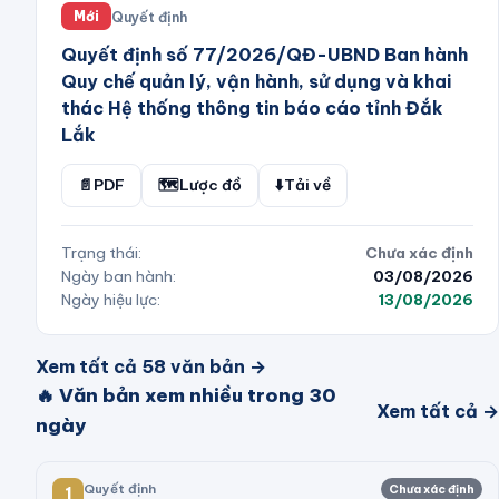
Quyết định
Mới
Quyết định số 77/2026/QĐ-UBND Ban hành
Quy chế quản lý, vận hành, sử dụng và khai
thác Hệ thống thông tin báo cáo tỉnh Đắk
Lắk
📄
PDF
🗺️
Lược đồ
⬇️
Tải về
Trạng thái:
Chưa xác định
Ngày ban hành:
03/08/2026
Ngày hiệu lực:
13/08/2026
Xem tất cả
58
văn bản →
🔥 Văn bản xem nhiều trong 30
Xem tất cả →
ngày
Quyết định
Chưa xác định
1