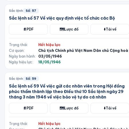
Sắc lệnh
Số:
57
Sắc lệnh số 57 Về việc quy định việc tổ chức các Bộ
📄
PDF
🗺️
Lược đồ
⬇️
Tải về
Trạng thái:
Hết hiệu lực
Cơ quan:
Chủ tịch Chính phủ Việt Nam Dân chủ Cộng hoà
Ngày ban hành:
03/05/1946
Ngày hiệu lực:
18/05/1946
Sắc lệnh
Số:
59
Sắc lệnh số 59 Về việc gửi các nhân viên trong Hội đồng
phúc thẩm thành lập theo Điều thứ 10 Sắc lệnh ngày 29
tháng 3 năm 1946 về việc bảo vệ tự do cá nhân
📄
PDF
🗺️
Lược đồ
⬇️
Tải về
Trạng thái:
Hết hiệu lực