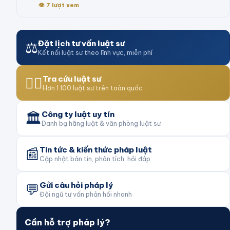
👁
7
lượt xem
⚖️
Đặt lịch tư vấn luật sư
Kết nối luật sư theo lĩnh vực, miễn phí
👨‍⚖️
Tra cứu luật sư
Hơn 1.100 luật sư trên toàn quốc
🏛️
Công ty luật uy tín
Danh bạ hãng luật & văn phòng luật sư
📰
Tin tức & kiến thức pháp luật
Cập nhật bản tin, phân tích, hỏi đáp
💬
Gửi câu hỏi pháp lý
Đội ngũ tư vấn phản hồi nhanh
Cần hỗ trợ pháp lý?