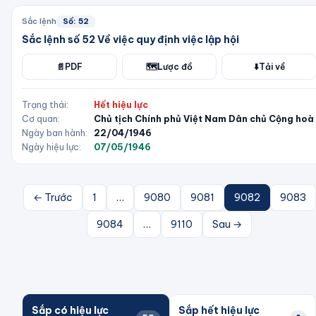
Sắc lệnh
Số:
52
Sắc lệnh số 52 Về việc quy định việc lập hội
📄
PDF
🗺️
Lược đồ
⬇️
Tải về
Trạng thái:
Hết hiệu lực
Cơ quan:
Chủ tịch Chính phủ Việt Nam Dân chủ Cộng hoà
Ngày ban hành:
22/04/1946
Ngày hiệu lực:
07/05/1946
← Trước
1
…
9080
9081
9082
9083
9084
…
9110
Sau →
Sắp có hiệu lực
Sắp hết hiệu lực