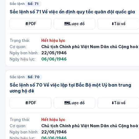
Sắc lệnh
Số:
71
Sắc lệnh số 71 Về việc ấn định quy tắc quân đội quốc gia
📄
PDF
🗺️
Lược đồ
⬇️
Tải về
Trạng thái:
Hết hiệu lực
Cơ quan:
Chủ tịch Chính phủ Việt Nam Dân chủ Cộng hoà
Ngày ban hành:
22/05/1946
Ngày hiệu lực:
06/06/1946
Sắc lệnh
Số:
70
Sắc lệnh số 70 Về việc lập tại Bắc Bộ một Uỷ ban trung
ương hộ đê
📄
PDF
🗺️
Lược đồ
⬇️
Tải về
Trạng thái:
Hết hiệu lực
Cơ quan:
Chủ tịch Chính phủ Việt Nam Dân chủ Cộng hoà
Ngày ban hành:
22/05/1946
Ngày hiệu lực:
06/06/1946