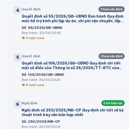
Quyết định
Chưa xác định
4
Quyết định số 55/2026/QĐ-UBND Ban hành Quy định
mức hỗ trợ kinh phí lập dự án, chi phí vận chuyển, lắp
đặt máy móc, dây chuyền thiết bị vào cụm công
Số:
55/2026/QĐ-UBND
nghiệp theo Nghị định số 32/2024/NĐ-CP của Chính
Ban hành:
25/06/2026
phủ và trình tự, thủ tục thực hiện chính sách hỗ trợ tại
👁
9
lượt xem
Nghị quyết số 05/2026/NQ-HĐND của Hội đồng nhân
dân tỉnh
Quyết định
Chưa xác định
5
Quyết định số 106/2026/QĐ-UBND Quy định chi tiết
một số điều của Thông tư số 26/2026/TT-BTC của
Bộ trưởng Bộ Tài chính hướng dẫn thi hành một số điều
Số:
106/2026/QĐ-UBND
của Nghị định số 73/2026/NĐ-CP ngày 10 tháng 3
Ban hành:
30/06/2026
năm 2026 của Chính phủ quy định chi tiết và hướng
👁
8
lượt xem
dẫn thi hành một số điều của Luật Ngân sách nhà nước
Nghị định
Còn hiệu lực
6
Nghị định số 250/2026/NĐ-CP Quy định chi tiết về kỹ
thuật trình bày văn bản hợp nhất
Số:
250/2026/NĐ-CP
Ban hành:
30/06/2026