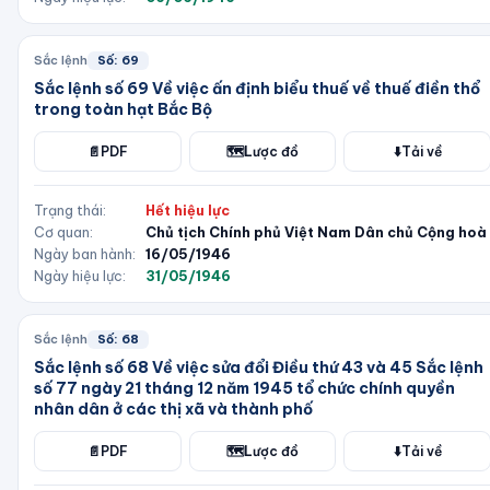
Sắc lệnh
Số:
69
Sắc lệnh số 69 Về việc ấn định biểu thuế về thuế điền thổ
trong toàn hạt Bắc Bộ
📄
PDF
🗺️
Lược đồ
⬇️
Tải về
Trạng thái:
Hết hiệu lực
Cơ quan:
Chủ tịch Chính phủ Việt Nam Dân chủ Cộng hoà
Ngày ban hành:
16/05/1946
Ngày hiệu lực:
31/05/1946
Sắc lệnh
Số:
68
Sắc lệnh số 68 Về việc sửa đổi Điều thứ 43 và 45 Sắc lệnh
số 77 ngày 21 tháng 12 năm 1945 tổ chức chính quyền
nhân dân ở các thị xã và thành phố
📄
PDF
🗺️
Lược đồ
⬇️
Tải về