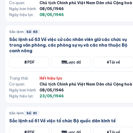
Cơ quan:
Chủ tịch Chính phủ Việt Nam Dân chủ Cộng hoà
Ngày ban hành:
08/05/1946
Ngày hiệu lực:
08/05/1946
Sắc lệnh
Số:
63
Sắc lệnh số 63 Về việc cử các nhân viên giữ các chức vụ
trong văn phòng, các phòng sự vụ và các nha thuộc Bộ
canh nông
📄
PDF
🗺️
Lược đồ
⬇️
Tải về
Trạng thái:
Hết hiệu lực
Cơ quan:
Chủ tịch Chính phủ Việt Nam Dân chủ Cộng hoà
Ngày ban hành:
08/05/1946
Ngày hiệu lực:
23/05/1946
Sắc lệnh
Số:
61
Sắc lệnh số 61 Về việc tổ chức Bộ quốc dân kinh tế
📄
PDF
🗺️
Lược đồ
⬇️
Tải về