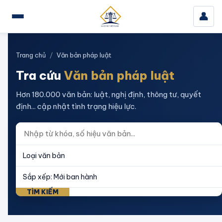
👤
Trang chủ
/
Văn bản pháp luật
Tra cứu
Văn bản pháp luật
Hơn 180.000 văn bản: luật, nghị định, thông tư, quyết
định... cập nhật tình trạng hiệu lực.
TÌM KIẾM