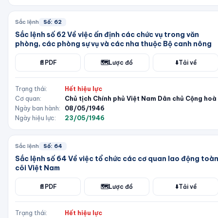
Sắc lệnh
Số:
62
Sắc lệnh số 62 Về việc ấn định các chức vụ trong văn
phòng, các phòng sự vụ và các nha thuộc Bộ canh nông
📄
PDF
🗺️
Lược đồ
⬇️
Tải về
Trạng thái:
Hết hiệu lực
Cơ quan:
Chủ tịch Chính phủ Việt Nam Dân chủ Cộng hoà
Ngày ban hành:
08/05/1946
Ngày hiệu lực:
23/05/1946
Sắc lệnh
Số:
64
Sắc lệnh số 64 Về việc tổ chức các cơ quan lao động toà
cõi Việt Nam
📄
PDF
🗺️
Lược đồ
⬇️
Tải về
Trạng thái:
Hết hiệu lực