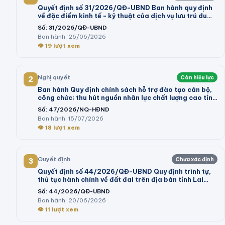
Quyết định số 31/2026/QĐ-UBND Ban hành quy định
về đặc điểm kinh tế - kỹ thuật của dịch vụ lưu trú du
lịch; dịch vụ tham quan tại khu du lịch thực hiện kê
Số:
31/2026/QĐ-UBND
khai giá trên địa bàn tỉnh Lâm Đồng
Ban hành:
26/06/2026
👁
19
lượt xem
Nghị quyết
Còn hiệu lực
2
Ban hành Quy định chính sách hỗ trợ đào tạo cán bộ,
công chức; thu hút nguồn nhân lực chất lượng cao tỉnh
Vĩnh Long giai đoạn 2026 - 2030
Số:
47/2026/NQ-HĐND
Ban hành:
15/07/2026
👁
18
lượt xem
Quyết định
Chưa xác định
3
Quyết định số 44/2026/QĐ-UBND Quy định trình tự,
thủ tục hành chính về đất đai trên địa bàn tỉnh Lai
Châu
Số:
44/2026/QĐ-UBND
Ban hành:
20/06/2026
👁
11
lượt xem