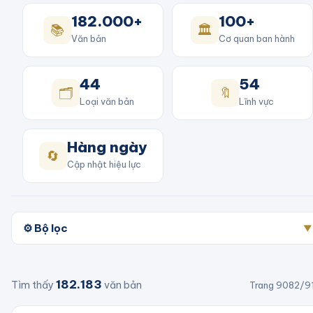
182.000+
100+
📚
🏛️
Văn bản
Cơ quan ban hành
44
54
🗂️
🔖
Loại văn bản
Lĩnh vực
Hàng ngày
🔄
Cập nhật hiệu lực
⚙️ Bộ lọc
▼
182.183
Tìm thấy
văn bản
Trang
9082
/
9