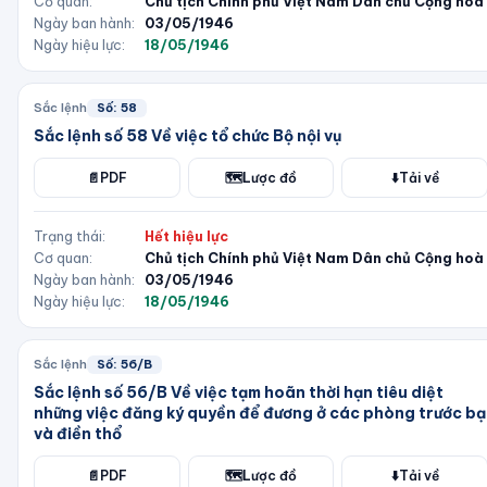
Cơ quan:
Chủ tịch Chính phủ Việt Nam Dân chủ Cộng hoà
Ngày ban hành:
03/05/1946
Ngày hiệu lực:
18/05/1946
Sắc lệnh
Số:
58
Sắc lệnh số 58 Về việc tổ chức Bộ nội vụ
📄
PDF
🗺️
Lược đồ
⬇️
Tải về
Trạng thái:
Hết hiệu lực
Cơ quan:
Chủ tịch Chính phủ Việt Nam Dân chủ Cộng hoà
Ngày ban hành:
03/05/1946
Ngày hiệu lực:
18/05/1946
Sắc lệnh
Số:
56/B
Sắc lệnh số 56/B Về việc tạm hoãn thời hạn tiêu diệt
những việc đăng ký quyền để đương ở các phòng trước bạ
và điền thổ
📄
PDF
🗺️
Lược đồ
⬇️
Tải về