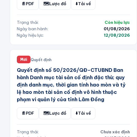
📄
PDF
🗺️
Lược đồ
⬇️
Tải về
Trạng thái:
Còn hiệu lực
Ngày ban hành:
01/08/2026
Ngày hiệu lực:
12/08/2026
Quyết định
Mới
Quyết định số 50/2026/QĐ-CTUBND Ban
hành Danh mục tài sản cố định đặc thù; quy
định danh mục, thời gian tính hao mòn và tỷ
lệ hao mòn tài sản cố định vô hình thuộc
phạm vi quản lý của tỉnh Lâm Đồng
📄
PDF
🗺️
Lược đồ
⬇️
Tải về
Trạng thái:
Chưa xác định