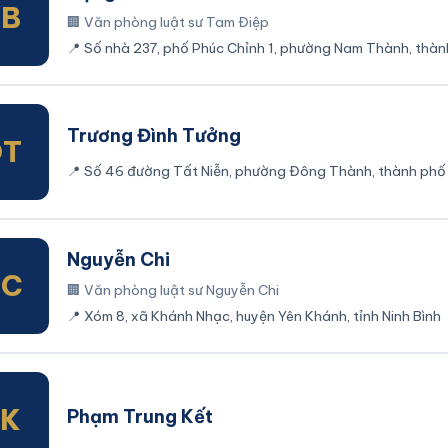
TB
🏢
Văn phòng luật sư Tam Điệp
📍
Số nhà 237, phố Phúc Chỉnh 1, phường Nam Thành, thành 
Bình
Trương Đình Tưởng
ĐT
📍
Số 46 đường Tất Niễn, phường Đông Thành, thành phố Ni
Nguyễn Chi
NC
🏢
Văn phòng luật sư Nguyễn Chi
📍
Xóm 8, xã Khánh Nhạc, huyện Yên Khánh, tỉnh Ninh Bình
TK
Phạm Trung Kết