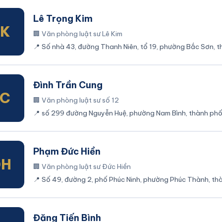
Lê Trọng Kim
TK
🏢
Văn phòng luật sư Lê Kim
📍
Số nhà 43, đường Thanh Niên, tổ 19, phường Bắc Sơn, t
Ninh Bình
Đình Trần Cung
TC
🏢
Văn phòng luật sư số 12
📍
số 299 đường Nguyễn Huệ, phường Nam Bình, thành phố N
Phạm Đức Hiền
ĐH
🏢
Văn phòng luật sư Đức Hiền
📍
Số 49, đường 2, phố Phúc Ninh, phường Phúc Thành, thàn
Ninh Bình
Đặng Tiến Bình