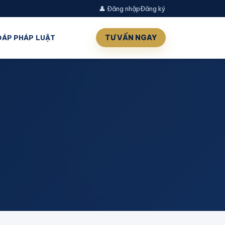
👤 Đăng nhập
Đăng ký
TƯ VẤN NGAY
 ĐÁP PHÁP LUẬT