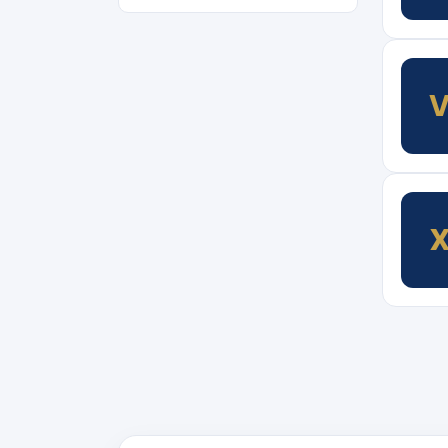
Quảng Ngãi
Quảng Ninh
Quảng Trị
Sơn La
Thanh Hoá
Thành phố Hồ Chí Minh
Thái Nguyên
Tuyên Quang
Tây Ninh
Vĩnh Long
Điện Biên
Đà Nẵng
Đắk Lắk
Đồng Nai