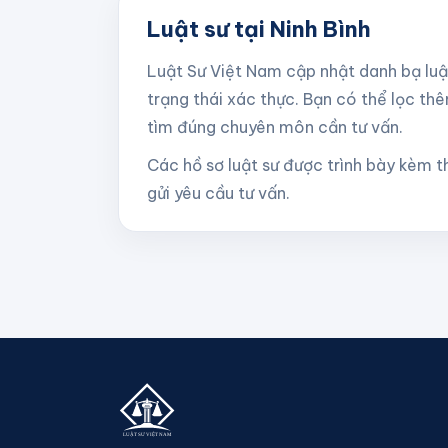
Luật sư tại Ninh Bình
Đồng Tháp
Luật Sư Việt Nam cập nhật danh bạ luậ
trạng thái xác thực. Bạn có thể lọc thê
tìm đúng chuyên môn cần tư vấn.
Các hồ sơ luật sư được trình bày kèm th
gửi yêu cầu tư vấn.