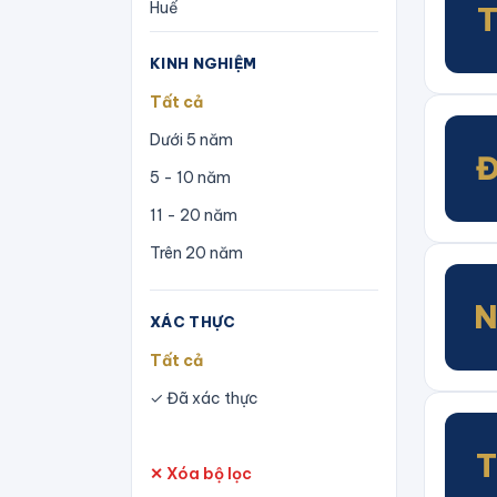
Huế
Hà Nội
KINH NGHIỆM
Hà Tĩnh
Tất cả
Hưng Yên
Dưới 5 năm
Hải Phòng
5 - 10 năm
Khánh Hoà
11 - 20 năm
Lai Châu
Trên 20 năm
Lào Cai
Lâm Đồng
XÁC THỰC
Lạng Sơn
Tất cả
Nghệ An
✓ Đã xác thực
Ninh Bình
Phú Thọ
✕ Xóa bộ lọc