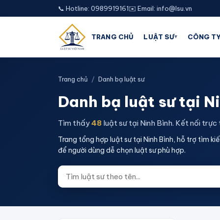
📞 Hotline: 0989919161
✉️ Email: info@lsu.vn
▾
TRANG CHỦ
LUẬT SƯ
CÔNG TY
Trang chủ
/
Danh bạ luật sư
Danh bạ luật sư
tại N
Tìm thấy
48
luật sư
tại Ninh Bình
. Kết nối trực
Trang tổng hợp luật sư tại Ninh Bình, hỗ trợ tìm k
để người dùng dễ chọn luật sư phù hợp.