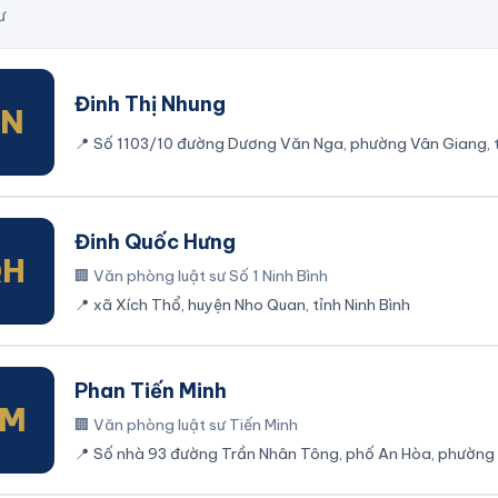
ư
Đinh Thị Nhung
TN
📍
Số 1103/10 đường Dương Văn Nga, phường Vân Giang, th
Ninh Bình
Đinh Quốc Hưng
QH
🏢
Văn phòng luật sư Số 1 Ninh Bình
📍
xã Xích Thổ, huyện Nho Quan, tỉnh Ninh Bình
Phan Tiến Minh
TM
🏢
Văn phòng luật sư Tiến Minh
📍
Số nhà 93 đường Trần Nhân Tông, phố An Hòa, phường 
Ninh Bình, tỉnh Ninh Bình