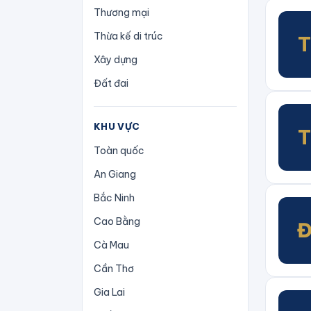
Thương mại
Thừa kế di trúc
Xây dựng
Đất đai
KHU VỰC
Toàn quốc
An Giang
Bắc Ninh
Cao Bằng
Cà Mau
Cần Thơ
Gia Lai