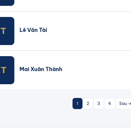
VT
Lê Văn Tài
XT
Mai Xuân Thành
1
2
3
4
Sau 