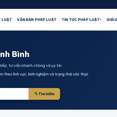
▾
 LUẬT
VĂN BẢN PHÁP LUẬT
TIN TỨC PHÁP LUẬT
GIẢI
inh Bình
 tiếp, tư vấn nhanh chóng và uy tín.
iếm theo lĩnh vực, kinh nghiệm và trạng thái xác thực
🔍 Tìm kiếm