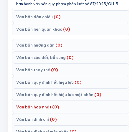
ban hành văn bản quy phạm pháp luật số 87/2025/QH15
Văn bản dẫn chiếu
(
0
)
Văn bản liên quan khác
(
0
)
Văn bản hướng dẫn
(
0
)
Văn bản sửa đổi, bổ sung
(
0
)
Văn bản thay thế
(
0
)
Văn bản quy định hết hiệu lực
(
0
)
Văn bản quy định hết hiệu lực một phần
(
0
)
Văn bản hợp nhất
(
0
)
Văn bản đình chỉ
(
0
)
Văn bản đình chỉ một phần
(
0
)