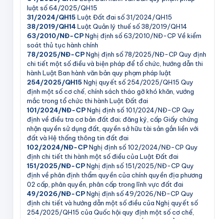
luật số 64/2025/QH15
31/2024/QH15
Luật Đất đai số 31/2024/QH15
38/2019/QH14
Luật Quản lý thuế số 38/2019/QH14
63/2010/NĐ-CP
Nghị định số 63/2010/NĐ-CP Về kiểm
soát thủ tục hành chính
78/2025/NĐ-CP
Nghị định số 78/2025/NĐ-CP Quy định
chi tiết một số điều và biện pháp để tổ chức, hướng dẫn thi
hành Luật Ban hành văn bản quy phạm pháp luật
254/2025/QH15
Nghị quyết số 254/2025/QH15 Quy
định một số cơ chế, chính sách tháo gỡ khó khăn, vướng
mắc trong tổ chức thi hành Luật Đất đai
101/2024/NĐ-CP
Nghị định số 101/2024/NĐ-CP Quy
định về điều tra cơ bản đất đai; đăng ký, cấp Giấy chứng
nhận quyền sử dụng đất, quyền sở hữu tài sản gắn liền với
đất và Hệ thống thông tin đất đai
102/2024/NĐ-CP
Nghị định số 102/2024/NĐ-CP Quy
định chi tiết thi hành một số điều của Luật Đất đai
151/2025/NĐ-CP
Nghị định số 151/2025/NĐ-CP Quy
định về phân định thẩm quyền của chính quyền địa phương
02 cấp, phân quyền, phân cấp trong lĩnh vực đất đai
49/2026/NĐ-CP
Nghị định số 49/2026/NĐ-CP Quy
định chi tiết và hướng dẫn một số điều của Nghị quyết số
254/2025/QH15 của Quốc hội quy định một số cơ chế,