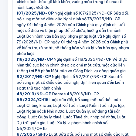
chính sách tháo gỡ khó khăn, vướng mắc trong tổ chức thi
hành Luật Đất đai
187/2025/NĐ-CP
Nghị định số 187/2025/NĐ-CP Sửa đổi,
bổ sung một số điều của Nghị định số 78/2025/NĐ-CP
ngày 01 tháng 4 năm 2025 của Chính phủ quy định chi tiết
một số điều và biện pháp để tổ chức, hướng dẫn thi hành
Luật Ban hành văn bản quy phạm pháp luật và Nghị định số
79/2025/NĐ-CP ngày 01 tháng 4 năm 2025 của Chính phủ
về kiểm tra, rà soát, hệ thống hóa và xử lý văn bản quy phạm
pháp luật
118/2025/NĐ-CP
Nghị định số 118/2025/NĐ-CP Về thực
hiện thủ tục hành chính theo cơ chế một cửa, một cửa liên
thông tại Bộ phận Một cửa và Cổng Dịch vụ công quốc gia
92/2017/NĐ-CP
Nghị định số 92/2017/NĐ-CP Sửa đổi,
bổ sung một số điều của các nghị định liên quan đến kiểm
soát thủ tục hành chính
48/2013/NĐ-CP
Decree 48/2013/NĐ-CP
56/2024/QH15
Luật sửa đổi, bổ sung một số điều của
Luật Chứng khoán, Luật Kế toán, Luật Kiểm toán độc lập,
Luật Ngân sách Nhà nước, Luật Quản lý, sử dụng tài sản
công, Luật Quản lý thuế, Luật Thuế thu nhập cá nhân, Luật
Dự trữ quốc gia, Luật Xử lý vi phạm hành chính số
56/2024/QH15
87/2025/QH15
Luật Sửa đổi, bổ sung một số điều của luật