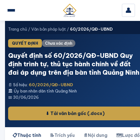
👤
Trang chủ
/
Văn bản pháp luật
/
60/2026/QĐ-UBND
QUYẾT ĐỊNH
Chưa xác định
Quyết định số 60/2026/QĐ-UBND Quy
định trình tự, thủ tục hành chính về đất
đai áp dụng trên địa bàn tỉnh Quảng Ninh
📄 Số hiệu:
60/2026/QĐ-UBND
🏛️
Ủy ban nhân dân tỉnh Quảng Ninh
📅
30/06/2026
⬇ Tải văn bản gốc
(.docx)
📋
Thuộc tính
📝
Trích yếu
📄
Nội dung
🗺️
Lược đồ