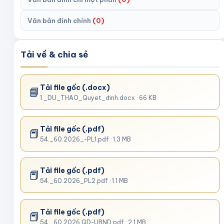
Văn bản đính chính
(
0
)
Tải về & chia sẻ
Tải file gốc
(.docx)
📘
1._DU_THAO_Quyet_đinh.docx
· 66 KB
Tải file gốc
(.pdf)
📕
54._60.2026_-PL1.pdf
· 1.3 MB
Tải file gốc
(.pdf)
📕
54._60.2026_PL2.pdf
· 1.1 MB
Tải file gốc
(.pdf)
📕
54._60.2026.QD-UBND.pdf
· 2.1 MB