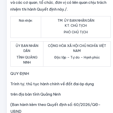
và các cơ quan, tổ chức, đơn vị có liên quan chịu trách
nhiệm thi hành Quyết định này./.
Nơi nhận:
TM. ỦY BAN NHÂN DÂN
KT. CHỦ TỊCH
PHÓ CHỦ TỊCH
ỦY BAN NHÂN
CỘNG HÒA XÃ HỘI CHỦ NGHĨA VIỆT
DÂN
NAM
TỈNH QUẢNG
Độc lập – Tự do – Hạnh phúc
NINH
QUY ĐỊNH
Trình tự, thủ tục hành chính về đất đai áp dụng
trên địa bàn tỉnh Quảng Ninh
(Ban hành kèm theo Quyết định số: 60/2026/QĐ-
UBND