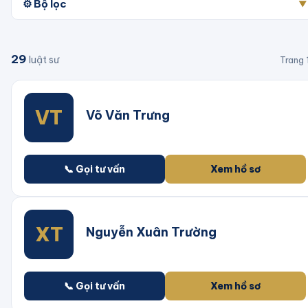
⚙️ Bộ lọc
▼
29
luật sư
Trang
VT
Võ Văn Trưng
📞 Gọi tư vấn
Xem hồ sơ
XT
Nguyễn Xuân Trường
📞 Gọi tư vấn
Xem hồ sơ