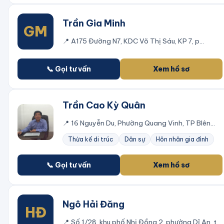
Trần Gia Minh
GM
📍
A175 Đường N7, KDC Võ Thị Sáu, KP 7, p
Thống Nhất
📞 Gọi tư vấn
Xem hồ sơ
Trần Cao Kỳ Quân
📍
16 Nguyễn Du, Phường Quang Vinh, TP BIên
Hòa, Đồng Nai
Thừa kế di trúc
Dân sự
Hôn nhân gia đình
📞 Gọi tư vấn
Xem hồ sơ
Ngô Hải Đăng
HĐ
📍
Số 1/28, khu phố Nhị Đồng 2, phường Dĩ An, thị