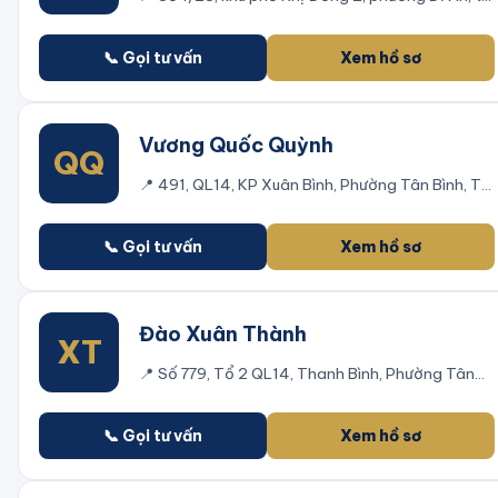
xã Dĩ An,tỉnh Bình Dương
📞 Gọi tư vấn
Xem hồ sơ
Vương Quốc Quỳnh
QQ
📍
491, QL14, KP Xuân Bình, Phường Tân Bình, Thị
xã Đồng Xoài, Bình Phước
📞 Gọi tư vấn
Xem hồ sơ
Đào Xuân Thành
XT
📍
Số 779, Tổ 2 QL14, Thanh Bình, Phường Tân
Bình, Thị xã Đồng Xoài, Bình Phước
📞 Gọi tư vấn
Xem hồ sơ