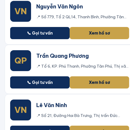
Nguyễn Văn Ngôn
VN
📍
Số 779, Tổ 2 QL14, Thanh Bình, Phường Tân
Bình, Thị xã Đồng Xoài, Bình Phước
📞 Gọi tư vấn
Xem hồ sơ
Trần Quang Phương
QP
📍
Tổ 6, KP. Phú Thanh, Phường Tân Phú, Thị xã
Đồng Xoài, Bình Phước
📞 Gọi tư vấn
Xem hồ sơ
Lê Văn Ninh
VN
📍
Số 21, Đường Hai Bà Trưng, Thị trấn Đức
Phong, Huyện Bù Đăng, Bình Phước