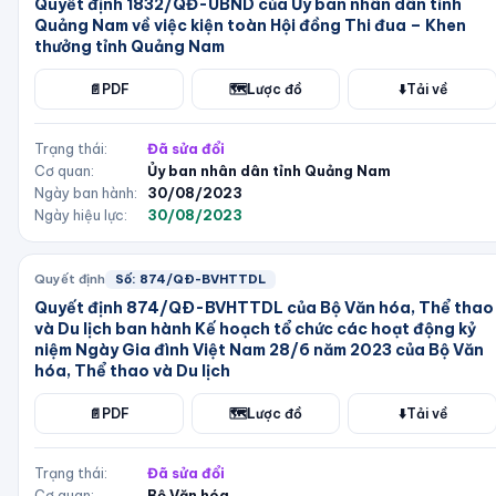
Quyết định 1832/QĐ-UBND của Ủy ban nhân dân tỉnh
Quảng Nam về việc kiện toàn Hội đồng Thi đua – Khen
thưởng tỉnh Quảng Nam
📄
PDF
🗺️
Lược đồ
⬇️
Tải về
Trạng thái:
Đã sửa đổi
Cơ quan:
Ủy ban nhân dân tỉnh Quảng Nam
Ngày ban hành:
30/08/2023
Ngày hiệu lực:
30/08/2023
Quyết định
Số:
874/QÐ-BVHTTDL
Quyết định 874/QÐ-BVHTTDL của Bộ Văn hóa, Thể thao
và Du lịch ban hành Kế hoạch tổ chức các hoạt động kỷ
niệm Ngày Gia đình Việt Nam 28/6 năm 2023 của Bộ Văn
hóa, Thể thao và Du lịch
📄
PDF
🗺️
Lược đồ
⬇️
Tải về
Trạng thái:
Đã sửa đổi
Cơ quan:
Bộ Văn hóa