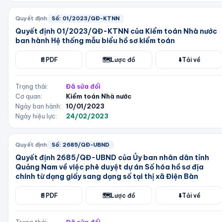
Quyết định
Số:
01/2023/QĐ-KTNN
Quyết định 01/2023/QĐ-KTNN của Kiểm toán Nhà nước
ban hành Hệ thống mẫu biểu hồ sơ kiểm toán
📄
PDF
🗺️
Lược đồ
⬇️
Tải về
Trạng thái:
Đã sửa đổi
Cơ quan:
Kiểm toán Nhà nước
Ngày ban hành:
10/01/2023
Ngày hiệu lực:
24/02/2023
Quyết định
Số:
2685/QĐ-UBND
Quyết định 2685/QĐ-UBND của Ủy ban nhân dân tỉnh
Quảng Nam về việc phê duyệt dự án Số hóa hồ sơ địa
chính từ dạng giấy sang dạng số tại thị xã Điện Bàn
📄
PDF
🗺️
Lược đồ
⬇️
Tải về