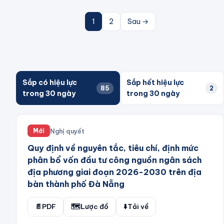
1
2
Sau →
Sắp có hiệu lực
Sắp hết hiệu lực
85
2
trong 30 ngày
trong 30 ngày
Nghị quyết
Mới
Quy định về nguyên tắc, tiêu chí, định mức
phân bổ vốn đầu tư công nguồn ngân sách
địa phương giai đoạn 2026-2030 trên địa
bàn thành phố Đà Nẵng
📄
PDF
🗺️
Lược đồ
⬇️
Tải về