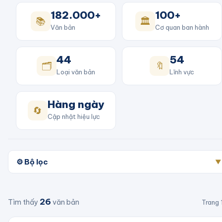
182.000+
100+
📚
🏛️
Văn bản
Cơ quan ban hành
44
54
🗂️
🔖
Loại văn bản
Lĩnh vực
Hàng ngày
🔄
Cập nhật hiệu lực
⚙️ Bộ lọc
▼
26
Tìm thấy
văn bản
Trang