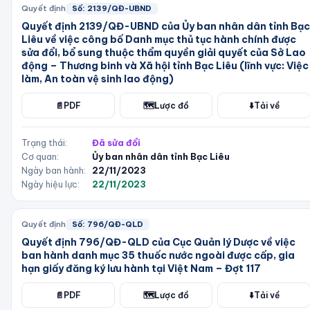
Quyết định
Số:
2139/QĐ-UBND
Quyết định 2139/QĐ-UBND của Ủy ban nhân dân tỉnh Bạc
Liêu về việc công bố Danh mục thủ tục hành chính được
sửa đổi, bổ sung thuộc thẩm quyền giải quyết của Sở Lao
động – Thương binh và Xã hội tỉnh Bạc Liêu (lĩnh vực: Việc
làm, An toàn vệ sinh lao động)
📄
PDF
🗺️
Lược đồ
⬇️
Tải về
Trạng thái:
Đã sửa đổi
Cơ quan:
Ủy ban nhân dân tỉnh Bạc Liêu
Ngày ban hành:
22/11/2023
Ngày hiệu lực:
22/11/2023
Quyết định
Số:
796/QĐ-QLD
Quyết định 796/QĐ-QLD của Cục Quản lý Dược về việc
ban hành danh mục 35 thuốc nước ngoài được cấp, gia
hạn giấy đăng ký lưu hành tại Việt Nam – Đợt 117
📄
PDF
🗺️
Lược đồ
⬇️
Tải về