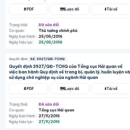
📄
PDF
🗺️
Lược đồ
⬇️
Tải về
Trạng thái:
Đã sửa đổi
Cơ quan:
Thủ tướng chính phủ
Ngày ban hành:
25/05/2016
Ngày hiệu lực:
25/05/2016
Quyết định
Số:
3927/QĐ-TCHQ
Quyết định 3927/QĐ-TCHQ của Tổng cục Hải quan về
việc ban hành Quy định về trang bị, quản lý, huấn luyện và
sử dụng chó nghiệp vụ của ngành Hải quan
📄
PDF
🗺️
Lược đồ
⬇️
Tải về
Trạng thái:
Đã sửa đổi
Cơ quan:
Tổng cục Hải quan
Ngày ban hành:
27/11/2015
Ngày hiệu lực:
27/11/2015