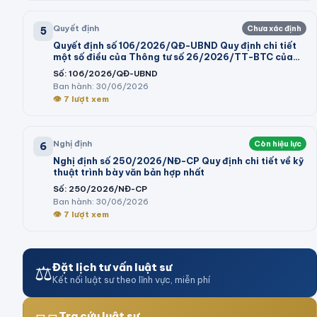
Quyết định
Chưa xác định
5
Quyết định số 106/2026/QĐ-UBND Quy định chi tiết
một số điều của Thông tư số 26/2026/TT-BTC của
Bộ trưởng Bộ Tài chính hướng dẫn thi hành một số điều
Số:
106/2026/QĐ-UBND
của Nghị định số 73/2026/NĐ-CP ngày 10 tháng 3
Ban hành:
30/06/2026
năm 2026 của Chính phủ quy định chi tiết và hướng
👁
7
lượt xem
dẫn thi hành một số điều của Luật Ngân sách nhà nước
Nghị định
Còn hiệu lực
6
Nghị định số 250/2026/NĐ-CP Quy định chi tiết về kỹ
thuật trình bày văn bản hợp nhất
Số:
250/2026/NĐ-CP
Ban hành:
30/06/2026
👁
7
lượt xem
⚖️
Đặt lịch tư vấn luật sư
Kết nối luật sư theo lĩnh vực, miễn phí
Tra cứu luật sư