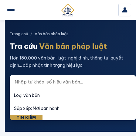
👤
Trang chủ
/
Văn bản pháp luật
Tra cứu
Văn bản pháp luật
Hơn 180.000 văn bản: luật, nghị định, thông tư, quyết
định... cập nhật tình trạng hiệu lực.
TÌM KIẾM