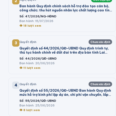
2
Ban hành Quy định chính sách hỗ trợ đào tạo cán bộ,
công chức; thu hút nguồn nhân lực chất lượng cao tỉnh
Vĩnh Long giai đoạn 2026 - 2030
Số:
47/2026/NQ-HĐND
Ban hành:
15/07/2026
👁
18
lượt xem
Quyết định
Chưa xác định
3
Quyết định số 44/2026/QĐ-UBND Quy định trình tự,
thủ tục hành chính về đất đai trên địa bàn tỉnh Lai
Châu
Số:
44/2026/QĐ-UBND
Ban hành:
20/06/2026
👁
11
lượt xem
Quyết định
Chưa xác định
4
Quyết định số 55/2026/QĐ-UBND Ban hành Quy định
mức hỗ trợ kinh phí lập dự án, chi phí vận chuyển, lắp
đặt máy móc, dây chuyền thiết bị vào cụm công
Số:
55/2026/QĐ-UBND
nghiệp theo Nghị định số 32/2024/NĐ-CP của Chính
Ban hành:
25/06/2026
phủ và trình tự, thủ tục thực hiện chính sách hỗ trợ tại
👁
8
lượt xem
Nghị quyết số 05/2026/NQ-HĐND của Hội đồng nhân
dân tỉnh