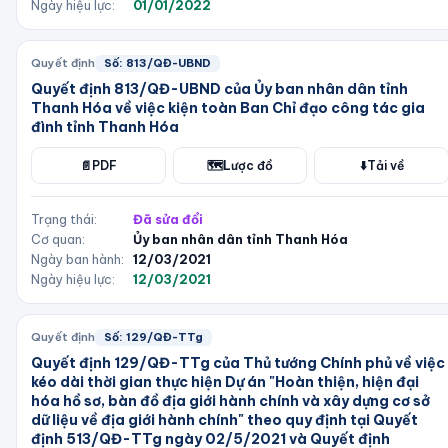
Ngày hiệu lực:
01/01/2022
Quyết định
Số:
813/QĐ-UBND
Quyết định 813/QĐ-UBND của Ủy ban nhân dân tỉnh
Thanh Hóa về việc kiện toàn Ban Chỉ đạo công tác gia
đình tỉnh Thanh Hóa
📄
PDF
🗺️
Lược đồ
⬇️
Tải về
Trạng thái:
Đã sửa đổi
Cơ quan:
Ủy ban nhân dân tỉnh Thanh Hóa
Ngày ban hành:
12/03/2021
Ngày hiệu lực:
12/03/2021
Quyết định
Số:
129/QĐ-TTg
Quyết định 129/QĐ-TTg của Thủ tướng Chính phủ về việc
kéo dài thời gian thực hiện Dự án "Hoàn thiện, hiện đại
hóa hồ sơ, bàn đồ địa giới hành chính và xây dựng cơ sở
dữ liệu về địa giới hành chính" theo quy định tại Quyết
định 513/QĐ-TTg ngày 02/5/2021 và Quyết định