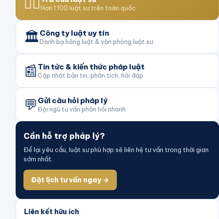
👨‍⚖️
Hơn 1.100 luật sư trên toàn quốc
🏛️
Công ty luật uy tín
Danh bạ hãng luật & văn phòng luật sư
📰
Tin tức & kiến thức pháp luật
Cập nhật bản tin, phân tích, hỏi đáp
💬
Gửi câu hỏi pháp lý
Đội ngũ tư vấn phản hồi nhanh
Cần hỗ trợ pháp lý?
Để lại yêu cầu, luật sư phù hợp sẽ liên hệ tư vấn trong thời gian
sớm nhất.
Đặt lịch tư vấn ngay →
Liên kết hữu ích