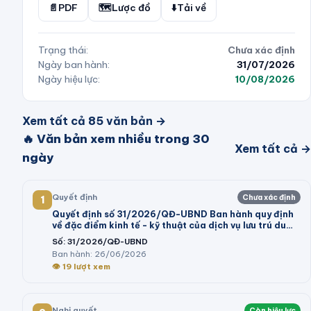
📄
PDF
🗺️
Lược đồ
⬇️
Tải về
Trạng thái:
Chưa xác định
Ngày ban hành:
31/07/2026
Ngày hiệu lực:
10/08/2026
Xem tất cả
85
văn bản →
🔥 Văn bản xem nhiều trong 30
Xem tất cả →
ngày
Quyết định
Chưa xác định
1
Quyết định số 31/2026/QĐ-UBND Ban hành quy định
về đặc điểm kinh tế - kỹ thuật của dịch vụ lưu trú du
lịch; dịch vụ tham quan tại khu du lịch thực hiện kê
Số:
31/2026/QĐ-UBND
khai giá trên địa bàn tỉnh Lâm Đồng
Ban hành:
26/06/2026
👁
19
lượt xem
Nghị quyết
Còn hiệu lực