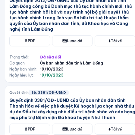
Quyết định 2012/QĐ-UBND của Ủy ban nhân dân tỉnh
Lâm Đồng công bố Danh mục thủ tục hành chính mới; thủ
tục hành chính bãi bỏ và quy trình nội bộ giải quyết thủ
tục hành chính trong lĩnh vực Sở hữu trí tuệ thuộc thẩm
quyền của Ủy ban nhân dân tỉnh, Sở Khoa học và Công
nghệ tỉnh Lâm Đồng
📄
PDF
🗺️
Lược đồ
⬇️
Tải về
Trạng thái:
Đã sửa đổi
Cơ quan:
Ủy ban nhân dân tỉnh Lâm Đồng
Ngày ban hành:
19/10/2023
Ngày hiệu lực:
19/10/2023
Quyết định
Số:
3381/QĐ-UBND
Quyết định 3381/QĐ-UBND của Ủy ban nhân dân tỉnh
Thanh Hóa về việc phê duyệt Kế hoạch lựa chọn nhà thầu
dự án Đầu tư xây dựng nhà điều trị bệnh nhân và các hạn
mục phụ trợ Bệnh viện Đa khoa huyện Như Thanh
📄
PDF
🗺️
Lược đồ
⬇️
Tải về