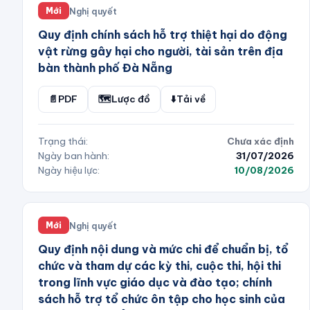
Nghị quyết
Mới
Quy định chính sách hỗ trợ thiệt hại do động
vật rừng gây hại cho người, tài sản trên địa
bàn thành phố Đà Nẵng
📄
PDF
🗺️
Lược đồ
⬇️
Tải về
Trạng thái:
Chưa xác định
Ngày ban hành:
31/07/2026
Ngày hiệu lực:
10/08/2026
Nghị quyết
Mới
Quy định nội dung và mức chi để chuẩn bị, tổ
chức và tham dự các kỳ thi, cuộc thi, hội thi
trong lĩnh vực giáo dục và đào tạo; chính
sách hỗ trợ tổ chức ôn tập cho học sinh của