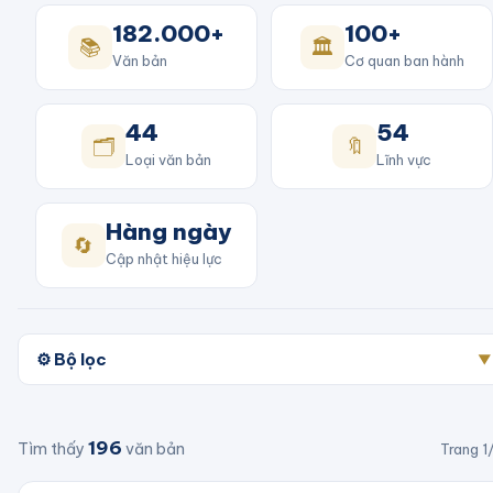
182.000+
100+
📚
🏛️
Văn bản
Cơ quan ban hành
44
54
🗂️
🔖
Loại văn bản
Lĩnh vực
Hàng ngày
🔄
Cập nhật hiệu lực
⚙️ Bộ lọc
▼
196
Tìm thấy
văn bản
Trang
1