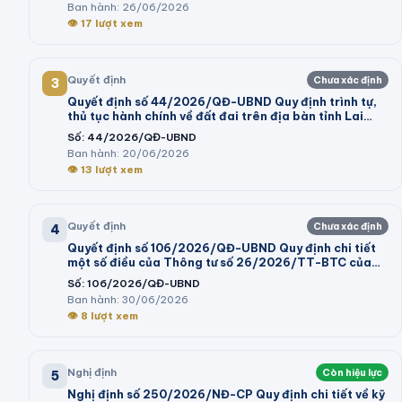
Ban hành:
26/06/2026
👁
17
lượt xem
Quyết định
Chưa xác định
3
Quyết định số 44/2026/QĐ-UBND Quy định trình tự,
thủ tục hành chính về đất đai trên địa bàn tỉnh Lai
Châu
Số:
44/2026/QĐ-UBND
Ban hành:
20/06/2026
👁
13
lượt xem
Quyết định
Chưa xác định
4
Quyết định số 106/2026/QĐ-UBND Quy định chi tiết
một số điều của Thông tư số 26/2026/TT-BTC của
Bộ trưởng Bộ Tài chính hướng dẫn thi hành một số điều
Số:
106/2026/QĐ-UBND
của Nghị định số 73/2026/NĐ-CP ngày 10 tháng 3
Ban hành:
30/06/2026
năm 2026 của Chính phủ quy định chi tiết và hướng
👁
8
lượt xem
dẫn thi hành một số điều của Luật Ngân sách nhà nước
Nghị định
Còn hiệu lực
5
Nghị định số 250/2026/NĐ-CP Quy định chi tiết về kỹ