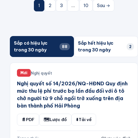
1
2
3
…
10
Sau →
Sắp có hiệu lực
Sắp hết hiệu lực
88
2
trong 30 ngày
trong 30 ngày
Nghị quyết
Mới
Nghị quyết số 14/2026/NQ-HĐND Quy định
mức thu lệ phí trước bạ lần đầu đối với ô tô
chở người từ 9 chỗ ngồi trở xuống trên địa
bàn thành phố Hải Phòng
📄
PDF
🗺️
Lược đồ
⬇️
Tải về