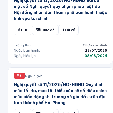
Nghị quyết số 13/2026/NQ-HĐND Bãi bỏ
một số Nghị quyết quy phạm pháp luật do
Hội đồng nhân dân thành phố ban hành thuộc
lĩnh vực tài chính
📄
PDF
🗺️
Lược đồ
⬇️
Tải về
Trạng thái:
Chưa xác định
Ngày ban hành:
28/07/2026
Ngày hiệu lực:
08/08/2026
Nghị quyết
Mới
Nghị quyết số 11/2026/NQ-HĐND Quy định
mức tối đa, mức tối thiểu của hệ số điều chỉnh
mức biến động thị trường về giá đất trên địa
bàn thành phố Hải Phòng