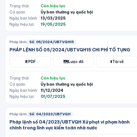
Trạng thái:
Còn hiệu lực
Cơ quan:
Ủy ban thường vụ quốc hội
Ngày ban hành:
13/03/2025
Ngày hiệu lực:
19/05/2025
Pháp lệnh
Số:
05/2024/UBTVQH15
PHÁP LỆNH SỐ 05/2024/UBTVQH15 CHI PHÍ TỐ TỤNG
📄
PDF
🗺️
Lược đồ
⬇️
Tải về
Trạng thái:
Còn hiệu lực
Cơ quan:
Ủy ban thường vụ quốc hội
Ngày ban hành:
11/12/2024
Ngày hiệu lực:
01/07/2025
Pháp lệnh
Số:
04/2023/UBTVQH
Pháp lệnh số 04/2023/UBTVQH Xử phạt vi phạm hành
chính trong lĩnh vực kiểm toán nhà nước