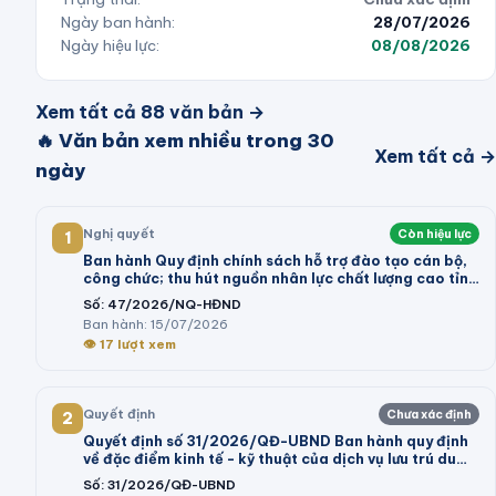
Ngày ban hành:
28/07/2026
Ngày hiệu lực:
08/08/2026
Xem tất cả
88
văn bản →
🔥 Văn bản xem nhiều trong 30
Xem tất cả →
ngày
Nghị quyết
Còn hiệu lực
1
Ban hành Quy định chính sách hỗ trợ đào tạo cán bộ,
công chức; thu hút nguồn nhân lực chất lượng cao tỉnh
Vĩnh Long giai đoạn 2026 - 2030
Số:
47/2026/NQ-HĐND
Ban hành:
15/07/2026
👁
17
lượt xem
Quyết định
Chưa xác định
2
Quyết định số 31/2026/QĐ-UBND Ban hành quy định
về đặc điểm kinh tế - kỹ thuật của dịch vụ lưu trú du
lịch; dịch vụ tham quan tại khu du lịch thực hiện kê
Số:
31/2026/QĐ-UBND
khai giá trên địa bàn tỉnh Lâm Đồng