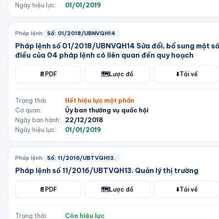
Ngày hiệu lực:
01/01/2019
Pháp lệnh
Số:
01/2018/UBNVQH14
Pháp lệnh số 01/2018/UBNVQH14 Sửa đổi, bổ sung một s
điều của 04 pháp lệnh có liên quan đến quy hoạch
📄
PDF
🗺️
Lược đồ
⬇️
Tải về
Trạng thái:
Hết hiệu lực một phần
Cơ quan:
Ủy ban thường vụ quốc hội
Ngày ban hành:
22/12/2018
Ngày hiệu lực:
01/01/2019
Pháp lệnh
Số:
11/2016/UBTVQH13.
Pháp lệnh số 11/2016/UBTVQH13. Quản lý thị trường
📄
PDF
🗺️
Lược đồ
⬇️
Tải về
Trạng thái:
Còn hiệu lực