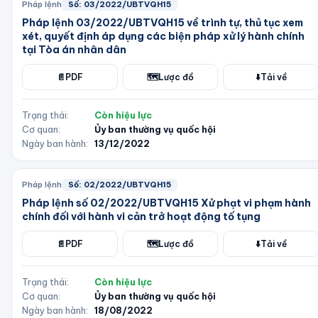
Pháp lệnh
Số:
03/2022/UBTVQH15
Pháp lệnh 03/2022/UBTVQH15 về trình tự, thủ tục xem
xét, quyết định áp dụng các biện pháp xử lý hành chính
tại Tòa án nhân dân
📄
PDF
🗺️
Lược đồ
⬇️
Tải về
Trạng thái:
Còn hiệu lực
Cơ quan:
Ủy ban thường vụ quốc hội
Ngày ban hành:
13/12/2022
Pháp lệnh
Số:
02/2022/UBTVQH15
Pháp lệnh số 02/2022/UBTVQH15 Xử phạt vi phạm hành
chính đối với hành vi cản trở hoạt động tố tụng
📄
PDF
🗺️
Lược đồ
⬇️
Tải về
Trạng thái:
Còn hiệu lực
Cơ quan:
Ủy ban thường vụ quốc hội
Ngày ban hành:
18/08/2022