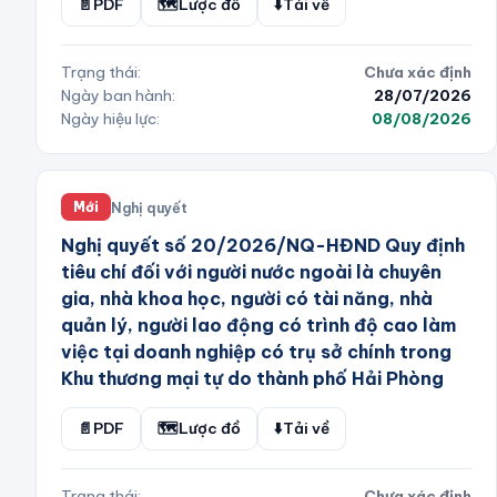
📄
PDF
🗺️
Lược đồ
⬇️
Tải về
Trạng thái:
Chưa xác định
Ngày ban hành:
28/07/2026
Ngày hiệu lực:
08/08/2026
Nghị quyết
Mới
Nghị quyết số 20/2026/NQ-HĐND Quy định
tiêu chí đối với người nước ngoài là chuyên
gia, nhà khoa học, người có tài năng, nhà
quản lý, người lao động có trình độ cao làm
việc tại doanh nghiệp có trụ sở chính trong
Khu thương mại tự do thành phố Hải Phòng
📄
PDF
🗺️
Lược đồ
⬇️
Tải về
Trạng thái:
Chưa xác định