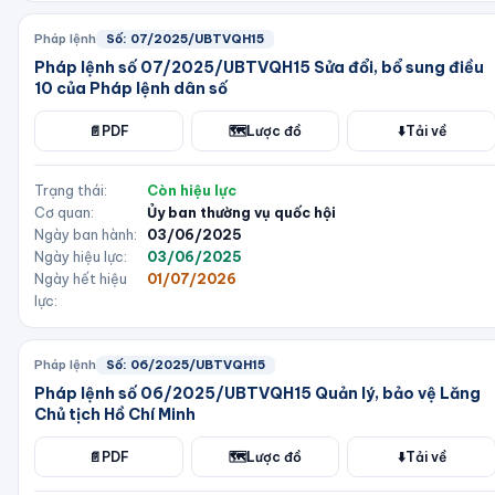
Pháp lệnh
Số:
07/2025/UBTVQH15
Pháp lệnh số 07/2025/UBTVQH15 Sửa đổi, bổ sung điều
10 của Pháp lệnh dân số
📄
PDF
🗺️
Lược đồ
⬇️
Tải về
Trạng thái:
Còn hiệu lực
Cơ quan:
Ủy ban thường vụ quốc hội
Ngày ban hành:
03/06/2025
Ngày hiệu lực:
03/06/2025
Ngày hết hiệu
01/07/2026
lực:
Pháp lệnh
Số:
06/2025/UBTVQH15
Pháp lệnh số 06/2025/UBTVQH15 Quản lý, bảo vệ Lăng
Chủ tịch Hồ Chí Minh
📄
PDF
🗺️
Lược đồ
⬇️
Tải về