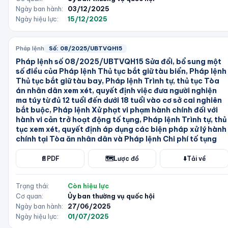
Ngày ban hành:
03/12/2025
Ngày hiệu lực:
15/12/2025
Pháp lệnh
Số:
08/2025/UBTVQH15
Pháp lệnh số 08/2025/UBTVQH15 Sửa đổi, bổ sung một
số điều của Pháp lệnh Thủ tục bắt giữ tàu biển, Pháp lệnh
Thủ tục bắt giữ tàu bay, Pháp lệnh Trình tự, thủ tục Tòa
án nhân dân xem xét, quyết định việc đưa người nghiện
ma túy từ đủ 12 tuổi đến dưới 18 tuổi vào cơ sở cai nghiên
bắt buộc, Pháp lệnh Xử phạt vi phạm hành chính đối với
hành vi cản trở hoạt động tố tụng, Pháp lệnh Trình tự, thủ
tục xem xét, quyết định áp dụng các biện pháp xử lý hành
chính tại Tòa ăn nhân dân và Pháp lệnh Chi phí tố tụng
📄
PDF
🗺️
Lược đồ
⬇️
Tải về
Trạng thái:
Còn hiệu lực
Cơ quan:
Ủy ban thường vụ quốc hội
Ngày ban hành:
27/06/2025
Ngày hiệu lực:
01/07/2025