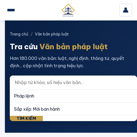
👤
Trang chủ
/
Văn bản pháp luật
Tra cứu
Văn bản pháp luật
Hơn 180.000 văn bản: luật, nghị định, thông tư, quyết
định... cập nhật tình trạng hiệu lực.
TÌM KIẾM