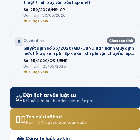
thuật trình bày văn bản hợp nhất
Số:
250/2026/NĐ-CP
Ban hành:
30/06/2026
👁
7
lượt xem
Quyết định
Chưa xác định
6
Quyết định số 55/2026/QĐ-UBND Ban hành Quy định
mức hỗ trợ kinh phí lập dự án, chi phí vận chuyển, lắp
đặt máy móc, dây chuyền thiết bị vào cụm công
Số:
55/2026/QĐ-UBND
nghiệp theo Nghị định số 32/2024/NĐ-CP của Chính
Ban hành:
25/06/2026
phủ và trình tự, thủ tục thực hiện chính sách hỗ trợ tại
👁
7
lượt xem
Nghị quyết số 05/2026/NQ-HĐND của Hội đồng nhân
dân tỉnh
⚖️
Đặt lịch tư vấn luật sư
Kết nối luật sư theo lĩnh vực, miễn phí
👨‍⚖️
Tra cứu luật sư
Hơn 1.100 luật sư trên toàn quốc
Công ty luật uy tín