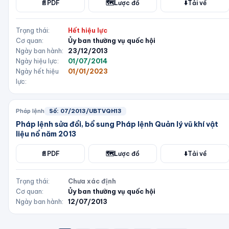
📄
PDF
🗺️
Lược đồ
⬇️
Tải về
Trạng thái:
Hết hiệu lực
Cơ quan:
Ủy ban thường vụ quốc hội
Ngày ban hành:
23/12/2013
Ngày hiệu lực:
01/07/2014
Ngày hết hiệu
01/01/2023
lực:
Pháp lệnh
Số:
07/2013/UBTVQH13
Pháp lệnh sửa đổi, bổ sung Pháp lệnh Quản lý vũ khí vật
liệu nổ năm 2013
📄
PDF
🗺️
Lược đồ
⬇️
Tải về
Trạng thái:
Chưa xác định
Cơ quan:
Ủy ban thường vụ quốc hội
Ngày ban hành:
12/07/2013