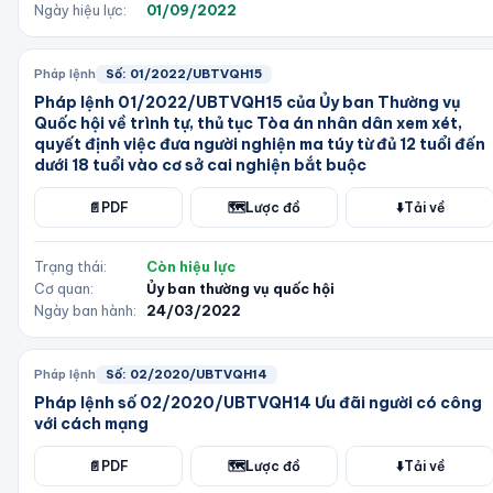
Ngày hiệu lực:
01/09/2022
Pháp lệnh
Số:
01/2022/UBTVQH15
Pháp lệnh 01/2022/UBTVQH15 của Ủy ban Thường vụ
Quốc hội về trình tự, thủ tục Tòa án nhân dân xem xét,
quyết định việc đưa người nghiện ma túy từ đủ 12 tuổi đến
dưới 18 tuổi vào cơ sở cai nghiện bắt buộc
📄
PDF
🗺️
Lược đồ
⬇️
Tải về
Trạng thái:
Còn hiệu lực
Cơ quan:
Ủy ban thường vụ quốc hội
Ngày ban hành:
24/03/2022
Pháp lệnh
Số:
02/2020/UBTVQH14
Pháp lệnh số 02/2020/UBTVQH14 Ưu đãi người có công
với cách mạng
📄
PDF
🗺️
Lược đồ
⬇️
Tải về