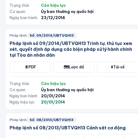
Trạng thái:
Còn hiệu lực
Cơ quan:
Ủy ban thường vụ quốc hội
Ngày ban hành:
23/12/2014
Pháp lệnh
Số:
09/2014/UBTVQH13
Pháp lệnh số 09/2014/UBTVQH13 Trình tự, thủ tục xem
xét, quyết định áp dụng các biện pháp xử lý hành chính
tại Tòa án nhân dân
📄
PDF
🗺️
Lược đồ
⬇️
Tải về
Trạng thái:
Còn hiệu lực
Cơ quan:
Ủy ban thường vụ quốc hội
Ngày ban hành:
20/01/2014
Ngày hiệu lực:
20/01/2014
Pháp lệnh
Số:
08/2013/UBTVQH13
Pháp lệnh số 08/2013/UBTVQH13 Cảnh sát cơ động