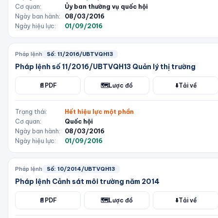
Cơ quan:
Ủy ban thường vụ quốc hội
Ngày ban hành:
08/03/2016
Ngày hiệu lực:
01/09/2016
Pháp lệnh
Số:
11/2016/UBTVQH13
Pháp lệnh số 11/2016/UBTVQH13 Quản lý thị trường
📄
PDF
🗺️
Lược đồ
⬇️
Tải về
Trạng thái:
Hết hiệu lực một phần
Cơ quan:
Quốc hội
Ngày ban hành:
08/03/2016
Ngày hiệu lực:
01/09/2016
Pháp lệnh
Số:
10/2014/UBTVQH13
Pháp lệnh Cảnh sát môi trường năm 2014
📄
PDF
🗺️
Lược đồ
⬇️
Tải về