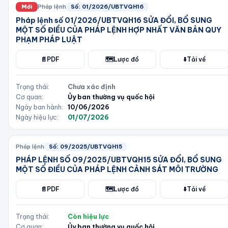
Mới
Pháp lệnh
Số:
01/2026/UBTVQH16
Pháp lệnh số 01/2026/UBTVQH16 SỬA ĐỔI, BỔ SUNG
MỘT SỐ ĐIỀU CỦA PHÁP LỆNH HỢP NHẤT VĂN BẢN QUY
PHẠM PHÁP LUẬT
📄
PDF
🗺️
Lược đồ
⬇️
Tải về
Trạng thái:
Chưa xác định
Cơ quan:
Ủy ban thường vụ quốc hội
Ngày ban hành:
10/06/2026
Ngày hiệu lực:
01/07/2026
Pháp lệnh
Số:
09/2025/UBTVQH15
PHÁP LỆNH SỐ 09/2025/UBTVQH15 SỬA ĐỔI, BỔ SUNG
MỘT SỐ ĐIỀU CỦA PHÁP LỆNH CẢNH SÁT MÔI TRƯỜNG
📄
PDF
🗺️
Lược đồ
⬇️
Tải về
Trạng thái:
Còn hiệu lực
Cơ quan:
Ủy ban thường vụ quốc hội