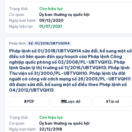
Trạng thái:
Còn hiệu lực
Cơ quan:
Ủy ban thường vụ quốc hội
Ngày ban hành:
09/12/2020
Ngày hiệu lực:
01/07/2021
Pháp lệnh
Số:
01/2018/UBTVQH14
Pháp lệnh số 01/2018/UBTVQH14 sửa đổi, bổ sung một số
điều có liên quan đến quy hoạch của Pháp lệnh Công
nghiệp quốc phòng số 02/2008/PL-UBTVQH12, Pháp
lệnh Quản lý thị trường số 11/2016/UBTVQH13, Pháp lệnh
Thư viện số 31/2000/PL-UBTVQH10, Pháp lệnh Ưu đãi
người có công với cách mạng số 26/2005/PL-UBTVQH11
đã được sửa đổi, bổ sung một số điều theo Pháp lệnh số
04/2012/UBTVQH13
📄
PDF
🗺️
Lược đồ
⬇️
Tải về
Trạng thái:
Còn hiệu lực
Cơ quan:
Ủy ban thường vụ quốc hội
Ngày ban hành:
22/12/2018