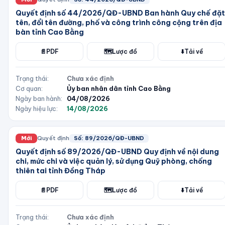
Quyết định số 44/2026/QĐ-UBND Ban hành Quy chế đặt
tên, đổi tên đường, phố và công trình công cộng trên địa
bàn tỉnh Cao Bằng
📄
PDF
🗺️
Lược đồ
⬇️
Tải về
Trạng thái:
Chưa xác định
Cơ quan:
Ủy ban nhân dân tỉnh Cao Bằng
Ngày ban hành:
04/08/2026
Ngày hiệu lực:
14/08/2026
Mới
Quyết định
Số:
89/2026/QĐ-UBND
Quyết định số 89/2026/QĐ-UBND Quy định về nội dung
chi, mức chi và việc quản lý, sử dụng Quỹ phòng, chống
thiên tai tỉnh Đồng Tháp
📄
PDF
🗺️
Lược đồ
⬇️
Tải về
Trạng thái:
Chưa xác định