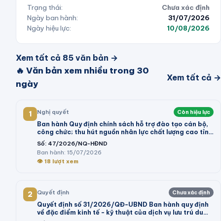
Trạng thái:
Chưa xác định
Ngày ban hành:
31/07/2026
Ngày hiệu lực:
10/08/2026
Xem tất cả
85
văn bản →
🔥 Văn bản xem nhiều trong 30
Xem tất cả →
ngày
Nghị quyết
Còn hiệu lực
1
Ban hành Quy định chính sách hỗ trợ đào tạo cán bộ,
công chức; thu hút nguồn nhân lực chất lượng cao tỉnh
Vĩnh Long giai đoạn 2026 - 2030
Số:
47/2026/NQ-HĐND
Ban hành:
15/07/2026
👁
18
lượt xem
Quyết định
Chưa xác định
2
Quyết định số 31/2026/QĐ-UBND Ban hành quy định
về đặc điểm kinh tế - kỹ thuật của dịch vụ lưu trú du
lịch; dịch vụ tham quan tại khu du lịch thực hiện kê