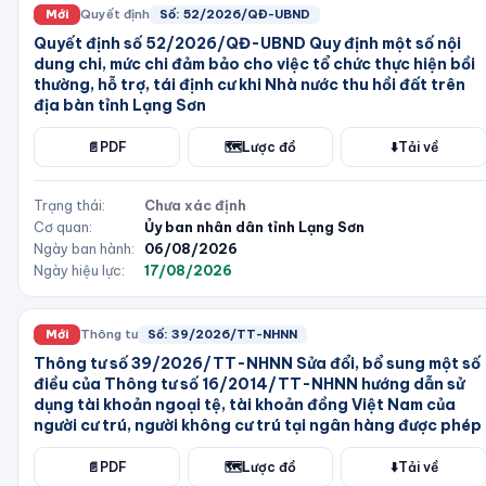
Mới
Quyết định
Số:
52/2026/QĐ-UBND
Quyết định số 52/2026/QĐ-UBND Quy định một số nội
dung chi, mức chi đảm bảo cho việc tổ chức thực hiện bồi
thường, hỗ trợ, tái định cư khi Nhà nước thu hồi đất trên
địa bàn tỉnh Lạng Sơn
📄
PDF
🗺️
Lược đồ
⬇️
Tải về
Trạng thái:
Chưa xác định
Cơ quan:
Ủy ban nhân dân tỉnh Lạng Sơn
Ngày ban hành:
06/08/2026
Ngày hiệu lực:
17/08/2026
Mới
Thông tư
Số:
39/2026/TT-NHNN
Thông tư số 39/2026/TT-NHNN Sửa đổi, bổ sung một số
điều của Thông tư số 16/2014/TT-NHNN hướng dẫn sử
dụng tài khoản ngoại tệ, tài khoản đồng Việt Nam của
người cư trú, người không cư trú tại ngân hàng được phép
📄
PDF
🗺️
Lược đồ
⬇️
Tải về