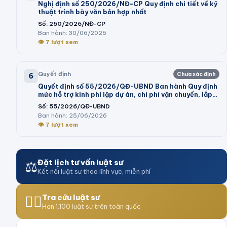
Nghị định số 250/2026/NĐ-CP Quy định chi tiết về kỹ
thuật trình bày văn bản hợp nhất
Số:
250/2026/NĐ-CP
Ban hành:
30/06/2026
👁
7
lượt xem
Quyết định
Chưa xác định
6
Quyết định số 55/2026/QĐ-UBND Ban hành Quy định
mức hỗ trợ kinh phí lập dự án, chi phí vận chuyển, lắp
đặt máy móc, dây chuyền thiết bị vào cụm công
Số:
55/2026/QĐ-UBND
nghiệp theo Nghị định số 32/2024/NĐ-CP của Chính
Ban hành:
25/06/2026
phủ và trình tự, thủ tục thực hiện chính sách hỗ trợ tại
👁
7
lượt xem
Nghị quyết số 05/2026/NQ-HĐND của Hội đồng nhân
dân tỉnh
⚖️
Đặt lịch tư vấn luật sư
Kết nối luật sư theo lĩnh vực, miễn phí
👨‍⚖️
Tra cứu luật sư
Hơn 1.100 luật sư trên toàn quốc