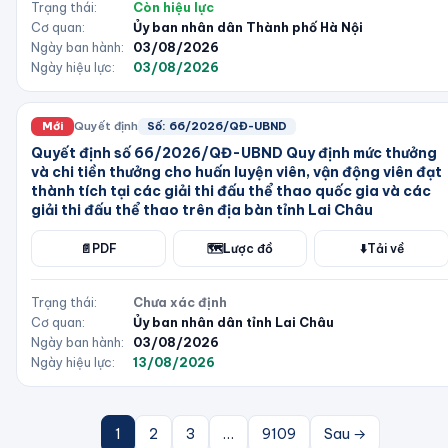
Trạng thái:
Còn hiệu lực
Cơ quan:
Ủy ban nhân dân Thành phố Hà Nội
Ngày ban hành:
03/08/2026
Ngày hiệu lực:
03/08/2026
Mới
Quyết định
Số:
66/2026/QĐ-UBND
Quyết định số 66/2026/QĐ-UBND Quy định mức thưởng
và chi tiền thưởng cho huấn luyện viên, vận động viên đạt
thành tích tại các giải thi đấu thể thao quốc gia và các
giải thi đấu thể thao trên địa bàn tỉnh Lai Châu
📄
PDF
🗺️
Lược đồ
⬇️
Tải về
Trạng thái:
Chưa xác định
Cơ quan:
Ủy ban nhân dân tỉnh Lai Châu
Ngày ban hành:
03/08/2026
Ngày hiệu lực:
13/08/2026
1
2
3
…
9109
Sau →