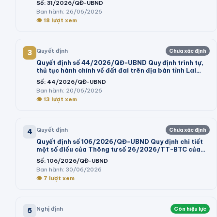
Số:
31/2026/QĐ-UBND
khai giá trên địa bàn tỉnh Lâm Đồng
Ban hành:
26/06/2026
👁
18
lượt xem
Quyết định
Chưa xác định
3
Quyết định số 44/2026/QĐ-UBND Quy định trình tự,
thủ tục hành chính về đất đai trên địa bàn tỉnh Lai
Châu
Số:
44/2026/QĐ-UBND
Ban hành:
20/06/2026
👁
13
lượt xem
Quyết định
Chưa xác định
4
Quyết định số 106/2026/QĐ-UBND Quy định chi tiết
một số điều của Thông tư số 26/2026/TT-BTC của
Bộ trưởng Bộ Tài chính hướng dẫn thi hành một số điều
Số:
106/2026/QĐ-UBND
của Nghị định số 73/2026/NĐ-CP ngày 10 tháng 3
Ban hành:
30/06/2026
năm 2026 của Chính phủ quy định chi tiết và hướng
👁
7
lượt xem
dẫn thi hành một số điều của Luật Ngân sách nhà nước
Nghị định
Còn hiệu lực
5