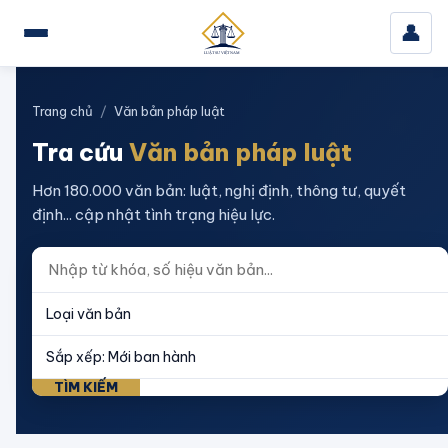
👤
Trang chủ
/
Văn bản pháp luật
Tra cứu
Văn bản pháp luật
Hơn 180.000 văn bản: luật, nghị định, thông tư, quyết
định... cập nhật tình trạng hiệu lực.
TÌM KIẾM