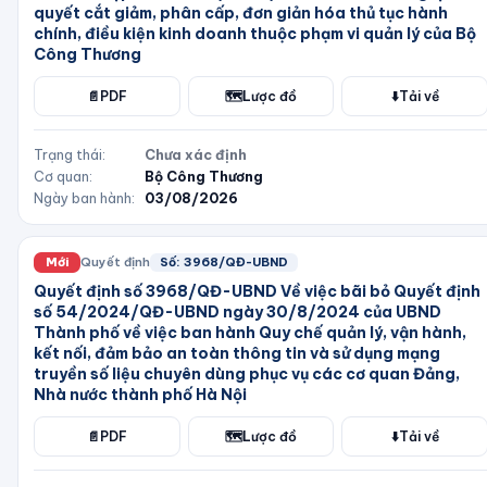
quyết cắt giảm, phân cấp, đơn giản hóa thủ tục hành
chính, điều kiện kinh doanh thuộc phạm vi quản lý của Bộ
Công Thương
📄
PDF
🗺️
Lược đồ
⬇️
Tải về
Trạng thái:
Chưa xác định
Cơ quan:
Bộ Công Thương
Ngày ban hành:
03/08/2026
Mới
Quyết định
Số:
3968/QĐ-UBND
Quyết định số 3968/QĐ-UBND Về việc bãi bỏ Quyết định
số 54/2024/QĐ-UBND ngày 30/8/2024 của UBND
Thành phố về việc ban hành Quy chế quản lý, vận hành,
kết nối, đảm bảo an toàn thông tin và sử dụng mạng
truyền số liệu chuyên dùng phục vụ các cơ quan Đảng,
Nhà nước thành phố Hà Nội
📄
PDF
🗺️
Lược đồ
⬇️
Tải về