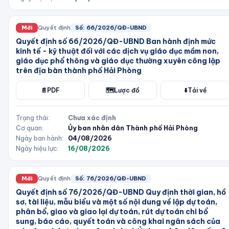
Mới
Quyết định
Số:
66/2026/QĐ-UBND
Quyết định số 66/2026/QĐ-UBND Ban hành định mức
kinh tế - kỹ thuật đối với các dịch vụ giáo dục mầm non,
giáo dục phổ thông và giáo dục thường xuyên công lập
trên địa bàn thành phố Hải Phòng
📄
PDF
🗺️
Lược đồ
⬇️
Tải về
Trạng thái:
Chưa xác định
Cơ quan:
Ủy ban nhân dân Thành phố Hải Phòng
Ngày ban hành:
04/08/2026
Ngày hiệu lực:
16/08/2026
Mới
Quyết định
Số:
76/2026/QĐ-UBND
Quyết định số 76/2026/QĐ-UBND Quy định thời gian, hồ
sơ, tài liệu, mẫu biểu và một số nội dung về lập dự toán,
phân bổ, giao và giao lại dự toán, rút dự toán chi bổ
sung, báo cáo, quyết toán và công khai ngân sách của