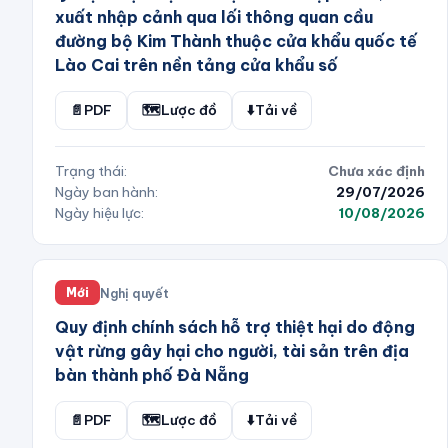
xuất nhập cảnh qua lối thông quan cầu
đường bộ Kim Thành thuộc cửa khẩu quốc tế
Lào Cai trên nền tảng cửa khẩu số
📄
PDF
🗺️
Lược đồ
⬇️
Tải về
Trạng thái:
Chưa xác định
Ngày ban hành:
29/07/2026
Ngày hiệu lực:
10/08/2026
Nghị quyết
Mới
Quy định chính sách hỗ trợ thiệt hại do động
vật rừng gây hại cho người, tài sản trên địa
bàn thành phố Đà Nẵng
📄
PDF
🗺️
Lược đồ
⬇️
Tải về