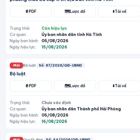
📄
PDF
🗺️
Lược đồ
⬇️
Tải về
Trạng thái:
Còn hiệu lực
Cơ quan:
Ủy ban nhân dân tỉnh Hà Tĩnh
Ngày ban hành:
05/08/2026
Ngày hiệu lực:
15/08/2026
Mới
Bộ luật
Số:
67/2026/QĐ-UBND
Bộ luật
📄
PDF
🗺️
Lược đồ
⬇️
Tải về
Trạng thái:
Chưa xác định
Cơ quan:
Ủy ban nhân dân Thành phố Hải Phòng
Ngày ban hành:
05/08/2026
Ngày hiệu lực:
16/08/2026
Mới
Quyết định
Số:
44/2026/QĐ-UBND