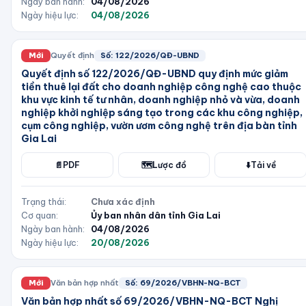
Ngày ban hành:
04/08/2026
Ngày hiệu lực:
04/08/2026
Mới
Quyết định
Số:
122/2026/QĐ-UBND
Quyết định số 122/2026/QĐ-UBND quy định mức giảm
tiền thuê lại đất cho doanh nghiệp công nghệ cao thuộc
khu vực kinh tế tư nhân, doanh nghiệp nhỏ và vừa, doanh
nghiệp khởi nghiệp sáng tạo trong các khu công nghiệp,
cụm công nghiệp, vườn ươm công nghệ trên địa bàn tỉnh
Gia Lai
📄
PDF
🗺️
Lược đồ
⬇️
Tải về
Trạng thái:
Chưa xác định
Cơ quan:
Ủy ban nhân dân tỉnh Gia Lai
Ngày ban hành:
04/08/2026
Ngày hiệu lực:
20/08/2026
Mới
Văn bản hợp nhất
Số:
69/2026/VBHN-NQ-BCT
Văn bản hợp nhất số 69/2026/VBHN-NQ-BCT Nghị