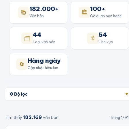
182.000+
100+
📚
🏛️
Văn bản
Cơ quan ban hành
44
54
🗂️
🔖
Loại văn bản
Lĩnh vực
Hàng ngày
🔄
Cập nhật hiệu lực
⚙️ Bộ lọc
▼
182.169
Tìm thấy
văn bản
Trang
1
/
91