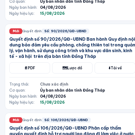
Cơ quan:
Ủy ban nhân dân tỉnh Đồng Tháp
Ngày ban hành:
04/08/2026
Ngày hiệu lực:
15/08/2026
Mới
Quyết định
Số:
90/2026/QĐ-UBND
Quyết định số 90/2026/QĐ-UBND Ban hành Quy định nội
dung bảo đảm yêu cầu phòng, chống thiên tai trong quả
lý, vận hành, sử dụng công trình và khu vực dân sinh, kinh
tế - xã hội trên địa bàn tỉnh Đồng Tháp
📄
PDF
🗺️
Lược đồ
⬇️
Tải về
Trạng thái:
Chưa xác định
Cơ quan:
Ủy ban nhân dân tỉnh Đồng Tháp
Ngày ban hành:
04/08/2026
Ngày hiệu lực:
15/08/2026
Mới
Quyết định
Số:
106/2026/QĐ-UBND
Quyết định số 106/2026/QĐ-UBND Phân cấp thẩm
quyền quyết định hỗ trợ người lao động đi làm việc ở nước