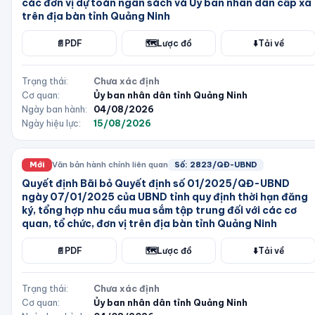
các đơn vị dự toán ngân sách và Ủy ban nhân dân cấp xã
trên địa bàn tỉnh Quảng Ninh
📄
PDF
🗺️
Lược đồ
⬇️
Tải về
Trạng thái:
Chưa xác định
Cơ quan:
Ủy ban nhân dân tỉnh Quảng Ninh
Ngày ban hành:
04/08/2026
Ngày hiệu lực:
15/08/2026
Mới
Văn bản hành chính liên quan
Số:
2823/QĐ-UBND
Quyết định Bãi bỏ Quyết định số 01/2025/QĐ-UBND
ngày 07/01/2025 của UBND tỉnh quy định thời hạn đăng
ký, tổng hợp nhu cầu mua sắm tập trung đối với các cơ
quan, tổ chức, đơn vị trên địa bàn tỉnh Quảng Ninh
📄
PDF
🗺️
Lược đồ
⬇️
Tải về
Trạng thái:
Chưa xác định
Cơ quan:
Ủy ban nhân dân tỉnh Quảng Ninh