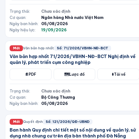
Trạng thái:
Chưa xác định
Cơ quan:
Ngân hàng Nhà nước Việt Nam
Ngày ban hành:
05/08/2026
Ngày hiệu lực:
19/09/2026
Mới
Văn bản hợp nhất
Số:
71/2026/VBHN-NĐ-BCT
Văn bản hợp nhất 71/2026/VBHN-NĐ-BCT Nghị định về
quản lý, phát triển cụm công nghiệp
📄
PDF
🗺️
Lược đồ
⬇️
Tải về
Trạng thái:
Chưa xác định
Cơ quan:
Bộ Công Thương
Ngày ban hành:
05/08/2026
Mới
Quyết định
Số:
121/2026/QĐ-UBND
Ban hành Quy định chi tiết một số nội dung về quản lý, sử
dụng nhà chung cư trên địa bàn thành phố Đà Nẵng