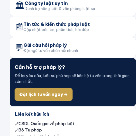
🏛️
Công ty luật uy tín
Danh bạ hãng luật & văn phòng luật sư
📰
Tin tức & kiến thức pháp luật
Cập nhật bản tin, phân tích, hỏi đáp
💬
Gửi câu hỏi pháp lý
Đội ngũ tư vấn phản hồi nhanh
Cần hỗ trợ pháp lý?
Để lại yêu cầu, luật sư phù hợp sẽ liên hệ tư vấn trong thời gian
sớm nhất.
Đặt lịch tư vấn ngay →
Liên kết hữu ích
CSDL Quốc gia về pháp luật
Bộ Tư pháp