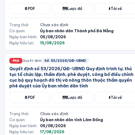
📄
PDF
🗺️
Lược đồ
⬇️
Tải về
Trạng thái:
Chưa xác định
Cơ quan:
Ủy ban nhân dân Thành phố Đà Nẵng
Ngày ban hành:
05/08/2026
Ngày hiệu lực:
15/08/2026
Mới
Quyết định
Số:
53/2026/QĐ-UBND
Quyết định số 53/2026/QĐ-UBND Quy định trình tự, thủ
tục tổ chức lập, thẩm định, phê duyệt, công bố điều chỉnh
cục bộ quy hoạch đô thị và nông thôn thuộc thẩm quyền
phê duyệt của Ủy ban nhân dân tỉnh
📄
PDF
🗺️
Lược đồ
⬇️
Tải về
Trạng thái:
Chưa xác định
Cơ quan:
Ủy ban nhân dân tỉnh Lâm Đồng
Ngày ban hành:
05/08/2026
Ngày hiệu lực:
17/08/2026