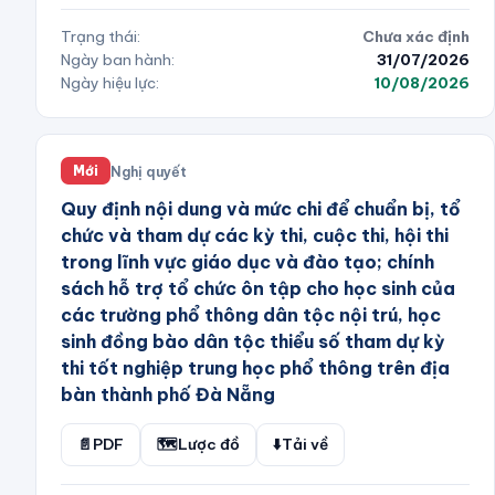
Trạng thái:
Chưa xác định
Ngày ban hành:
31/07/2026
Ngày hiệu lực:
10/08/2026
Nghị quyết
Mới
Quy định nội dung và mức chi để chuẩn bị, tổ
chức và tham dự các kỳ thi, cuộc thi, hội thi
trong lĩnh vực giáo dục và đào tạo; chính
sách hỗ trợ tổ chức ôn tập cho học sinh của
các trường phổ thông dân tộc nội trú, học
sinh đồng bào dân tộc thiểu số tham dự kỳ
thi tốt nghiệp trung học phổ thông trên địa
bàn thành phố Đà Nẵng
📄
PDF
🗺️
Lược đồ
⬇️
Tải về