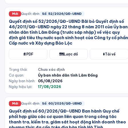
Mới
Quyết định
Số:
52/2026/QĐ-UBND
Quyết định số 52/2026/QĐ-UBND Bãi bỏ Quyết định số
46/2011/QĐ-UBND ngày 22 tháng 8 năm 2011 của Ủy ban
nhân dân tỉnh Lâm Đồng (trước sáp nhập) về việc quy
định giá tiêu thụ nước sạch sinh hoạt của Công ty cổ phần
Cấp nước và Xây dựng Bảo Lộc
📄
PDF
🗺️
Lược đồ
⬇️
Tải về
Trạng thái:
Chưa xác định
Cơ quan:
Ủy ban nhân dân tỉnh Lâm Đồng
Ngày ban hành:
05/08/2026
Ngày hiệu lực:
17/08/2026
Mới
Quyết định
Số:
60/2026/QĐ-UBND
Quyết định số 60/2026/QĐ-UBND Ban hành Quy chế
phối hợp giữa các cơ quan liên quan trong công tác
thanh tra, kiểm tra, giám sát hoạt động kinh doanh theo
phương thức đa cấp trên địa bàn tỉnh Hà Tĩnh