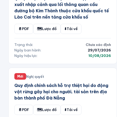
xuất nhập cảnh qua lối thông quan cầu
đường bộ Kim Thành thuộc cửa khẩu quốc tế
Lào Cai trên nền tảng cửa khẩu số
📄
PDF
🗺️
Lược đồ
⬇️
Tải về
Trạng thái:
Chưa xác định
Ngày ban hành:
29/07/2026
Ngày hiệu lực:
10/08/2026
Nghị quyết
Mới
Quy định chính sách hỗ trợ thiệt hại do động
vật rừng gây hại cho người, tài sản trên địa
bàn thành phố Đà Nẵng
📄
PDF
🗺️
Lược đồ
⬇️
Tải về