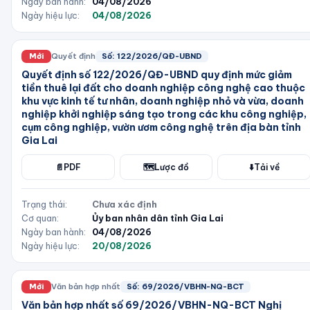
Ngày ban hành:
04/08/2026
Ngày hiệu lực:
04/08/2026
Mới
Quyết định
Số:
122/2026/QĐ-UBND
Quyết định số 122/2026/QĐ-UBND quy định mức giảm
tiền thuê lại đất cho doanh nghiệp công nghệ cao thuộc
khu vực kinh tế tư nhân, doanh nghiệp nhỏ và vừa, doanh
nghiệp khởi nghiệp sáng tạo trong các khu công nghiệp,
cụm công nghiệp, vườn ươm công nghệ trên địa bàn tỉnh
Gia Lai
📄
PDF
🗺️
Lược đồ
⬇️
Tải về
Trạng thái:
Chưa xác định
Cơ quan:
Ủy ban nhân dân tỉnh Gia Lai
Ngày ban hành:
04/08/2026
Ngày hiệu lực:
20/08/2026
Mới
Văn bản hợp nhất
Số:
69/2026/VBHN-NQ-BCT
Văn bản hợp nhất số 69/2026/VBHN-NQ-BCT Nghị