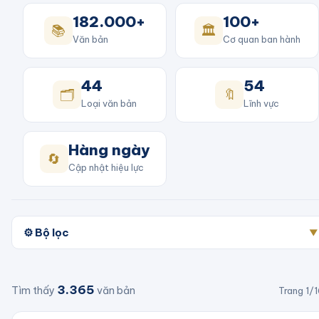
182.000+
100+
📚
🏛️
Văn bản
Cơ quan ban hành
44
54
🗂️
🔖
Loại văn bản
Lĩnh vực
Hàng ngày
🔄
Cập nhật hiệu lực
⚙️ Bộ lọc
▼
3.365
Tìm thấy
văn bản
Trang
1
/