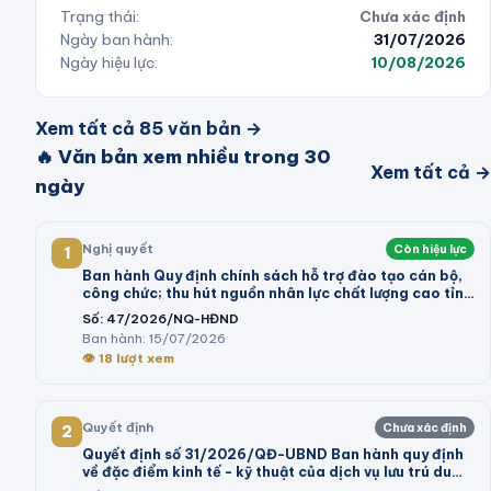
Trạng thái:
Chưa xác định
Ngày ban hành:
31/07/2026
Ngày hiệu lực:
10/08/2026
Xem tất cả
85
văn bản →
🔥 Văn bản xem nhiều trong 30
Xem tất cả →
ngày
Nghị quyết
Còn hiệu lực
1
Ban hành Quy định chính sách hỗ trợ đào tạo cán bộ,
công chức; thu hút nguồn nhân lực chất lượng cao tỉnh
Vĩnh Long giai đoạn 2026 - 2030
Số:
47/2026/NQ-HĐND
Ban hành:
15/07/2026
👁
18
lượt xem
Quyết định
Chưa xác định
2
Quyết định số 31/2026/QĐ-UBND Ban hành quy định
về đặc điểm kinh tế - kỹ thuật của dịch vụ lưu trú du
lịch; dịch vụ tham quan tại khu du lịch thực hiện kê