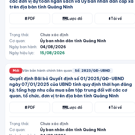
các đơn vị dự toán ngân sách và Ủy ban nhân dân cấp xã
trên địa bàn tỉnh Quảng Ninh
📄
PDF
🗺️
Lược đồ
⬇️
Tải về
Trạng thái:
Chưa xác định
Cơ quan:
Ủy ban nhân dân tỉnh Quảng Ninh
Ngày ban hành:
04/08/2026
Ngày hiệu lực:
15/08/2026
Mới
Văn bản hành chính liên quan
Số:
2823/QĐ-UBND
Quyết định Bãi bỏ Quyết định số 01/2025/QĐ-UBND
ngày 07/01/2025 của UBND tỉnh quy định thời hạn đăng
ký, tổng hợp nhu cầu mua sắm tập trung đối với các cơ
quan, tổ chức, đơn vị trên địa bàn tỉnh Quảng Ninh
📄
PDF
🗺️
Lược đồ
⬇️
Tải về
Trạng thái:
Chưa xác định
Cơ quan:
Ủy ban nhân dân tỉnh Quảng Ninh