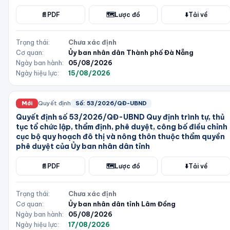
📄
PDF
🗺️
Lược đồ
⬇️
Tải về
Trạng thái:
Chưa xác định
Cơ quan:
Ủy ban nhân dân Thành phố Đà Nẵng
Ngày ban hành:
05/08/2026
Ngày hiệu lực:
15/08/2026
Mới
Quyết định
Số:
53/2026/QĐ-UBND
Quyết định số 53/2026/QĐ-UBND Quy định trình tự, thủ
tục tổ chức lập, thẩm định, phê duyệt, công bố điều chỉnh
cục bộ quy hoạch đô thị và nông thôn thuộc thẩm quyền
phê duyệt của Ủy ban nhân dân tỉnh
📄
PDF
🗺️
Lược đồ
⬇️
Tải về
Trạng thái:
Chưa xác định
Cơ quan:
Ủy ban nhân dân tỉnh Lâm Đồng
Ngày ban hành:
05/08/2026
Ngày hiệu lực:
17/08/2026