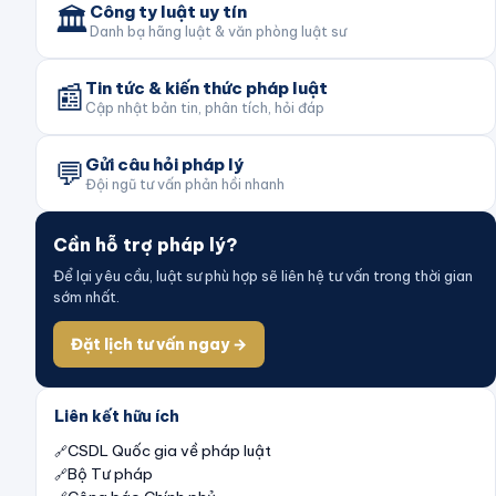
🏛️
Công ty luật uy tín
Danh bạ hãng luật & văn phòng luật sư
📰
Tin tức & kiến thức pháp luật
Cập nhật bản tin, phân tích, hỏi đáp
💬
Gửi câu hỏi pháp lý
Đội ngũ tư vấn phản hồi nhanh
Cần hỗ trợ pháp lý?
Để lại yêu cầu, luật sư phù hợp sẽ liên hệ tư vấn trong thời gian
sớm nhất.
Đặt lịch tư vấn ngay →
Liên kết hữu ích
CSDL Quốc gia về pháp luật
Bộ Tư pháp