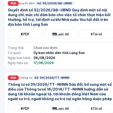
Mới
Quyết định
Số:
52/2026/QĐ-UBND
Quyết định số 52/2026/QĐ-UBND Quy định một số nội
dung chi, mức chi đảm bảo cho việc tổ chức thực hiện bồi
thường, hỗ trợ, tái định cư khi Nhà nước thu hồi đất trên
địa bàn tỉnh Lạng Sơn
📄
PDF
🗺️
Lược đồ
⬇️
Tải về
Trạng thái:
Chưa xác định
Cơ quan:
Ủy ban nhân dân tỉnh Lạng Sơn
Ngày ban hành:
06/08/2026
Ngày hiệu lực:
17/08/2026
Mới
Thông tư
Số:
39/2026/TT-NHNN
Thông tư số 39/2026/TT-NHNN Sửa đổi, bổ sung một số
điều của Thông tư số 16/2014/TT-NHNN hướng dẫn sử
dụng tài khoản ngoại tệ, tài khoản đồng Việt Nam của
người cư trú, người không cư trú tại ngân hàng được phép
📄
PDF
🗺️
Lược đồ
⬇️
Tải về