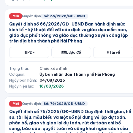
Mới
Quyết định
Số:
66/2026/QĐ-UBND
Quyết định số 66/2026/QĐ-UBND Ban hành định mức
kinh tế - kỹ thuật đối với các dịch vụ giáo dục mầm non,
giáo dục phổ thông và giáo dục thường xuyên công lập
trên địa bàn thành phố Hải Phòng
📄
PDF
🗺️
Lược đồ
⬇️
Tải về
Trạng thái:
Chưa xác định
Cơ quan:
Ủy ban nhân dân Thành phố Hải Phòng
Ngày ban hành:
04/08/2026
Ngày hiệu lực:
16/08/2026
Mới
Quyết định
Số:
76/2026/QĐ-UBND
Quyết định số 76/2026/QĐ-UBND Quy định thời gian, hồ
sơ, tài liệu, mẫu biểu và một số nội dung về lập dự toán,
phân bổ, giao và giao lại dự toán, rút dự toán chi bổ
sung, báo cáo, quyết toán và công khai ngân sách của