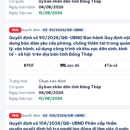
Cơ quan:
Ủy ban nhân dân tỉnh Đồng Tháp
Ngày ban hành:
04/08/2026
Ngày hiệu lực:
15/08/2026
Mới
Quyết định
Số:
90/2026/QĐ-UBND
Quyết định số 90/2026/QĐ-UBND Ban hành Quy định nội
dung bảo đảm yêu cầu phòng, chống thiên tai trong quả
lý, vận hành, sử dụng công trình và khu vực dân sinh, kinh
tế - xã hội trên địa bàn tỉnh Đồng Tháp
📄
PDF
🗺️
Lược đồ
⬇️
Tải về
Trạng thái:
Chưa xác định
Cơ quan:
Ủy ban nhân dân tỉnh Đồng Tháp
Ngày ban hành:
04/08/2026
Ngày hiệu lực:
15/08/2026
Mới
Quyết định
Số:
106/2026/QĐ-UBND
Quyết định số 106/2026/QĐ-UBND Phân cấp thẩm
quyền quyết định hỗ trợ người lao động đi làm việc ở nước