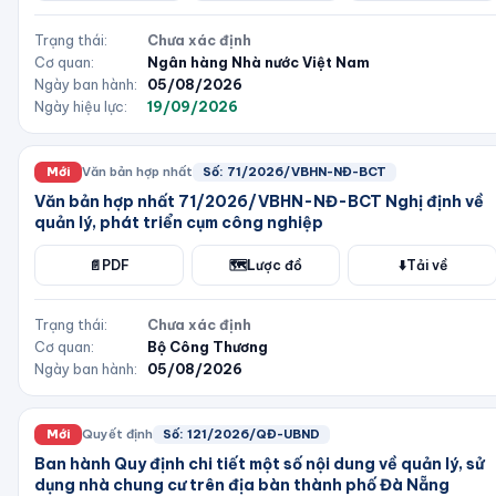
Trạng thái:
Chưa xác định
Cơ quan:
Ngân hàng Nhà nước Việt Nam
Ngày ban hành:
05/08/2026
Ngày hiệu lực:
19/09/2026
Mới
Văn bản hợp nhất
Số:
71/2026/VBHN-NĐ-BCT
Văn bản hợp nhất 71/2026/VBHN-NĐ-BCT Nghị định về
quản lý, phát triển cụm công nghiệp
📄
PDF
🗺️
Lược đồ
⬇️
Tải về
Trạng thái:
Chưa xác định
Cơ quan:
Bộ Công Thương
Ngày ban hành:
05/08/2026
Mới
Quyết định
Số:
121/2026/QĐ-UBND
Ban hành Quy định chi tiết một số nội dung về quản lý, sử
dụng nhà chung cư trên địa bàn thành phố Đà Nẵng