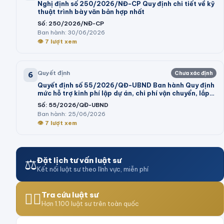
Nghị định số 250/2026/NĐ-CP Quy định chi tiết về kỹ
thuật trình bày văn bản hợp nhất
Số:
250/2026/NĐ-CP
Ban hành:
30/06/2026
👁
7
lượt xem
Quyết định
Chưa xác định
6
Quyết định số 55/2026/QĐ-UBND Ban hành Quy định
mức hỗ trợ kinh phí lập dự án, chi phí vận chuyển, lắp
đặt máy móc, dây chuyền thiết bị vào cụm công
Số:
55/2026/QĐ-UBND
nghiệp theo Nghị định số 32/2024/NĐ-CP của Chính
Ban hành:
25/06/2026
phủ và trình tự, thủ tục thực hiện chính sách hỗ trợ tại
👁
7
lượt xem
Nghị quyết số 05/2026/NQ-HĐND của Hội đồng nhân
dân tỉnh
⚖️
Đặt lịch tư vấn luật sư
Kết nối luật sư theo lĩnh vực, miễn phí
👨‍⚖️
Tra cứu luật sư
Hơn 1.100 luật sư trên toàn quốc