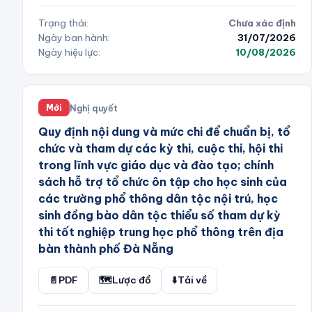
Trạng thái:
Chưa xác định
Ngày ban hành:
31/07/2026
Ngày hiệu lực:
10/08/2026
Nghị quyết
Mới
Quy định nội dung và mức chi để chuẩn bị, tổ
chức và tham dự các kỳ thi, cuộc thi, hội thi
trong lĩnh vực giáo dục và đào tạo; chính
sách hỗ trợ tổ chức ôn tập cho học sinh của
các trường phổ thông dân tộc nội trú, học
sinh đồng bào dân tộc thiểu số tham dự kỳ
thi tốt nghiệp trung học phổ thông trên địa
bàn thành phố Đà Nẵng
📄
PDF
🗺️
Lược đồ
⬇️
Tải về