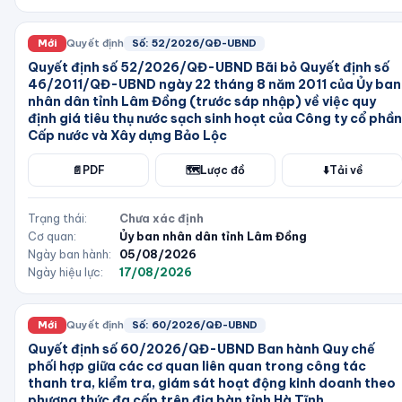
Mới
Quyết định
Số:
52/2026/QĐ-UBND
Quyết định số 52/2026/QĐ-UBND Bãi bỏ Quyết định số
46/2011/QĐ-UBND ngày 22 tháng 8 năm 2011 của Ủy ban
nhân dân tỉnh Lâm Đồng (trước sáp nhập) về việc quy
định giá tiêu thụ nước sạch sinh hoạt của Công ty cổ phần
Cấp nước và Xây dựng Bảo Lộc
📄
PDF
🗺️
Lược đồ
⬇️
Tải về
Trạng thái:
Chưa xác định
Cơ quan:
Ủy ban nhân dân tỉnh Lâm Đồng
Ngày ban hành:
05/08/2026
Ngày hiệu lực:
17/08/2026
Mới
Quyết định
Số:
60/2026/QĐ-UBND
Quyết định số 60/2026/QĐ-UBND Ban hành Quy chế
phối hợp giữa các cơ quan liên quan trong công tác
thanh tra, kiểm tra, giám sát hoạt động kinh doanh theo
phương thức đa cấp trên địa bàn tỉnh Hà Tĩnh