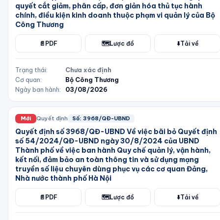
quyết cắt giảm, phân cấp, đơn giản hóa thủ tục hành
chính, điều kiện kinh doanh thuộc phạm vi quản lý của Bộ
Công Thương
📄
PDF
🗺️
Lược đồ
⬇️
Tải về
Trạng thái:
Chưa xác định
Cơ quan:
Bộ Công Thương
Ngày ban hành:
03/08/2026
Mới
Quyết định
Số:
3968/QĐ-UBND
Quyết định số 3968/QĐ-UBND Về việc bãi bỏ Quyết định
số 54/2024/QĐ-UBND ngày 30/8/2024 của UBND
Thành phố về việc ban hành Quy chế quản lý, vận hành,
kết nối, đảm bảo an toàn thông tin và sử dụng mạng
truyền số liệu chuyên dùng phục vụ các cơ quan Đảng,
Nhà nước thành phố Hà Nội
📄
PDF
🗺️
Lược đồ
⬇️
Tải về