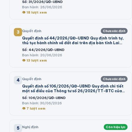
Số:
31/2026/QĐ-UBND
khai giá trên địa bàn tỉnh Lâm Đồng
Ban hành:
26/06/2026
👁
18
lượt xem
Quyết định
Chưa xác định
3
Quyết định số 44/2026/QĐ-UBND Quy định trình tự,
thủ tục hành chính về đất đai trên địa bàn tỉnh Lai
Châu
Số:
44/2026/QĐ-UBND
Ban hành:
20/06/2026
👁
13
lượt xem
Quyết định
Chưa xác định
4
Quyết định số 106/2026/QĐ-UBND Quy định chi tiết
một số điều của Thông tư số 26/2026/TT-BTC của
Bộ trưởng Bộ Tài chính hướng dẫn thi hành một số điều
Số:
106/2026/QĐ-UBND
của Nghị định số 73/2026/NĐ-CP ngày 10 tháng 3
Ban hành:
30/06/2026
năm 2026 của Chính phủ quy định chi tiết và hướng
👁
7
lượt xem
dẫn thi hành một số điều của Luật Ngân sách nhà nước
Nghị định
Còn hiệu lực
5