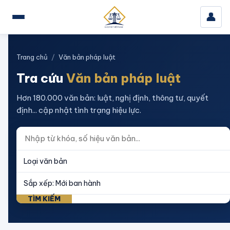
👤
Trang chủ
/
Văn bản pháp luật
Tra cứu
Văn bản pháp luật
Hơn 180.000 văn bản: luật, nghị định, thông tư, quyết
định... cập nhật tình trạng hiệu lực.
TÌM KIẾM