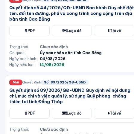
Quyết định số 44/2026/QĐ-UBND Ban hành Quy chế đặt
tên, đổi tên đường, phố và công trình công cộng trên địa
bàn tỉnh Cao Bằng
📄
PDF
🗺️
Lược đồ
⬇️
Tải về
Trạng thái:
Chưa xác định
Cơ quan:
Ủy ban nhân dân tỉnh Cao Bằng
Ngày ban hành:
04/08/2026
Ngày hiệu lực:
14/08/2026
Mới
Quyết định
Số:
89/2026/QĐ-UBND
Quyết định số 89/2026/QĐ-UBND Quy định về nội dung
chi, mức chi và việc quản lý, sử dụng Quỹ phòng, chống
thiên tai tỉnh Đồng Tháp
📄
PDF
🗺️
Lược đồ
⬇️
Tải về
Trạng thái:
Chưa xác định