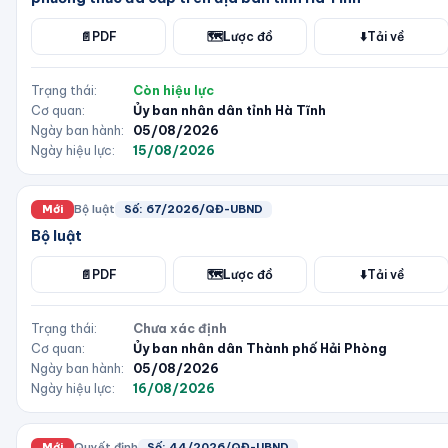
📄
PDF
🗺️
Lược đồ
⬇️
Tải về
Trạng thái:
Còn hiệu lực
Cơ quan:
Ủy ban nhân dân tỉnh Hà Tĩnh
Ngày ban hành:
05/08/2026
Ngày hiệu lực:
15/08/2026
Mới
Bộ luật
Số:
67/2026/QĐ-UBND
Bộ luật
📄
PDF
🗺️
Lược đồ
⬇️
Tải về
Trạng thái:
Chưa xác định
Cơ quan:
Ủy ban nhân dân Thành phố Hải Phòng
Ngày ban hành:
05/08/2026
Ngày hiệu lực:
16/08/2026
Mới
Quyết định
Số:
44/2026/QĐ-UBND