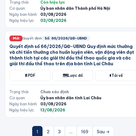
Trạng thái:
Còn hiệu lực
Cơ quan:
Ủy ban nhân dân Thành phố Hà Nội
Ngày ban hành:
03/08/2026
Ngày hiệu lực:
03/08/2026
Mới
Quyết định
Số:
66/2026/QĐ-UBND
Quyết định số 66/2026/QĐ-UBND Quy định mức thưởng
và chi tiền thưởng cho huấn luyện viên, vận động viên đạt
thành tích tại các giải thi đấu thể thao quốc gia và các
giải thi đấu thể thao trên địa bàn tỉnh Lai Châu
📄
PDF
🗺️
Lược đồ
⬇️
Tải về
Trạng thái:
Chưa xác định
Cơ quan:
Ủy ban nhân dân tỉnh Lai Châu
Ngày ban hành:
03/08/2026
Ngày hiệu lực:
13/08/2026
1
2
3
…
169
Sau →