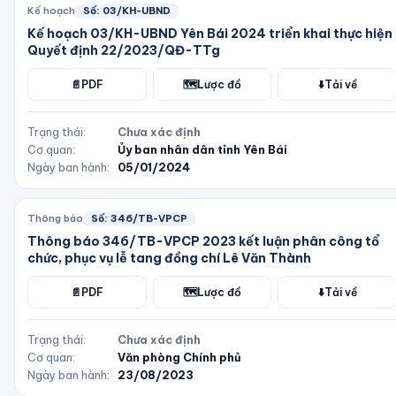
Kế hoạch
Số:
03/KH-UBND
Kế hoạch 03/KH-UBND Yên Bái 2024 triển khai thực hiện
Quyết định 22/2023/QĐ-TTg
📄
PDF
🗺️
Lược đồ
⬇️
Tải về
Trạng thái:
Chưa xác định
Cơ quan:
Ủy ban nhân dân tỉnh Yên Bái
Ngày ban hành:
05/01/2024
Thông báo
Số:
346/TB-VPCP
Thông báo 346/TB-VPCP 2023 kết luận phân công tổ
chức, phục vụ lễ tang đồng chí Lê Văn Thành
📄
PDF
🗺️
Lược đồ
⬇️
Tải về
Trạng thái:
Chưa xác định
Cơ quan:
Văn phòng Chính phủ
Ngày ban hành:
23/08/2023