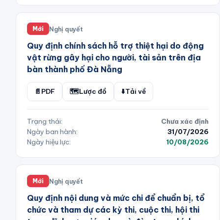
Nghị quyết
Mới
Quy định chính sách hỗ trợ thiệt hại do động
vật rừng gây hại cho người, tài sản trên địa
bàn thành phố Đà Nẵng
📄
PDF
🗺️
Lược đồ
⬇️
Tải về
Trạng thái:
Chưa xác định
Ngày ban hành:
31/07/2026
Ngày hiệu lực:
10/08/2026
Nghị quyết
Mới
Quy định nội dung và mức chi để chuẩn bị, tổ
chức và tham dự các kỳ thi, cuộc thi, hội thi