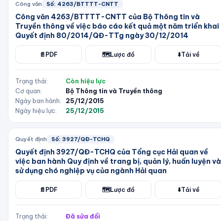
Công văn
Số:
4263/BTTTT-CNTT
Công văn 4263/BTTTT-CNTT của Bộ Thông tin và
Truyền thông về việc báo cáo kết quả một năm triển khai
Quyết định 80/2014/QĐ-TTg ngày 30/12/2014
📄
PDF
🗺️
Lược đồ
⬇️
Tải về
Trạng thái:
Còn hiệu lực
Cơ quan:
Bộ Thông tin và Truyền thông
Ngày ban hành:
25/12/2015
Ngày hiệu lực:
25/12/2015
Quyết định
Số:
3927/QĐ-TCHQ
Quyết định 3927/QĐ-TCHQ của Tổng cục Hải quan về
việc ban hành Quy định về trang bị, quản lý, huấn luyện và
sử dụng chó nghiệp vụ của ngành Hải quan
📄
PDF
🗺️
Lược đồ
⬇️
Tải về
Trạng thái:
Đã sửa đổi