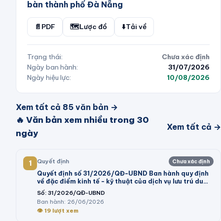
bàn thành phố Đà Nẵng
📄
PDF
🗺️
Lược đồ
⬇️
Tải về
Trạng thái:
Chưa xác định
Ngày ban hành:
31/07/2026
Ngày hiệu lực:
10/08/2026
Xem tất cả
85
văn bản →
🔥 Văn bản xem nhiều trong 30
Xem tất cả →
ngày
Quyết định
Chưa xác định
1
Quyết định số 31/2026/QĐ-UBND Ban hành quy định
về đặc điểm kinh tế - kỹ thuật của dịch vụ lưu trú du
lịch; dịch vụ tham quan tại khu du lịch thực hiện kê
Số:
31/2026/QĐ-UBND
khai giá trên địa bàn tỉnh Lâm Đồng
Ban hành:
26/06/2026
👁
19
lượt xem