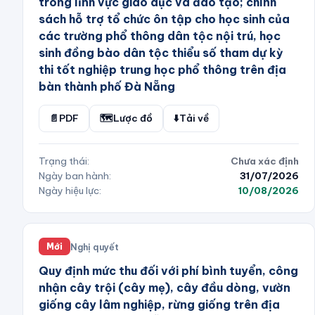
trong lĩnh vực giáo dục và đào tạo; chính
sách hỗ trợ tổ chức ôn tập cho học sinh của
các trường phổ thông dân tộc nội trú, học
sinh đồng bào dân tộc thiểu số tham dự kỳ
thi tốt nghiệp trung học phổ thông trên địa
bàn thành phố Đà Nẵng
📄
PDF
🗺️
Lược đồ
⬇️
Tải về
Trạng thái:
Chưa xác định
Ngày ban hành:
31/07/2026
Ngày hiệu lực:
10/08/2026
Nghị quyết
Mới
Quy định mức thu đối với phí bình tuyển, công
nhận cây trội (cây mẹ), cây đầu dòng, vườn
giống cây lâm nghiệp, rừng giống trên địa