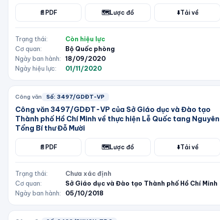
📄
PDF
🗺️
Lược đồ
⬇️
Tải về
Trạng thái:
Còn hiệu lực
Cơ quan:
Bộ Quốc phòng
Ngày ban hành:
18/09/2020
Ngày hiệu lực:
01/11/2020
Công văn
Số:
3497/GDĐT-VP
Công văn 3497/GDĐT-VP của Sở Giáo dục và Đào tạo
Thành phố Hồ Chí Minh về thực hiện Lễ Quốc tang Nguyên
Tổng Bí thư Đỗ Mười
📄
PDF
🗺️
Lược đồ
⬇️
Tải về
Trạng thái:
Chưa xác định
Cơ quan:
Sở Giáo dục và Đào tạo Thành phố Hồ Chí Minh
Ngày ban hành:
05/10/2018