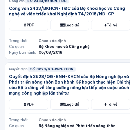
Công văn
Số:
2433/BKHCN-TĐC
Công văn 2433/BKHCN-TĐC của Bộ Khoa học và Công
nghệ về việc triển khai Nghị định 74/2018/NĐ-CP
📄
PDF
🗺️
Lược đồ
⬇️
Tải về
Trạng thái:
Chưa xác định
Cơ quan:
Bộ Khoa học và Công nghệ
Ngày ban hành:
06/08/2018
Quyết định
Số:
3628/QĐ-BNN-KHCN
Quyết định 3628/QĐ-BNN-KHCN của Bộ Nông nghiệp và
Phát triển nông thôn Ban hành Kế hoạch thực hiện Chỉ thị
của Bộ trưởng về tăng cường năng lực tiếp cận cuộc cách
mạng công nghiệp lần thứ tư
📄
PDF
🗺️
Lược đồ
⬇️
Tải về
Trạng thái:
Chưa xác định
Cơ quan:
Bộ Nông nghiệp và Phát triển nông thôn