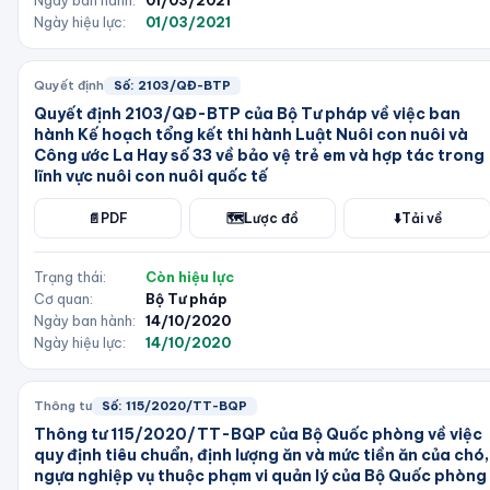
Ngày ban hành:
01/03/2021
Ngày hiệu lực:
01/03/2021
Quyết định
Số:
2103/QĐ-BTP
Quyết định 2103/QĐ-BTP của Bộ Tư pháp về việc ban
hành Kế hoạch tổng kết thi hành Luật Nuôi con nuôi và
Công ước La Hay số 33 về bảo vệ trẻ em và hợp tác trong
lĩnh vực nuôi con nuôi quốc tế
📄
PDF
🗺️
Lược đồ
⬇️
Tải về
Trạng thái:
Còn hiệu lực
Cơ quan:
Bộ Tư pháp
Ngày ban hành:
14/10/2020
Ngày hiệu lực:
14/10/2020
Thông tư
Số:
115/2020/TT-BQP
Thông tư 115/2020/TT-BQP của Bộ Quốc phòng về việc
quy định tiêu chuẩn, định lượng ăn và mức tiền ăn của chó,
ngựa nghiệp vụ thuộc phạm vi quản lý của Bộ Quốc phòng