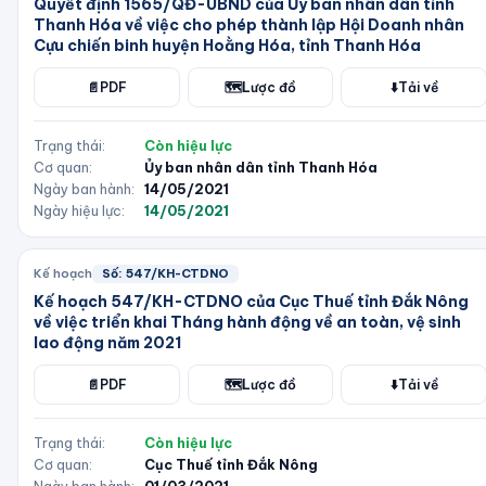
Quyết định 1565/QĐ-UBND của Ủy ban nhân dân tỉnh
Thanh Hóa về việc cho phép thành lập Hội Doanh nhân
Cựu chiến binh huyện Hoằng Hóa, tỉnh Thanh Hóa
📄
PDF
🗺️
Lược đồ
⬇️
Tải về
Trạng thái:
Còn hiệu lực
Cơ quan:
Ủy ban nhân dân tỉnh Thanh Hóa
Ngày ban hành:
14/05/2021
Ngày hiệu lực:
14/05/2021
Kế hoạch
Số:
547/KH-CTDNO
Kế hoạch 547/KH-CTDNO của Cục Thuế tỉnh Đắk Nông
về việc triển khai Tháng hành động về an toàn, vệ sinh
lao động năm 2021
📄
PDF
🗺️
Lược đồ
⬇️
Tải về
Trạng thái:
Còn hiệu lực
Cơ quan:
Cục Thuế tỉnh Đắk Nông