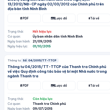
13/2012/NĐ-CP ngày 02/03/2012 của Chính phủ trên
địa bàn tỉnh Ninh Bình
📄
PDF
🗺️
Lược đồ
⬇️
Tải về
Trạng thái:
Hết hiệu lực
Cơ quan:
Ủy ban nhân dân tỉnh Ninh Bình
Ngày ban hành:
21/09/2015
Ngày hiệu lực:
01/10/2015
Thông tư
Số:
04/2015/TT-TTCP
Thông tư 04/2015/TT-TTCP của Thanh tra Chính phủ
về việc Quy định công tác bảo vệ bí mật Nhà nước trong
ngành Thanh tra
📄
PDF
🗺️
Lược đồ
⬇️
Tải về
Trạng thái:
Còn hiệu lực
Cơ quan:
Thanh tra Chính phủ
Ngày ban hành:
09/07/2015