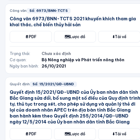
Công văn
Số:
6973/BNN-TCTS
Công văn 6973/BNN-TCTS 2021 khuyến khích tham gia
khai thác, chế biến thủy hải sản
📄
PDF
🗺️
Lược đồ
⬇️
Tải về
Trạng thái:
Chưa xác định
Cơ quan:
Bộ Nông nghiệp và Phát triển nông thôn
Ngày ban hành:
26/10/2021
Quyết định
Số:
15/2021/QĐ-UBND
Quyết định 15/2021/QĐ-UBND của Ủy ban nhân dân tỉnh
Bắc Giang sửa đổi, bổ sung một số điều của Quy định trìn
tự, thủ tục trong xét, cho phép sử dụng và quản lý thẻ đi
lại của doanh nhân APEC trên địa bàn tỉnh Bắc Giang
ban hành kèm theo Quyết định 255/2014/QĐ-UBND
ngày 12/5/2014 của Ủy ban nhân dân tỉnh Bắc Giang
📄
PDF
🗺️
Lược đồ
⬇️
Tải về