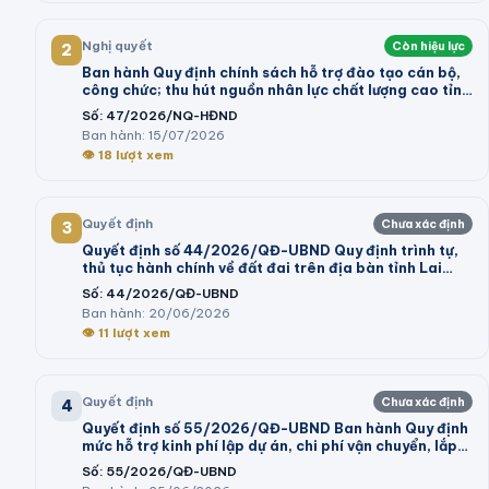
Nghị quyết
Còn hiệu lực
2
Ban hành Quy định chính sách hỗ trợ đào tạo cán bộ,
công chức; thu hút nguồn nhân lực chất lượng cao tỉnh
Vĩnh Long giai đoạn 2026 - 2030
Số:
47/2026/NQ-HĐND
Ban hành:
15/07/2026
👁
18
lượt xem
Quyết định
Chưa xác định
3
Quyết định số 44/2026/QĐ-UBND Quy định trình tự,
thủ tục hành chính về đất đai trên địa bàn tỉnh Lai
Châu
Số:
44/2026/QĐ-UBND
Ban hành:
20/06/2026
👁
11
lượt xem
Quyết định
Chưa xác định
4
Quyết định số 55/2026/QĐ-UBND Ban hành Quy định
mức hỗ trợ kinh phí lập dự án, chi phí vận chuyển, lắp
đặt máy móc, dây chuyền thiết bị vào cụm công
Số:
55/2026/QĐ-UBND
nghiệp theo Nghị định số 32/2024/NĐ-CP của Chính