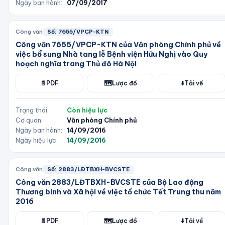
Ngày ban hành:
07/09/2017
Công văn
Số:
7655/VPCP-KTN
Công văn 7655/VPCP-KTN của Văn phòng Chính phủ về
việc bổ sung Nhà tang lễ Bệnh viện Hữu Nghị vào Quy
hoạch nghĩa trang Thủ đô Hà Nội
📄
PDF
🗺️
Lược đồ
⬇️
Tải về
Trạng thái:
Còn hiệu lực
Cơ quan:
Văn phòng Chính phủ
Ngày ban hành:
14/09/2016
Ngày hiệu lực:
14/09/2016
Công văn
Số:
2883/LĐTBXH-BVCSTE
Công văn 2883/LĐTBXH-BVCSTE của Bộ Lao động
Thương binh và Xã hội về việc tổ chức Tết Trung thu năm
2016
📄
PDF
🗺️
Lược đồ
⬇️
Tải về