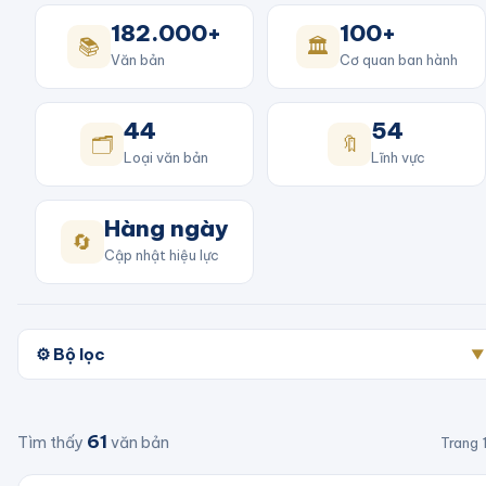
182.000+
100+
📚
🏛️
Văn bản
Cơ quan ban hành
44
54
🗂️
🔖
Loại văn bản
Lĩnh vực
Hàng ngày
🔄
Cập nhật hiệu lực
⚙️ Bộ lọc
▼
61
Tìm thấy
văn bản
Trang