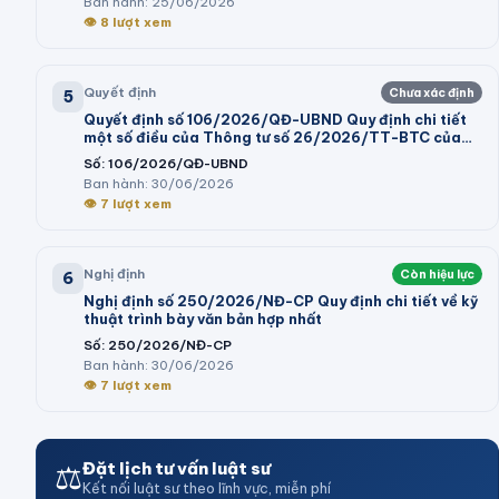
Ban hành:
25/06/2026
phủ và trình tự, thủ tục thực hiện chính sách hỗ trợ tại
👁
8
lượt xem
Nghị quyết số 05/2026/NQ-HĐND của Hội đồng nhân
dân tỉnh
Quyết định
Chưa xác định
5
Quyết định số 106/2026/QĐ-UBND Quy định chi tiết
một số điều của Thông tư số 26/2026/TT-BTC của
Bộ trưởng Bộ Tài chính hướng dẫn thi hành một số điều
Số:
106/2026/QĐ-UBND
của Nghị định số 73/2026/NĐ-CP ngày 10 tháng 3
Ban hành:
30/06/2026
năm 2026 của Chính phủ quy định chi tiết và hướng
👁
7
lượt xem
dẫn thi hành một số điều của Luật Ngân sách nhà nước
Nghị định
Còn hiệu lực
6
Nghị định số 250/2026/NĐ-CP Quy định chi tiết về kỹ
thuật trình bày văn bản hợp nhất
Số:
250/2026/NĐ-CP
Ban hành:
30/06/2026
👁
7
lượt xem
⚖️
Đặt lịch tư vấn luật sư
Kết nối luật sư theo lĩnh vực, miễn phí