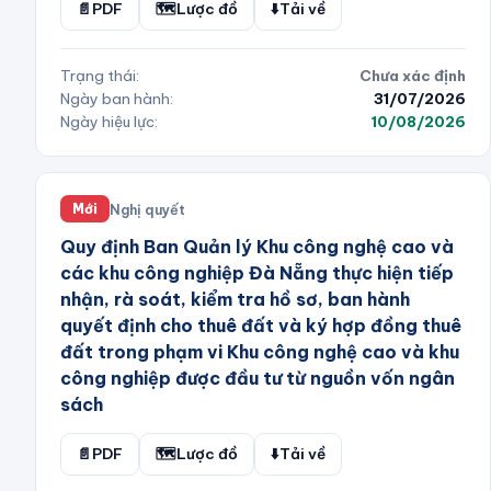
📄
PDF
🗺️
Lược đồ
⬇️
Tải về
Trạng thái:
Chưa xác định
Ngày ban hành:
31/07/2026
Ngày hiệu lực:
10/08/2026
Nghị quyết
Mới
Quy định Ban Quản lý Khu công nghệ cao và
các khu công nghiệp Đà Nẵng thực hiện tiếp
nhận, rà soát, kiểm tra hồ sơ, ban hành
quyết định cho thuê đất và ký hợp đồng thuê
đất trong phạm vi Khu công nghệ cao và khu
công nghiệp được đầu tư từ nguồn vốn ngân
sách
📄
PDF
🗺️
Lược đồ
⬇️
Tải về