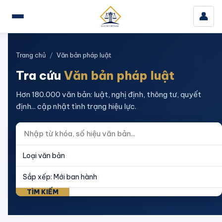
👤
Trang chủ
/
Văn bản pháp luật
Tra cứu
Văn bản pháp luật
Hơn 180.000 văn bản: luật, nghị định, thông tư, quyết
định... cập nhật tình trạng hiệu lực.
TÌM KIẾM