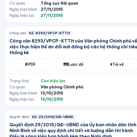
Cơ quan:
Tổng cục Hải quan
Ngày ban hành:
27/11/2015
Ngày hiệu lực:
27/11/2015
Công văn
Số:
8293/VPCP-KTTH
Công văn 8293/VPCP-KTTH của Văn phòng Chính phủ v
việc thực hiện Đề án đổi mới đồng bộ các hệ thống chỉ tiê
thống kê
📄
PDF
🗺️
Lược đồ
⬇️
Tải về
Trạng thái:
Còn hiệu lực
Cơ quan:
Văn phòng Chính phủ
Ngày ban hành:
13/10/2015
Ngày hiệu lực:
13/10/2015
Quyết định
Số:
29/2015/QĐ-UBND
Quyết định 29/2015/QĐ-UBND của Ủy ban nhân dân tỉnh
Ninh Bình về việc quy định chi tiết và hướng dẫn thi hành
Điều lệ sáng kiến ban hành kèm theo Nghị định