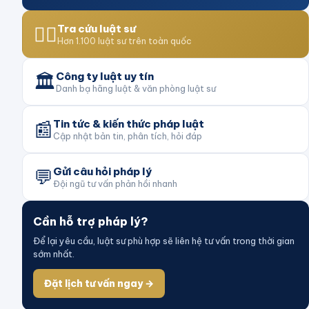
👨‍⚖️
Tra cứu luật sư
Hơn 1.100 luật sư trên toàn quốc
🏛️
Công ty luật uy tín
Danh bạ hãng luật & văn phòng luật sư
📰
Tin tức & kiến thức pháp luật
Cập nhật bản tin, phân tích, hỏi đáp
💬
Gửi câu hỏi pháp lý
Đội ngũ tư vấn phản hồi nhanh
Cần hỗ trợ pháp lý?
Để lại yêu cầu, luật sư phù hợp sẽ liên hệ tư vấn trong thời gian
sớm nhất.
Đặt lịch tư vấn ngay →