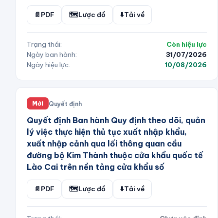
📄
PDF
🗺️
Lược đồ
⬇️
Tải về
Trạng thái:
Còn hiệu lực
Ngày ban hành:
31/07/2026
Ngày hiệu lực:
10/08/2026
Quyết định
Mới
Quyết định Ban hành Quy định theo dõi, quản
lý việc thực hiện thủ tục xuất nhập khẩu,
xuất nhập cảnh qua lối thông quan cầu
đường bộ Kim Thành thuộc cửa khẩu quốc tế
Lào Cai trên nền tảng cửa khẩu số
📄
PDF
🗺️
Lược đồ
⬇️
Tải về