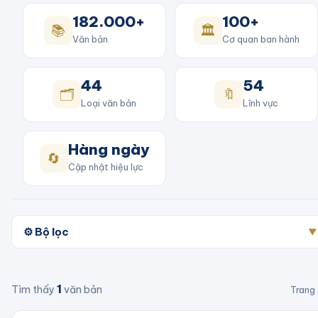
182.000+
100+
📚
🏛️
Văn bản
Cơ quan ban hành
44
54
🗂️
🔖
Loại văn bản
Lĩnh vực
Hàng ngày
🔄
Cập nhật hiệu lực
⚙️ Bộ lọc
▼
1
Tìm thấy
văn bản
Trang