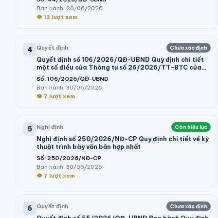
Ban hành:
20/06/2026
👁
13
lượt xem
Quyết định
Chưa xác định
4
Quyết định số 106/2026/QĐ-UBND Quy định chi tiết
một số điều của Thông tư số 26/2026/TT-BTC của
Bộ trưởng Bộ Tài chính hướng dẫn thi hành một số điều
Số:
106/2026/QĐ-UBND
của Nghị định số 73/2026/NĐ-CP ngày 10 tháng 3
Ban hành:
30/06/2026
năm 2026 của Chính phủ quy định chi tiết và hướng
👁
7
lượt xem
dẫn thi hành một số điều của Luật Ngân sách nhà nước
Nghị định
Còn hiệu lực
5
Nghị định số 250/2026/NĐ-CP Quy định chi tiết về kỹ
thuật trình bày văn bản hợp nhất
Số:
250/2026/NĐ-CP
Ban hành:
30/06/2026
👁
7
lượt xem
Quyết định
Chưa xác định
6