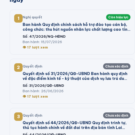
ngày
Nghị quyết
Còn hiệu lực
1
Ban hành Quy định chính sách hỗ trợ đào tạo cán bộ,
công chức; thu hút nguồn nhân lực chất lượng cao tỉnh
Vĩnh Long giai đoạn 2026 - 2030
Số:
47/2026/NQ-HĐND
Ban hành:
15/07/2026
👁
17
lượt xem
Quyết định
Chưa xác định
2
Quyết định số 31/2026/QĐ-UBND Ban hành quy định
về đặc điểm kinh tế - kỹ thuật của dịch vụ lưu trú du
lịch; dịch vụ tham quan tại khu du lịch thực hiện kê
Số:
31/2026/QĐ-UBND
khai giá trên địa bàn tỉnh Lâm Đồng
Ban hành:
26/06/2026
👁
17
lượt xem
Quyết định
Chưa xác định
3
Quyết định số 44/2026/QĐ-UBND Quy định trình tự,
thủ tục hành chính về đất đai trên địa bàn tỉnh Lai
Châu
Số:
44/2026/QĐ-UBND