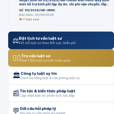
Quyết định số 55/2026/QĐ-UBND Ban hành Quy định
mức hỗ trợ kinh phí lập dự án, chi phí vận chuyển, lắp
đặt máy móc, dây chuyền thiết bị vào cụm công
Số:
55/2026/QĐ-UBND
nghiệp theo Nghị định số 32/2024/NĐ-CP của Chính
Ban hành:
25/06/2026
phủ và trình tự, thủ tục thực hiện chính sách hỗ trợ tại
👁
7
lượt xem
Nghị quyết số 05/2026/NQ-HĐND của Hội đồng nhân
dân tỉnh
⚖️
Đặt lịch tư vấn luật sư
Kết nối luật sư theo lĩnh vực, miễn phí
👨‍⚖️
Tra cứu luật sư
Hơn 1.100 luật sư trên toàn quốc
🏛️
Công ty luật uy tín
Danh bạ hãng luật & văn phòng luật sư
📰
Tin tức & kiến thức pháp luật
Cập nhật bản tin, phân tích, hỏi đáp
💬
Gửi câu hỏi pháp lý
Đội ngũ tư vấn phản hồi nhanh