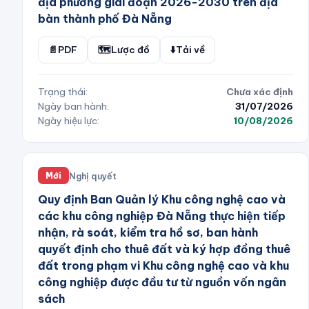
địa phương giai đoạn 2026-2030 trên địa
bàn thành phố Đà Nẵng
📄
PDF
🗺️
Lược đồ
⬇️
Tải về
Trạng thái:
Chưa xác định
Ngày ban hành:
31/07/2026
Ngày hiệu lực:
10/08/2026
Nghị quyết
Mới
Quy định Ban Quản lý Khu công nghệ cao và
các khu công nghiệp Đà Nẵng thực hiện tiếp
nhận, rà soát, kiểm tra hồ sơ, ban hành
quyết định cho thuê đất và ký hợp đồng thuê
đất trong phạm vi Khu công nghệ cao và khu
công nghiệp được đầu tư từ nguồn vốn ngân
sách