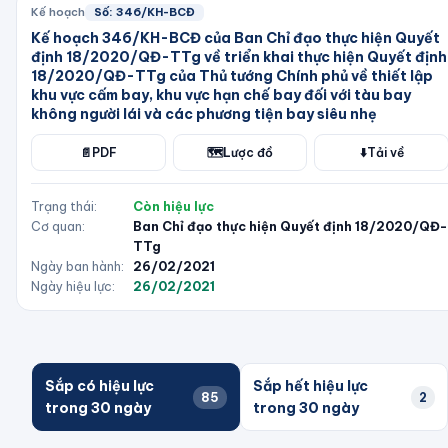
Kế hoạch
Số:
346/KH-BCĐ
Kế hoạch 346/KH-BCĐ của Ban Chỉ đạo thực hiện Quyết
định 18/2020/QĐ-TTg về triển khai thực hiện Quyết định
18/2020/QĐ-TTg của Thủ tướng Chính phủ về thiết lập
khu vực cấm bay, khu vực hạn chế bay đối với tàu bay
không người lái và các phương tiện bay siêu nhẹ
📄
PDF
🗺️
Lược đồ
⬇️
Tải về
Trạng thái:
Còn hiệu lực
Cơ quan:
Ban Chỉ đạo thực hiện Quyết định 18/2020/QĐ-
TTg
Ngày ban hành:
26/02/2021
Ngày hiệu lực:
26/02/2021
Sắp có hiệu lực
Sắp hết hiệu lực
85
2
trong 30 ngày
trong 30 ngày