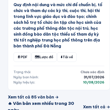
Quy định nội dung và mức chi để chuẩn bị, tổ
chức và tham dự các kỳ thi, cuộc thi, hội thi
trong lĩnh vực giáo dục và đào tạo; chính
sách hỗ trợ tổ chức ôn tập cho học sinh của
các trường phổ thông dân tộc nội trú, học
sinh đồng bào dân tộc thiểu số tham dự kỳ
thi tốt nghiệp trung học phổ thông trên địa
bàn thành phố Đà Nẵng
📄
PDF
🗺️
Lược đồ
⬇️
Tải về
Trạng thái:
Chưa xác định
Ngày ban hành:
31/07/2026
Ngày hiệu lực:
10/08/2026
Xem tất cả
85
văn bản →
🔥 Văn bản xem nhiều trong 30
Xem tất cả →