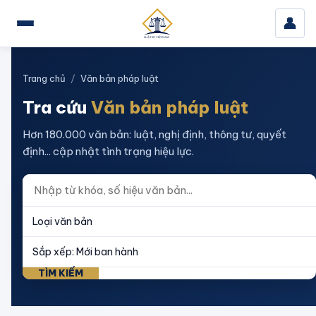
👤
Trang chủ
/
Văn bản pháp luật
Tra cứu
Văn bản pháp luật
Hơn 180.000 văn bản: luật, nghị định, thông tư, quyết
định... cập nhật tình trạng hiệu lực.
TÌM KIẾM