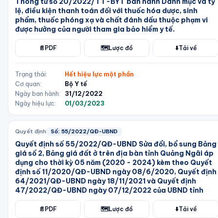
Thông tư số 20/2022/TT-BYT ban hành Danh mục và tỷ
lệ, điều kiện thanh toán đối với thuốc hóa dược, sinh
phẩm, thuốc phóng xạ và chất đánh dấu thuộc phạm vi
được hưởng của người tham gia bảo hiểm y tế.
📄
PDF
🗺️
Lược đồ
⬇️
Tải về
Trạng thái:
Hết hiệu lực một phần
Cơ quan:
Bộ Y tế
Ngày ban hành:
31/12/2022
Ngày hiệu lực:
01/03/2023
Quyết định
Số:
55/2022/QĐ-UBND
Quyết định số 55/2022/QĐ-UBND Sửa đổi, bổ sung Bảng
giá số 2, Bảng giá đất ở trên địa bàn tỉnh Quảng Ngãi áp
dụng cho thời kỳ 05 năm (2020 - 2024) kèm theo Quyết
định số 11/2020/QĐ-UBND ngày 08/6/2020, Quyết định
64/2021/QĐ-UBND ngày 18/11/2021 và Quyết định
47/2022/QĐ-UBND ngày 07/12/2022 của UBND tỉnh
📄
PDF
🗺️
Lược đồ
⬇️
Tải về