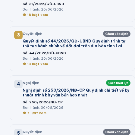
lịch; dịch vụ tham quan tại khu du lịch thực hiện kê
Số:
31/2026/QĐ-UBND
khai giá trên địa bàn tỉnh Lâm Đồng
Ban hành:
26/06/2026
👁
18
lượt xem
Quyết định
Chưa xác định
3
Quyết định số 44/2026/QĐ-UBND Quy định trình tự,
thủ tục hành chính về đất đai trên địa bàn tỉnh Lai
Châu
Số:
44/2026/QĐ-UBND
Ban hành:
20/06/2026
👁
13
lượt xem
Nghị định
Còn hiệu lực
4
Nghị định số 250/2026/NĐ-CP Quy định chi tiết về kỹ
thuật trình bày văn bản hợp nhất
Số:
250/2026/NĐ-CP
Ban hành:
30/06/2026
👁
7
lượt xem
Quyết định
Chưa xác định
5