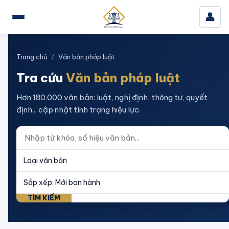
👤
Trang chủ
/
Văn bản pháp luật
Tra cứu
Văn bản pháp luật
Hơn 180.000 văn bản: luật, nghị định, thông tư, quyết
định... cập nhật tình trạng hiệu lực.
TÌM KIẾM