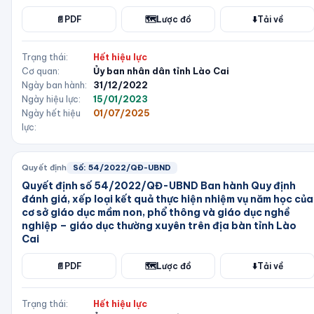
📄
PDF
🗺️
Lược đồ
⬇️
Tải về
Trạng thái:
Hết hiệu lực
Cơ quan:
Ủy ban nhân dân tỉnh Lào Cai
Ngày ban hành:
31/12/2022
Ngày hiệu lực:
15/01/2023
Ngày hết hiệu
01/07/2025
lực:
Quyết định
Số:
54/2022/QĐ-UBND
Quyết định số 54/2022/QĐ-UBND Ban hành Quy định
đánh giá, xếp loại kết quả thực hiện nhiệm vụ năm học của
cơ sở giáo dục mầm non, phổ thông và giáo dục nghề
nghiệp – giáo dục thường xuyên trên địa bàn tỉnh Lào
Cai
📄
PDF
🗺️
Lược đồ
⬇️
Tải về
Trạng thái:
Hết hiệu lực