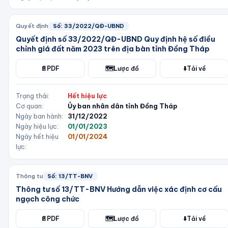
Quyết định
Số:
33/2022/QĐ-UBND
Quyết định số 33/2022/QĐ-UBND Quy định hệ số điều
chỉnh giá đất năm 2023 trên địa bàn tỉnh Đồng Tháp
📄
PDF
🗺️
Lược đồ
⬇️
Tải về
Trạng thái:
Hết hiệu lực
Cơ quan:
Ủy ban nhân dân tỉnh Đồng Tháp
Ngày ban hành:
31/12/2022
Ngày hiệu lực:
01/01/2023
Ngày hết hiệu
01/01/2024
lực:
Thông tư
Số:
13/TT-BNV
Thông tư số 13/TT-BNV Hướng dẫn việc xác định cơ cấu
ngạch công chức
📄
PDF
🗺️
Lược đồ
⬇️
Tải về