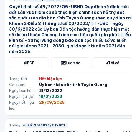
Quyết định số 49/2022/QĐ-UBND Quy định về định mức
đất sản xuât làm cơ sở thực hiện chính sách hỗ trợ đất
sản xuất trên địa bàn tỉnh Tuyên Quang theo quy định tại
Khoản 2 Điều 8 Thông tư số 02/2022/TT-UBDT ngày
30/6/2022 của Ủy ban Dân tộc hướng dẫn thực hiện một
số dự án thuộc Chương trình mục tiêu quốc gia phát triển
kinh tế - xã hội vùng đồng bào dân tộc thiểu số và miền
núi giai đoạn 2021 - 2030, giai đoạn I: từ năm 2021 đến
năm 2025
📄
PDF
🗺️
Lược đồ
⬇️
Tải về
Trạng thái:
Hết hiệu lực
Cơ quan:
Ủy ban nhân dân tỉnh Tuyên Quang
Ngày ban hành:
31/12/2022
Ngày hiệu lực:
18/01/2023
Ngày hết hiệu
29/09/2025
lực:
Thông tư
Số:
20/2022/TT-BYT