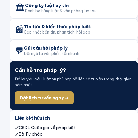
🏛️
Công ty luật uy tín
Danh bạ hãng luật & văn phòng luật sư
📰
Tin tức & kiến thức pháp luật
Cập nhật bản tin, phân tích, hỏi đáp
💬
Gửi câu hỏi pháp lý
Đội ngũ tư vấn phản hồi nhanh
Cần hỗ trợ pháp lý?
Để lại yêu cầu, luật sư phù hợp sẽ liên hệ tư vấn trong thời gian
sớm nhất.
Đặt lịch tư vấn ngay →
Liên kết hữu ích
CSDL Quốc gia về pháp luật
Bộ Tư pháp