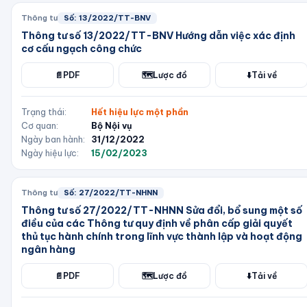
Thông tư
Số:
13/2022/TT-BNV
Thông tư số 13/2022/TT-BNV Hướng dẫn việc xác định
cơ cấu ngạch công chức
📄
PDF
🗺️
Lược đồ
⬇️
Tải về
Trạng thái:
Hết hiệu lực một phần
Cơ quan:
Bộ Nội vụ
Ngày ban hành:
31/12/2022
Ngày hiệu lực:
15/02/2023
Thông tư
Số:
27/2022/TT-NHNN
Thông tư số 27/2022/TT-NHNN Sửa đổi, bổ sung một số
điều của các Thông tư quy định về phân cấp giải quyết
thủ tục hành chính trong lĩnh vực thành lập và hoạt động
ngân hàng
📄
PDF
🗺️
Lược đồ
⬇️
Tải về