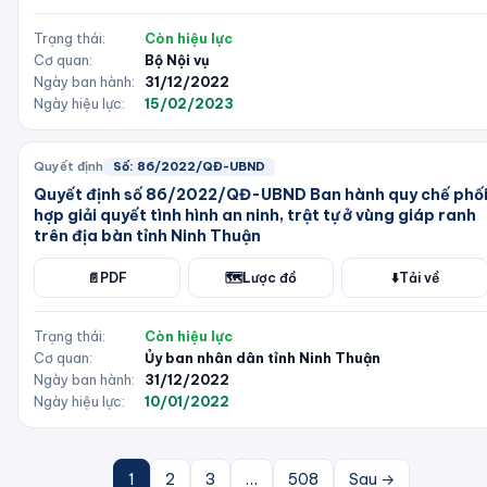
Trạng thái:
Còn hiệu lực
Cơ quan:
Bộ Nội vụ
Ngày ban hành:
31/12/2022
Ngày hiệu lực:
15/02/2023
Quyết định
Số:
86/2022/QĐ-UBND
Quyết định số 86/2022/QĐ-UBND Ban hành quy chế phố
hợp giải quyết tình hình an ninh, trật tự ở vùng giáp ranh
trên địa bàn tỉnh Ninh Thuận
📄
PDF
🗺️
Lược đồ
⬇️
Tải về
Trạng thái:
Còn hiệu lực
Cơ quan:
Ủy ban nhân dân tỉnh Ninh Thuận
Ngày ban hành:
31/12/2022
Ngày hiệu lực:
10/01/2022
1
2
3
…
508
Sau →