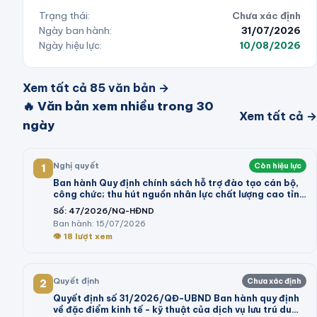
Trạng thái:
Chưa xác định
Ngày ban hành:
31/07/2026
Ngày hiệu lực:
10/08/2026
Xem tất cả
85
văn bản →
🔥 Văn bản xem nhiều trong 30
Xem tất cả →
ngày
Nghị quyết
Còn hiệu lực
1
Ban hành Quy định chính sách hỗ trợ đào tạo cán bộ,
công chức; thu hút nguồn nhân lực chất lượng cao tỉnh
Vĩnh Long giai đoạn 2026 - 2030
Số:
47/2026/NQ-HĐND
Ban hành:
15/07/2026
👁
18
lượt xem
Quyết định
Chưa xác định
2
Quyết định số 31/2026/QĐ-UBND Ban hành quy định
về đặc điểm kinh tế - kỹ thuật của dịch vụ lưu trú du