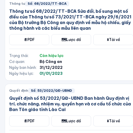
Thông tư
Số:
68/2022/TT-BCA
Thông tư số 68/2022/TT-BCA Sửa đổi, bổ sung một số
điều của Thông tư số 73/2021/TT-BCA ngày 29/6/2021
của Bộ trưởng Bộ Công an quy định về mẫu hộ chiếu, giấy
thông hành và các biểu mẫu liên quan
📄
PDF
🗺️
Lược đồ
⬇️
Tải về
Trạng thái:
Còn hiệu lực
Cơ quan:
Bộ Công an
Ngày ban hành:
31/12/2022
Ngày hiệu lực:
01/01/2023
Quyết định
Số:
53/2022/QĐ-UBND
Quyết định số 53/2022/QĐ-UBND Ban hành Quy định vị
trí, chức năng, nhiệm vụ, quyền hạn và cơ cấu tổ chức của
Ban Tôn giáo tỉnh Lào Cai
📄
PDF
🗺️
Lược đồ
⬇️
Tải về