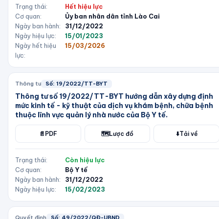
Trạng thái:
Hết hiệu lực
Cơ quan:
Ủy ban nhân dân tỉnh Lào Cai
Ngày ban hành:
31/12/2022
Ngày hiệu lực:
15/01/2023
Ngày hết hiệu
15/03/2026
lực:
Thông tư
Số:
19/2022/TT-BYT
Thông tư số 19/2022/TT-BYT hướng dẫn xây dựng định
mức kinh tế - kỹ thuật của dịch vụ khám bệnh, chữa bệnh
thuộc lĩnh vực quản lý nhà nước của Bộ Y tế.
📄
PDF
🗺️
Lược đồ
⬇️
Tải về
Trạng thái:
Còn hiệu lực
Cơ quan:
Bộ Y tế
Ngày ban hành:
31/12/2022
Ngày hiệu lực:
15/02/2023
Quyết định
Số:
49/2022/QĐ-UBND