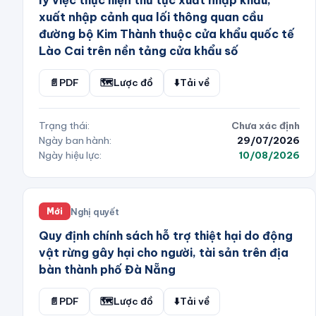
lý việc thực hiện thủ tục xuất nhập khẩu,
xuất nhập cảnh qua lối thông quan cầu
đường bộ Kim Thành thuộc cửa khẩu quốc tế
Lào Cai trên nền tảng cửa khẩu số
📄
PDF
🗺️
Lược đồ
⬇️
Tải về
Trạng thái:
Chưa xác định
Ngày ban hành:
29/07/2026
Ngày hiệu lực:
10/08/2026
Nghị quyết
Mới
Quy định chính sách hỗ trợ thiệt hại do động
vật rừng gây hại cho người, tài sản trên địa
bàn thành phố Đà Nẵng
📄
PDF
🗺️
Lược đồ
⬇️
Tải về