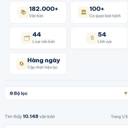
182.000+
100+
📚
🏛️
Văn bản
Cơ quan ban hành
44
54
🗂️
🔖
Loại văn bản
Lĩnh vực
Hàng ngày
🔄
Cập nhật hiệu lực
⚙️ Bộ lọc
▼
10.148
Tìm thấy
văn bản
Trang
1
/
5