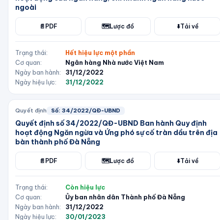
ngoài
📄
PDF
🗺️
Lược đồ
⬇️
Tải về
Trạng thái:
Hết hiệu lực một phần
Cơ quan:
Ngân hàng Nhà nước Việt Nam
Ngày ban hành:
31/12/2022
Ngày hiệu lực:
31/12/2022
Quyết định
Số:
34/2022/QĐ-UBND
Quyết định số 34/2022/QĐ-UBND Ban hành Quy định
hoạt động Ngăn ngừa và Ứng phó sự cố tràn dầu trên địa
bàn thành phố Đà Nẵng
📄
PDF
🗺️
Lược đồ
⬇️
Tải về
Trạng thái:
Còn hiệu lực
Cơ quan:
Ủy ban nhân dân Thành phố Đà Nẵng
Ngày ban hành:
31/12/2022
Ngày hiệu lực:
30/01/2023