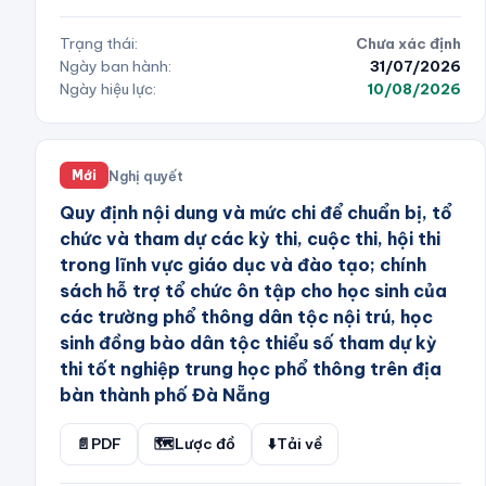
Trạng thái:
Chưa xác định
Ngày ban hành:
31/07/2026
Ngày hiệu lực:
10/08/2026
Nghị quyết
Mới
Quy định nội dung và mức chi để chuẩn bị, tổ
chức và tham dự các kỳ thi, cuộc thi, hội thi
trong lĩnh vực giáo dục và đào tạo; chính
sách hỗ trợ tổ chức ôn tập cho học sinh của
các trường phổ thông dân tộc nội trú, học
sinh đồng bào dân tộc thiểu số tham dự kỳ
thi tốt nghiệp trung học phổ thông trên địa
bàn thành phố Đà Nẵng
📄
PDF
🗺️
Lược đồ
⬇️
Tải về