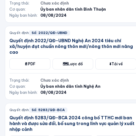
Trạng thái:
Chưa xác định
Cơ quan:
Ủy ban nhân dân tỉnh Bình Thuận
Ngày ban hành:
08/08/2024
Quyết định
Số:
2022/QĐ-UBND
Quyết định 2022/QĐ-UBND Nghệ An 2024 tiêu chí
xã/huyện đạt chuẩn nông thôn mới/nông thôn mới nâng
cao
📄
PDF
🗺️
Lược đồ
⬇️
Tải về
Trạng thái:
Chưa xác định
Cơ quan:
Ủy ban nhân dân tỉnh Nghệ An
Ngày ban hành:
08/08/2024
Quyết định
Số:
5283/QĐ-BCA
Quyết định 5283/QĐ-BCA 2024 công bố TTHC mới ban
hành và được sửa đổi, bổ sung trong lĩnh vực quản lý xuất
nhập cảnh