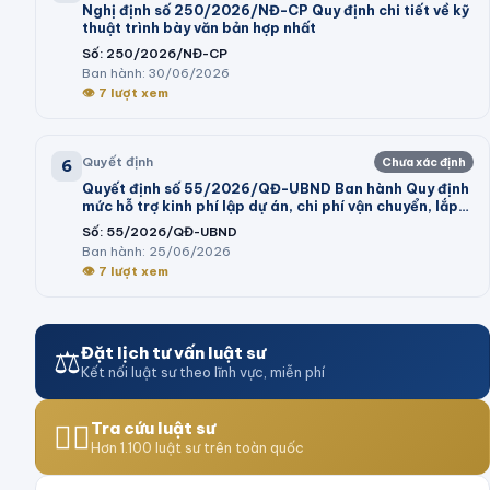
Nghị định số 250/2026/NĐ-CP Quy định chi tiết về kỹ
thuật trình bày văn bản hợp nhất
Số:
250/2026/NĐ-CP
Ban hành:
30/06/2026
👁
7
lượt xem
Quyết định
Chưa xác định
6
Quyết định số 55/2026/QĐ-UBND Ban hành Quy định
mức hỗ trợ kinh phí lập dự án, chi phí vận chuyển, lắp
đặt máy móc, dây chuyền thiết bị vào cụm công
Số:
55/2026/QĐ-UBND
nghiệp theo Nghị định số 32/2024/NĐ-CP của Chính
Ban hành:
25/06/2026
phủ và trình tự, thủ tục thực hiện chính sách hỗ trợ tại
👁
7
lượt xem
Nghị quyết số 05/2026/NQ-HĐND của Hội đồng nhân
dân tỉnh
⚖️
Đặt lịch tư vấn luật sư
Kết nối luật sư theo lĩnh vực, miễn phí
👨‍⚖️
Tra cứu luật sư
Hơn 1.100 luật sư trên toàn quốc