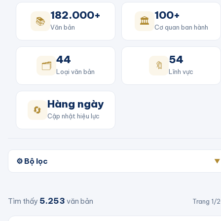
182.000+
100+
📚
🏛️
Văn bản
Cơ quan ban hành
44
54
🗂️
🔖
Loại văn bản
Lĩnh vực
Hàng ngày
🔄
Cập nhật hiệu lực
⚙️ Bộ lọc
▼
5.253
Tìm thấy
văn bản
Trang
1
/
2