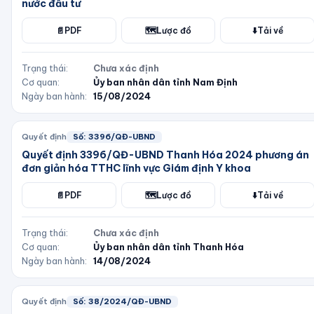
nước đầu tư
📄
PDF
🗺️
Lược đồ
⬇️
Tải về
Trạng thái:
Chưa xác định
Cơ quan:
Ủy ban nhân dân tỉnh Nam Định
Ngày ban hành:
15/08/2024
Quyết định
Số:
3396/QĐ-UBND
Quyết định 3396/QĐ-UBND Thanh Hóa 2024 phương án
đơn giản hóa TTHC lĩnh vực Giám định Y khoa
📄
PDF
🗺️
Lược đồ
⬇️
Tải về
Trạng thái:
Chưa xác định
Cơ quan:
Ủy ban nhân dân tỉnh Thanh Hóa
Ngày ban hành:
14/08/2024
Quyết định
Số:
38/2024/QĐ-UBND