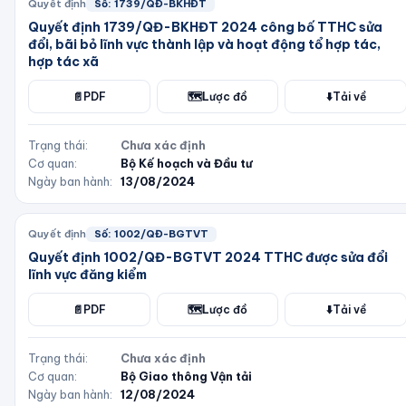
Quyết định
Số:
1739/QĐ-BKHĐT
Quyết định 1739/QĐ-BKHĐT 2024 công bố TTHC sửa
đổi, bãi bỏ lĩnh vực thành lập và hoạt động tổ hợp tác,
hợp tác xã
📄
PDF
🗺️
Lược đồ
⬇️
Tải về
Trạng thái:
Chưa xác định
Cơ quan:
Bộ Kế hoạch và Đầu tư
Ngày ban hành:
13/08/2024
Quyết định
Số:
1002/QĐ-BGTVT
Quyết định 1002/QĐ-BGTVT 2024 TTHC được sửa đổi
lĩnh vực đăng kiểm
📄
PDF
🗺️
Lược đồ
⬇️
Tải về
Trạng thái:
Chưa xác định
Cơ quan:
Bộ Giao thông Vận tải
Ngày ban hành:
12/08/2024