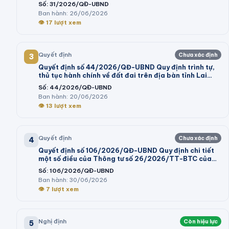
lịch; dịch vụ tham quan tại khu du lịch thực hiện kê
Số:
31/2026/QĐ-UBND
khai giá trên địa bàn tỉnh Lâm Đồng
Ban hành:
26/06/2026
👁
17
lượt xem
Quyết định
Chưa xác định
3
Quyết định số 44/2026/QĐ-UBND Quy định trình tự,
thủ tục hành chính về đất đai trên địa bàn tỉnh Lai
Châu
Số:
44/2026/QĐ-UBND
Ban hành:
20/06/2026
👁
13
lượt xem
Quyết định
Chưa xác định
4
Quyết định số 106/2026/QĐ-UBND Quy định chi tiết
một số điều của Thông tư số 26/2026/TT-BTC của
Bộ trưởng Bộ Tài chính hướng dẫn thi hành một số điều
Số:
106/2026/QĐ-UBND
của Nghị định số 73/2026/NĐ-CP ngày 10 tháng 3
Ban hành:
30/06/2026
năm 2026 của Chính phủ quy định chi tiết và hướng
👁
7
lượt xem
dẫn thi hành một số điều của Luật Ngân sách nhà nước
Nghị định
Còn hiệu lực
5