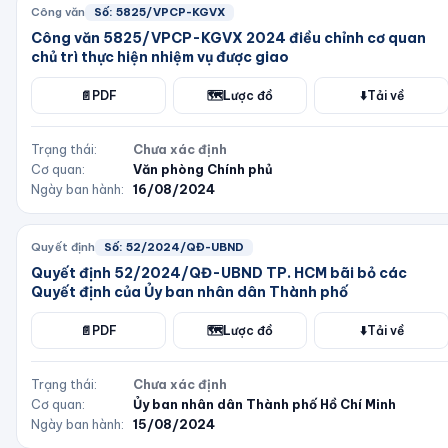
Công văn
Số:
5825/VPCP-KGVX
Công văn 5825/VPCP-KGVX 2024 điều chỉnh cơ quan
chủ trì thực hiện nhiệm vụ được giao
📄
PDF
🗺️
Lược đồ
⬇️
Tải về
Trạng thái:
Chưa xác định
Cơ quan:
Văn phòng Chính phủ
Ngày ban hành:
16/08/2024
Quyết định
Số:
52/2024/QĐ-UBND
Quyết định 52/2024/QĐ-UBND TP. HCM bãi bỏ các
Quyết định của Ủy ban nhân dân Thành phố
📄
PDF
🗺️
Lược đồ
⬇️
Tải về
Trạng thái:
Chưa xác định
Cơ quan:
Ủy ban nhân dân Thành phố Hồ Chí Minh
Ngày ban hành:
15/08/2024