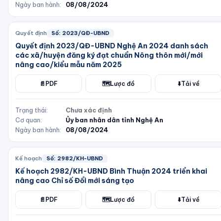
Ngày ban hành:
08/08/2024
Quyết định
Số:
2023/QĐ-UBND
Quyết định 2023/QĐ-UBND Nghệ An 2024 danh sách
các xã/huyện đăng ký đạt chuẩn Nông thôn mới/mới
nâng cao/kiểu mẫu năm 2025
📄
PDF
🗺️
Lược đồ
⬇️
Tải về
Trạng thái:
Chưa xác định
Cơ quan:
Ủy ban nhân dân tỉnh Nghệ An
Ngày ban hành:
08/08/2024
Kế hoạch
Số:
2982/KH-UBND
Kế hoạch 2982/KH-UBND Bình Thuận 2024 triển khai
nâng cao Chỉ số Đổi mới sáng tạo
📄
PDF
🗺️
Lược đồ
⬇️
Tải về