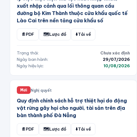
xuất nhập cảnh qua lối thông quan cầu
đường bộ Kim Thành thuộc cửa khẩu quốc tế
Lào Cai trên nền tảng cửa khẩu số
📄
PDF
🗺️
Lược đồ
⬇️
Tải về
Trạng thái:
Chưa xác định
Ngày ban hành:
29/07/2026
Ngày hiệu lực:
10/08/2026
Nghị quyết
Mới
Quy định chính sách hỗ trợ thiệt hại do động
vật rừng gây hại cho người, tài sản trên địa
bàn thành phố Đà Nẵng
📄
PDF
🗺️
Lược đồ
⬇️
Tải về