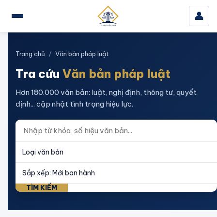
👤
Trang chủ
/
Văn bản pháp luật
Tra cứu
Văn bản pháp luật
Hơn 180.000 văn bản: luật, nghị định, thông tư, quyết
định... cập nhật tình trạng hiệu lực.
TÌM KIẾM