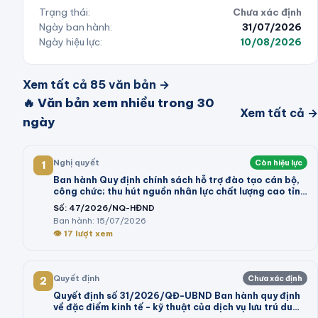
Trạng thái:
Chưa xác định
Ngày ban hành:
31/07/2026
Ngày hiệu lực:
10/08/2026
Xem tất cả
85
văn bản →
🔥 Văn bản xem nhiều trong 30
Xem tất cả →
ngày
Nghị quyết
Còn hiệu lực
1
Ban hành Quy định chính sách hỗ trợ đào tạo cán bộ,
công chức; thu hút nguồn nhân lực chất lượng cao tỉnh
Vĩnh Long giai đoạn 2026 - 2030
Số:
47/2026/NQ-HĐND
Ban hành:
15/07/2026
👁
17
lượt xem
Quyết định
Chưa xác định
2
Quyết định số 31/2026/QĐ-UBND Ban hành quy định
về đặc điểm kinh tế - kỹ thuật của dịch vụ lưu trú du