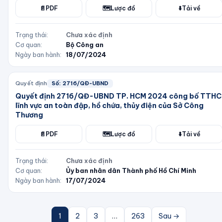
📄
PDF
🗺️
Lược đồ
⬇️
Tải về
Trạng thái:
Chưa xác định
Cơ quan:
Bộ Công an
Ngày ban hành:
18/07/2024
Quyết định
Số:
2716/QĐ-UBND
Quyết định 2716/QĐ-UBND TP. HCM 2024 công bố TTHC
lĩnh vực an toàn đập, hồ chứa, thủy điện của Sở Công
Thương
📄
PDF
🗺️
Lược đồ
⬇️
Tải về
Trạng thái:
Chưa xác định
Cơ quan:
Ủy ban nhân dân Thành phố Hồ Chí Minh
Ngày ban hành:
17/07/2024
1
2
3
…
263
Sau →