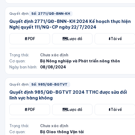
Quyết định
Số:
2771/QĐ-BNN-KH
Quyết định 2771/QĐ-BNN-KH 2024 Kế hoạch thực hiện
Nghị quyết 111/NQ-CP ngày 22/7/2024
📄
PDF
🗺️
Lược đồ
⬇️
Tải về
Trạng thái:
Chưa xác định
Cơ quan:
Bộ Nông nghiệp và Phát triển nông thôn
Ngày ban hành:
08/08/2024
Quyết định
Số:
985/QĐ-BGTVT
Quyết định 985/QĐ-BGTVT 2024 TTHC được sửa đổi
lĩnh vực hàng không
📄
PDF
🗺️
Lược đồ
⬇️
Tải về
Trạng thái:
Chưa xác định
Cơ quan:
Bộ Giao thông Vận tải