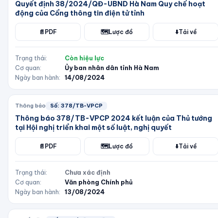
Quyết định 38/2024/QĐ-UBND Hà Nam Quy chế hoạt
động của Cổng thông tin điện tử tỉnh
📄
PDF
🗺️
Lược đồ
⬇️
Tải về
Trạng thái:
Còn hiệu lực
Cơ quan:
Ủy ban nhân dân tỉnh Hà Nam
Ngày ban hành:
14/08/2024
Thông báo
Số:
378/TB-VPCP
Thông báo 378/TB-VPCP 2024 kết luận của Thủ tướng
tại Hội nghị triển khai một số luật, nghị quyết
📄
PDF
🗺️
Lược đồ
⬇️
Tải về
Trạng thái:
Chưa xác định
Cơ quan:
Văn phòng Chính phủ
Ngày ban hành:
13/08/2024