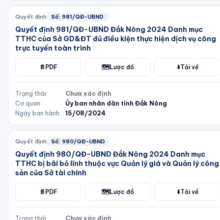
Quyết định
Số:
981/QĐ-UBND
Quyết định 981/QĐ-UBND Đắk Nông 2024 Danh mục
TTHC của Sở GD&ĐT đủ điều kiện thực hiện dịch vụ công
trực tuyến toàn trình
📄
PDF
🗺️
Lược đồ
⬇️
Tải về
Trạng thái:
Chưa xác định
Cơ quan:
Ủy ban nhân dân tỉnh Đắk Nông
Ngày ban hành:
15/08/2024
Quyết định
Số:
980/QĐ-UBND
Quyết định 980/QĐ-UBND Đắk Nông 2024 Danh mục
TTHC bị bãi bỏ lĩnh thuộc vực Quản lý giá và Quản lý công
sản của Sở tài chính
📄
PDF
🗺️
Lược đồ
⬇️
Tải về
Trạng thái:
Chưa xác định