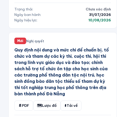
Trạng thái:
Chưa xác định
Ngày ban hành:
31/07/2026
Ngày hiệu lực:
10/08/2026
Nghị quyết
Mới
Quy định nội dung và mức chi để chuẩn bị, tổ
chức và tham dự các kỳ thi, cuộc thi, hội thi
trong lĩnh vực giáo dục và đào tạo; chính
sách hỗ trợ tổ chức ôn tập cho học sinh của
các trường phổ thông dân tộc nội trú, học
sinh đồng bào dân tộc thiểu số tham dự kỳ
thi tốt nghiệp trung học phổ thông trên địa
bàn thành phố Đà Nẵng
📄
PDF
🗺️
Lược đồ
⬇️
Tải về