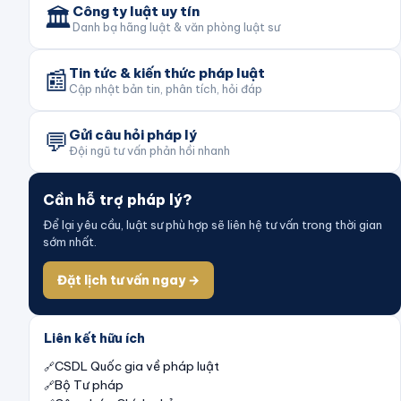
🏛️
Công ty luật uy tín
Danh bạ hãng luật & văn phòng luật sư
📰
Tin tức & kiến thức pháp luật
Cập nhật bản tin, phân tích, hỏi đáp
💬
Gửi câu hỏi pháp lý
Đội ngũ tư vấn phản hồi nhanh
Cần hỗ trợ pháp lý?
Để lại yêu cầu, luật sư phù hợp sẽ liên hệ tư vấn trong thời gian
sớm nhất.
Đặt lịch tư vấn ngay →
Liên kết hữu ích
CSDL Quốc gia về pháp luật
Bộ Tư pháp