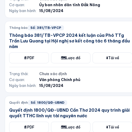
Cơ quan:
Ủy ban nhân dân tỉnh Đắk Nông
Ngày ban hành:
15/08/2024
Thông báo
Số:
381/TB-VPCP
Thông báo 381/TB-VPCP 2024 kết luận của Phó TTg
Trần Lưu Quang tại Hội nghị sơ kết công tác 6 tháng đầu
năm
📄
PDF
🗺️
Lược đồ
⬇️
Tải về
Trạng thái:
Chưa xác định
Cơ quan:
Văn phòng Chính phủ
Ngày ban hành:
15/08/2024
Quyết định
Số:
1800/QĐ-UBND
Quyết định 1800/QĐ-UBND Cần Thơ 2024 quy trình giải
quyết TTHC lĩnh vực tài nguyên nước
📄
PDF
🗺️
Lược đồ
⬇️
Tải về