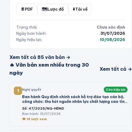
📄
PDF
🗺️
Lược đồ
⬇️
Tải về
Trạng thái:
Chưa xác định
Ngày ban hành:
31/07/2026
Ngày hiệu lực:
10/08/2026
Xem tất cả
85
văn bản →
🔥 Văn bản xem nhiều trong 30
Xem tất cả →
ngày
Nghị quyết
Còn hiệu lực
1
Ban hành Quy định chính sách hỗ trợ đào tạo cán bộ,
công chức; thu hút nguồn nhân lực chất lượng cao tỉnh
Vĩnh Long giai đoạn 2026 - 2030
Số:
47/2026/NQ-HĐND
Ban hành:
15/07/2026
👁
18
lượt xem