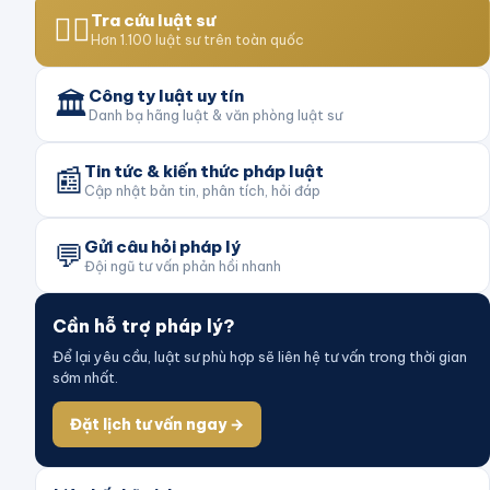
👨‍⚖️
Tra cứu luật sư
Hơn 1.100 luật sư trên toàn quốc
🏛️
Công ty luật uy tín
Danh bạ hãng luật & văn phòng luật sư
📰
Tin tức & kiến thức pháp luật
Cập nhật bản tin, phân tích, hỏi đáp
💬
Gửi câu hỏi pháp lý
Đội ngũ tư vấn phản hồi nhanh
Cần hỗ trợ pháp lý?
Để lại yêu cầu, luật sư phù hợp sẽ liên hệ tư vấn trong thời gian
sớm nhất.
Đặt lịch tư vấn ngay →