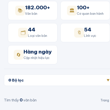
182.000+
100+
📚
🏛️
Văn bản
Cơ quan ban hành
44
54
🗂️
🔖
Loại văn bản
Lĩnh vực
Hàng ngày
🔄
Cập nhật hiệu lực
⚙️ Bộ lọc
▼
0
Tìm thấy
văn bản
Trang