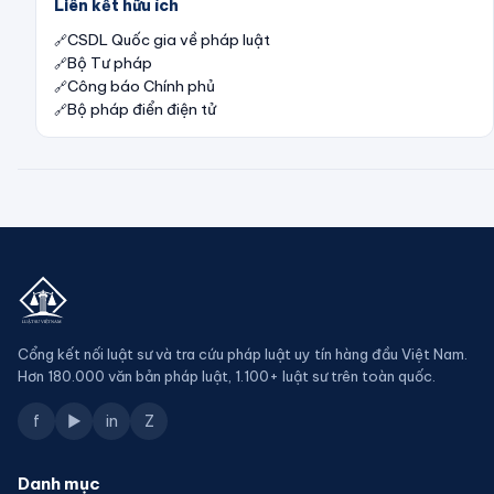
Liên kết hữu ích
CSDL Quốc gia về pháp luật
Bộ Tư pháp
Công báo Chính phủ
Bộ pháp điển điện tử
Cổng kết nối luật sư và tra cứu pháp luật uy tín hàng đầu Việt Nam.
Hơn 180.000 văn bản pháp luật, 1.100+ luật sư trên toàn quốc.
f
▶
in
Z
Danh mục