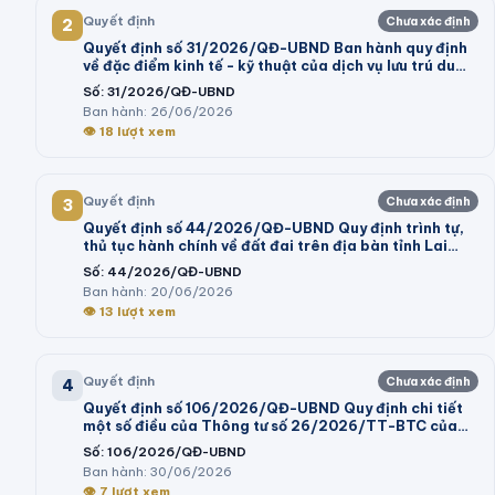
Quyết định
Chưa xác định
2
Quyết định số 31/2026/QĐ-UBND Ban hành quy định
về đặc điểm kinh tế - kỹ thuật của dịch vụ lưu trú du
lịch; dịch vụ tham quan tại khu du lịch thực hiện kê
Số:
31/2026/QĐ-UBND
khai giá trên địa bàn tỉnh Lâm Đồng
Ban hành:
26/06/2026
👁
18
lượt xem
Quyết định
Chưa xác định
3
Quyết định số 44/2026/QĐ-UBND Quy định trình tự,
thủ tục hành chính về đất đai trên địa bàn tỉnh Lai
Châu
Số:
44/2026/QĐ-UBND
Ban hành:
20/06/2026
👁
13
lượt xem
Quyết định
Chưa xác định
4
Quyết định số 106/2026/QĐ-UBND Quy định chi tiết
một số điều của Thông tư số 26/2026/TT-BTC của
Bộ trưởng Bộ Tài chính hướng dẫn thi hành một số điều
Số:
106/2026/QĐ-UBND
của Nghị định số 73/2026/NĐ-CP ngày 10 tháng 3
Ban hành:
30/06/2026
năm 2026 của Chính phủ quy định chi tiết và hướng
👁
7
lượt xem