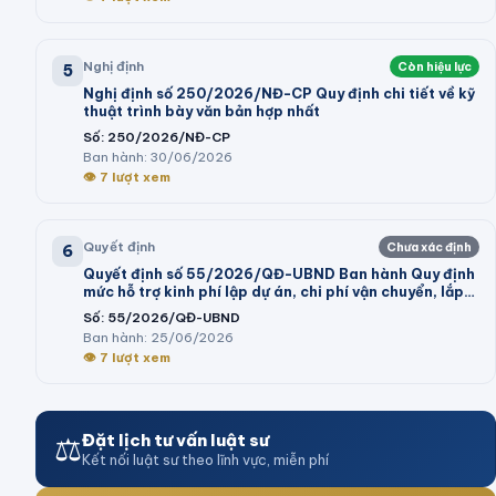
dẫn thi hành một số điều của Luật Ngân sách nhà nước
Nghị định
Còn hiệu lực
5
Nghị định số 250/2026/NĐ-CP Quy định chi tiết về kỹ
thuật trình bày văn bản hợp nhất
Số:
250/2026/NĐ-CP
Ban hành:
30/06/2026
👁
7
lượt xem
Quyết định
Chưa xác định
6
Quyết định số 55/2026/QĐ-UBND Ban hành Quy định
mức hỗ trợ kinh phí lập dự án, chi phí vận chuyển, lắp
đặt máy móc, dây chuyền thiết bị vào cụm công
Số:
55/2026/QĐ-UBND
nghiệp theo Nghị định số 32/2024/NĐ-CP của Chính
Ban hành:
25/06/2026
phủ và trình tự, thủ tục thực hiện chính sách hỗ trợ tại
👁
7
lượt xem
Nghị quyết số 05/2026/NQ-HĐND của Hội đồng nhân
dân tỉnh
⚖️
Đặt lịch tư vấn luật sư
Kết nối luật sư theo lĩnh vực, miễn phí