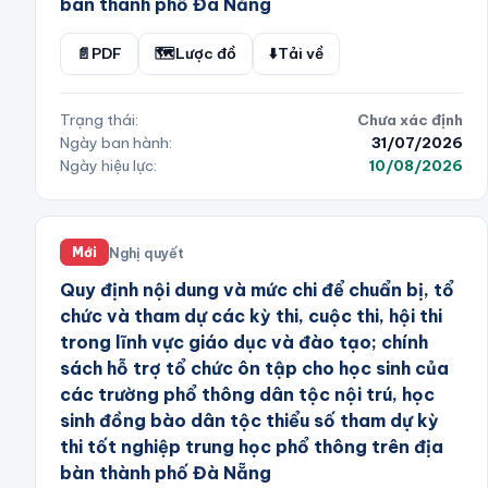
bàn thành phố Đà Nẵng
📄
PDF
🗺️
Lược đồ
⬇️
Tải về
Trạng thái:
Chưa xác định
Ngày ban hành:
31/07/2026
Ngày hiệu lực:
10/08/2026
Nghị quyết
Mới
Quy định nội dung và mức chi để chuẩn bị, tổ
chức và tham dự các kỳ thi, cuộc thi, hội thi
trong lĩnh vực giáo dục và đào tạo; chính
sách hỗ trợ tổ chức ôn tập cho học sinh của
các trường phổ thông dân tộc nội trú, học
sinh đồng bào dân tộc thiểu số tham dự kỳ
thi tốt nghiệp trung học phổ thông trên địa
bàn thành phố Đà Nẵng