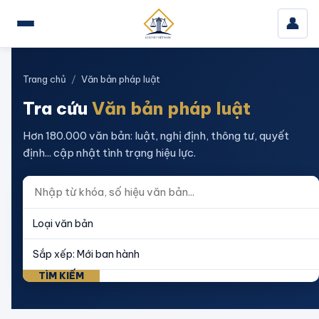
👤
Trang chủ
/
Văn bản pháp luật
Tra cứu
Văn bản pháp luật
Hơn 180.000 văn bản: luật, nghị định, thông tư, quyết
định... cập nhật tình trạng hiệu lực.
TÌM KIẾM