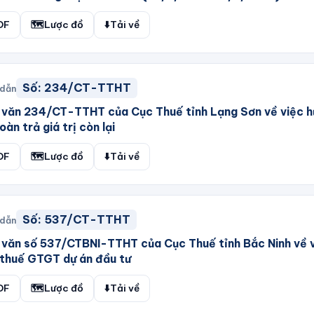
DF
🗺️
Lược đồ
⬇️
Tải về
Số:
234/CT-TTHT
 dẫn
 văn 234/CT-TTHT của Cục Thuế tỉnh Lạng Sơn về việc 
oàn trả giá trị còn lại
DF
🗺️
Lược đồ
⬇️
Tải về
Số:
537/CT-TTHT
 dẫn
văn số 537/CTBNI-TTHT của Cục Thuế tỉnh Bắc Ninh về 
thuế GTGT dự án đầu tư
DF
🗺️
Lược đồ
⬇️
Tải về