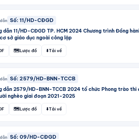
Số:
11/HD-CĐGD
 dẫn
g dẫn 11/HD-CĐGD TP. HCM 2024 Chương trình Đồng hàn
cơ sở giáo dục ngoài công lập
DF
🗺️
Lược đồ
⬇️
Tải về
Số:
2579/HD-BNN-TCCB
 dẫn
g dẫn 2579/HD-BNN-TCCB 2024 tổ chức Phong trào thi 
ười nghèo giai đoạn 2021-2025
DF
🗺️
Lược đồ
⬇️
Tải về
Số:
09/HD-CĐGD
 dẫn