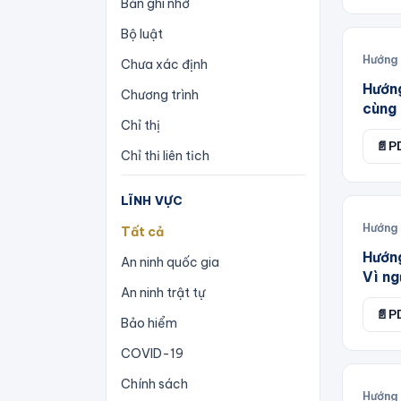
Bản ghi nhớ
Bộ luật
Hướng
Chưa xác định
Hướn
Chương trình
cùng 
Chỉ thị
📄
P
Chỉ thị liên tịch
Công văn
LĨNH VỰC
Công điện
Hướng
Tất cả
Công ước
Hướn
An ninh quốc gia
Vì ng
Hiến pháp
An ninh trật tự
Hiệp định
📄
P
Bảo hiểm
Hiệp ước
COVID-19
Hướng dẫn
Chính sách
Hướng
Kế hoạch