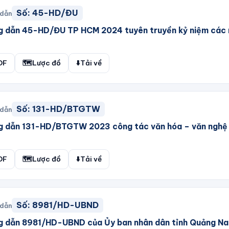
Số:
45-HD/ĐU
 dẫn
g dẫn 45-HD/ĐU TP HCM 2024 tuyên truyền kỷ niệm các
DF
🗺️
Lược đồ
⬇️
Tải về
Số:
131-HD/BTGTW
 dẫn
g dẫn 131-HD/BTGTW 2023 công tác văn hóa – văn nghệ
DF
🗺️
Lược đồ
⬇️
Tải về
Số:
8981/HD-UBND
 dẫn
g dẫn 8981/HD-UBND của Ủy ban nhân dân tỉnh Quảng N