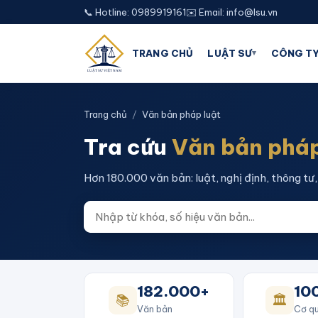
📞 Hotline: 0989919161
✉️ Email: info@lsu.vn
▾
TRANG CHỦ
LUẬT SƯ
CÔNG TY
Trang chủ
/
Văn bản pháp luật
Tra cứu
Văn bản pháp
Hơn 180.000 văn bản: luật, nghị định, thông tư, 
182.000+
10
📚
🏛️
Văn bản
Cơ qu