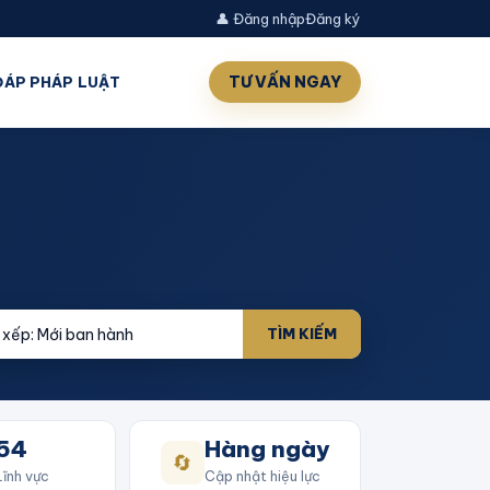
👤 Đăng nhập
Đăng ký
TƯ VẤN NGAY
 ĐÁP PHÁP LUẬT
TÌM KIẾM
54
Hàng ngày
🔄
Lĩnh vực
Cập nhật hiệu lực