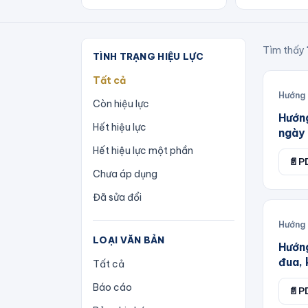
Tìm thấy
TÌNH TRẠNG HIỆU LỰC
Tất cả
Hướng
Còn hiệu lực
Hướn
Hết hiệu lực
ngày 
Hết hiệu lực một phần
📄
P
Chưa áp dụng
Đã sửa đổi
Hướng
LOẠI VĂN BẢN
Hướn
đua,
Tất cả
Báo cáo
📄
P