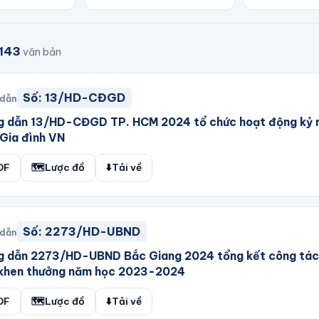
143
văn bản
Số:
13/HD-CĐGD
 dẫn
g dẫn 13/HD-CĐGD TP. HCM 2024 tổ chức hoạt động kỷ 
Gia đình VN
DF
🗺️
Lược đồ
⬇️
Tải về
Số:
2273/HD-UBND
 dẫn
g dẫn 2273/HD-UBND Bắc Giang 2024 tổng kết công tác 
 khen thưởng năm học 2023-2024
DF
🗺️
Lược đồ
⬇️
Tải về