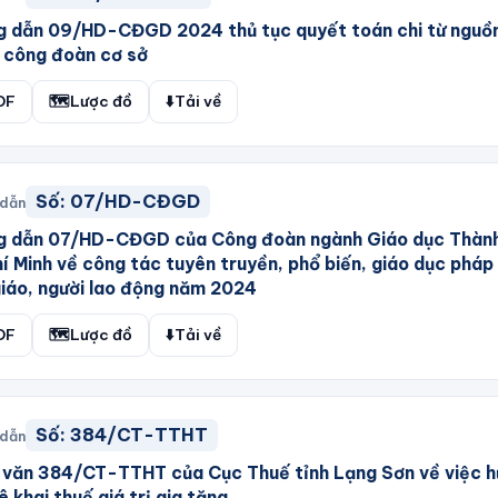
 dẫn 09/HD-CĐGD 2024 thủ tục quyết toán chi từ nguồn
 công đoàn cơ sở
DF
🗺️
Lược đồ
⬇️
Tải về
Số:
07/HD-CĐGD
 dẫn
g dẫn 07/HD-CĐGD của Công đoàn ngành Giáo dục Thàn
í Minh về công tác tuyên truyền, phổ biến, giáo dục pháp 
iáo, người lao động năm 2024
DF
🗺️
Lược đồ
⬇️
Tải về
Số:
384/CT-TTHT
 dẫn
 văn 384/CT-TTHT của Cục Thuế tỉnh Lạng Sơn về việc 
ê khai thuế giá trị gia tăng