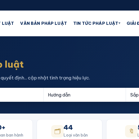
▾
 LUẬT
VĂN BẢN PHÁP LUẬT
TIN TỨC PHÁP LUẬT
GIẢI
 luật
quyết định... cập nhật tình trạng hiệu lực.
0+
44
🗂️
🔖
an ban hành
Loại văn bản