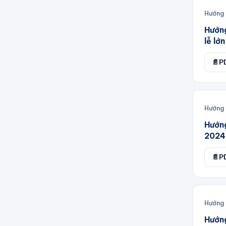
2023 Thành phố Hà Nội
Hướng
Ban Chỉ đạo thực hiện Quyết
Hướn
định 18/2020/QĐ-TTg
lễ lớn
Ban Chỉ đạo thực hiện thỏa
📄
P
thuận
Ban Chỉ đạo tổng kết Chiến
lược quốc gia phòng
Ban Chỉ đạo tổng kết Nghị
Hướng
quyết số 24-NQ/TW
Hướn
2024
Ban Chỉ đạo điều hành giá
Ban Cán sự đảng Bộ Giao
📄
P
thông Vận tải
Ban Cơ yếu Chính phủ
Ban Quản lý Dự án 2 Bộ Giao
Hướng
thông Vận tải
Hướn