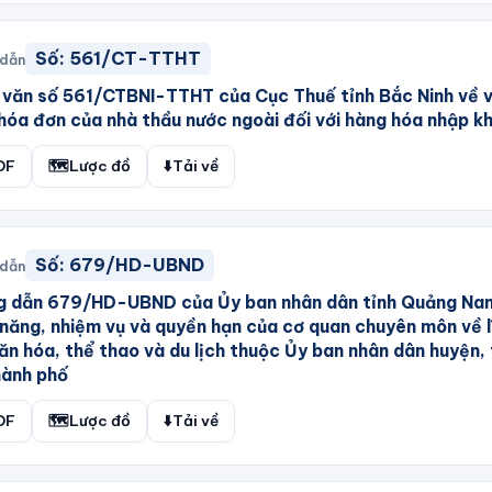
Số:
561/CT-TTHT
 dẫn
văn số 561/CTBNI-TTHT của Cục Thuế tỉnh Bắc Ninh về v
hóa đơn của nhà thầu nước ngoài đối với hàng hóa nhập k
DF
🗺️
Lược đồ
⬇️
Tải về
Số:
679/HD-UBND
 dẫn
g dẫn 679/HD-UBND của Ủy ban nhân dân tỉnh Quảng Na
năng, nhiệm vụ và quyền hạn của cơ quan chuyên môn về l
ăn hóa, thể thao và du lịch thuộc Ủy ban nhân dân huyện, 
hành phố
DF
🗺️
Lược đồ
⬇️
Tải về