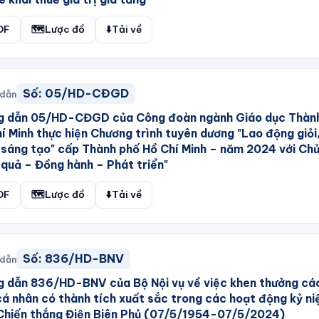
DF
🗺️
Lược đồ
⬇️
Tải về
Số:
05/HD-CĐGD
 dẫn
g dẫn 05/HD-CĐGD của Công đoàn ngành Giáo dục Thàn
í Minh thực hiện Chương trình tuyên dương "Lao động giỏi
sáng tạo" cấp Thành phố Hồ Chí Minh – năm 2024 với Ch
 quả – Đồng hành – Phát triển"
DF
🗺️
Lược đồ
⬇️
Tải về
Số:
836/HD-BNV
 dẫn
 dẫn 836/HD-BNV của Bộ Nội vụ về việc khen thưởng cá
cá nhân có thành tích xuất sắc trong các hoạt động kỷ n
Chiến thắng Điện Biên Phủ (07/5/1954-07/5/2024)