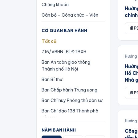
Chứng khoán
Hướng
Kết luận
chính
Cán bộ – Công chức – Viên
Luật
chức
📄
P
Lệnh
CƠ QUAN BAN HÀNH
Công nghiệp
Nghị quyết
Tất cả
Cơ cấu tổ chức
Nghị quyết liên tịch
716/VBHN-BLĐTBXH
Cổ phần-Cổ phần hoá
Hướng
Nghị định
Ban An toàn giao thông
Doanh nghiệp
Hướn
Thành phố Hà Nội
Nghị định thư
Hồ Ch
Dân sự
Ban Bí thư
Nhà g
Pháp lệnh
Giao thông
Ban Chấp hành Trung ương
📄
P
Phương án
Giao thông vận tải
Ban Chỉ huy Phòng thủ dân sự
Quy chế
Giáo dục – Đào tạo – Dạy
Ban Chỉ đạo 138 Thành phố
nghề
Quy chế phối hợp
Hà Nội
Hướng
Hàng hải
Quy định
Ban Chỉ đạo 138/CP
NĂM BAN HÀNH
Công
Hành chính
Quyết định
dẫn k