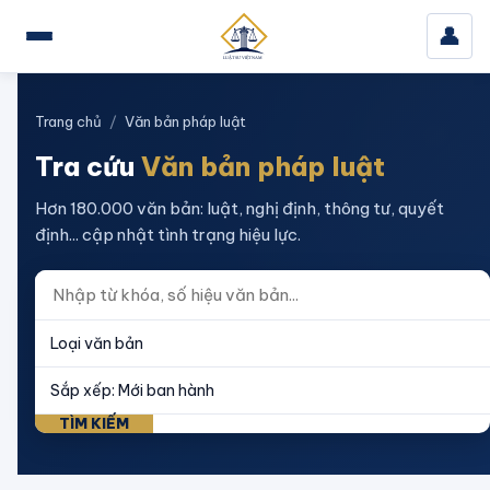
👤
Trang chủ
/
Văn bản pháp luật
Tra cứu
Văn bản pháp luật
Hơn 180.000 văn bản: luật, nghị định, thông tư, quyết
định... cập nhật tình trạng hiệu lực.
TÌM KIẾM