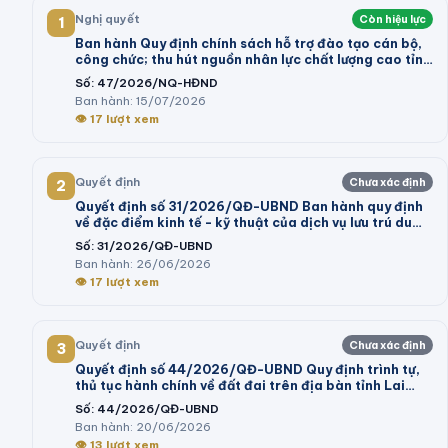
Nghị quyết
Còn hiệu lực
1
Ban hành Quy định chính sách hỗ trợ đào tạo cán bộ,
công chức; thu hút nguồn nhân lực chất lượng cao tỉnh
Vĩnh Long giai đoạn 2026 - 2030
Số:
47/2026/NQ-HĐND
Ban hành:
15/07/2026
👁
17
lượt xem
Quyết định
Chưa xác định
2
Quyết định số 31/2026/QĐ-UBND Ban hành quy định
về đặc điểm kinh tế - kỹ thuật của dịch vụ lưu trú du
lịch; dịch vụ tham quan tại khu du lịch thực hiện kê
Số:
31/2026/QĐ-UBND
khai giá trên địa bàn tỉnh Lâm Đồng
Ban hành:
26/06/2026
👁
17
lượt xem
Quyết định
Chưa xác định
3
Quyết định số 44/2026/QĐ-UBND Quy định trình tự,
thủ tục hành chính về đất đai trên địa bàn tỉnh Lai
Châu
Số:
44/2026/QĐ-UBND
Ban hành:
20/06/2026
👁
13
lượt xem