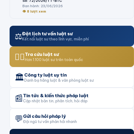
Số:
72/2026/TT-BTC
Ban hành:
23/06/2026
👁
8
lượt xem
⚖️
Đặt lịch tư vấn luật sư
Kết nối luật sư theo lĩnh vực, miễn phí
👨‍⚖️
Tra cứu luật sư
Hơn 1.100 luật sư trên toàn quốc
🏛️
Công ty luật uy tín
Danh bạ hãng luật & văn phòng luật sư
📰
Tin tức & kiến thức pháp luật
Cập nhật bản tin, phân tích, hỏi đáp
💬
Gửi câu hỏi pháp lý
Đội ngũ tư vấn phản hồi nhanh