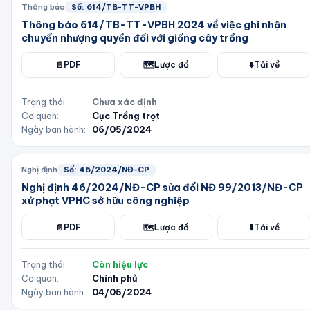
Thông báo
Số:
614/TB-TT-VPBH
Thông báo 614/TB-TT-VPBH 2024 về việc ghi nhận
chuyển nhượng quyền đối với giống cây trồng
📄
PDF
🗺️
Lược đồ
⬇️
Tải về
Trạng thái:
Chưa xác định
Cơ quan:
Cục Trồng trọt
Ngày ban hành:
06/05/2024
Nghị định
Số:
46/2024/NĐ-CP
Nghị định 46/2024/NĐ-CP sửa đổi NĐ 99/2013/NĐ-CP
xử phạt VPHC sở hữu công nghiệp
📄
PDF
🗺️
Lược đồ
⬇️
Tải về
Trạng thái:
Còn hiệu lực
Cơ quan:
Chính phủ
Ngày ban hành:
04/05/2024