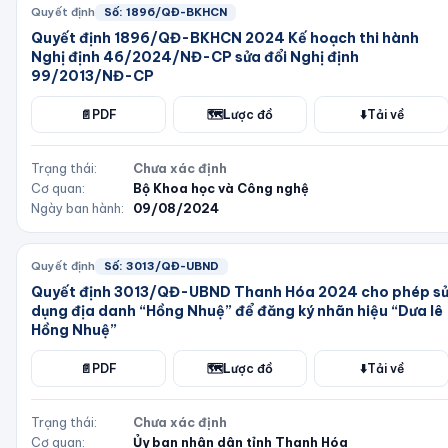
Quyết định
Số:
1896/QĐ-BKHCN
Quyết định 1896/QĐ-BKHCN 2024 Kế hoạch thi hành
Nghị định 46/2024/NĐ-CP sửa đổi Nghị định
99/2013/NĐ-CP
📄
PDF
🗺️
Lược đồ
⬇️
Tải về
Trạng thái:
Chưa xác định
Cơ quan:
Bộ Khoa học và Công nghệ
Ngày ban hành:
09/08/2024
Quyết định
Số:
3013/QĐ-UBND
Quyết định 3013/QĐ-UBND Thanh Hóa 2024 cho phép s
dụng địa danh “Hồng Nhuệ” để đăng ký nhãn hiệu “Dưa lê
Hồng Nhuệ”
📄
PDF
🗺️
Lược đồ
⬇️
Tải về
Trạng thái:
Chưa xác định
Cơ quan:
Ủy ban nhân dân tỉnh Thanh Hóa