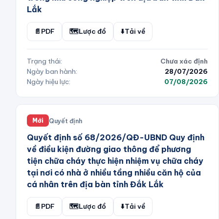
Lắk
📄
PDF
🗺️
Lược đồ
⬇️
Tải về
Trạng thái:
Chưa xác định
Ngày ban hành:
28/07/2026
Ngày hiệu lực:
07/08/2026
Quyết định
Mới
Quyết định số 68/2026/QĐ-UBND Quy định
về điều kiện đường giao thông để phương
tiện chữa cháy thực hiện nhiệm vụ chữa cháy
tại nơi có nhà ở nhiều tầng nhiều căn hộ của
cá nhân trên địa bàn tỉnh Đắk Lắk
📄
PDF
🗺️
Lược đồ
⬇️
Tải về