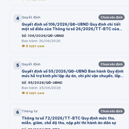
Quyết định
Chưa xác định
4
Quyết định số 106/2026/QĐ-UBND Quy định chi tiết
một số điều của Thông tư số 26/2026/TT-BTC của
Bộ trưởng Bộ Tài chính hướng dẫn thi hành một số điều
Số:
106/2026/QĐ-UBND
của Nghị định số 73/2026/NĐ-CP ngày 10 tháng 3
Ban hành:
30/06/2026
năm 2026 của Chính phủ quy định chi tiết và hướng
👁
8
lượt xem
dẫn thi hành một số điều của Luật Ngân sách nhà nước
Quyết định
Chưa xác định
5
Quyết định số 55/2026/QĐ-UBND Ban hành Quy định
mức hỗ trợ kinh phí lập dự án, chi phí vận chuyển, lắp
đặt máy móc, dây chuyền thiết bị vào cụm công
Số:
55/2026/QĐ-UBND
nghiệp theo Nghị định số 32/2024/NĐ-CP của Chính
Ban hành:
25/06/2026
phủ và trình tự, thủ tục thực hiện chính sách hỗ trợ tại
👁
8
lượt xem
Nghị quyết số 05/2026/NQ-HĐND của Hội đồng nhân
dân tỉnh
Thông tư
Chưa xác định
6
Thông tư số 72/2026/TT-BTC Quy định mức thu,
miễn, giảm, chế độ thu, nộp phí thi hành án dân sự