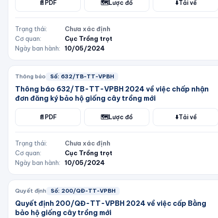
📄
PDF
🗺️
Lược đồ
⬇️
Tải về
Trạng thái:
Chưa xác định
Cơ quan:
Cục Trồng trọt
Ngày ban hành:
10/05/2024
Thông báo
Số:
632/TB-TT-VPBH
Thông báo 632/TB-TT-VPBH 2024 về việc chấp nhận
đơn đăng ký bảo hộ giống cây trồng mới
📄
PDF
🗺️
Lược đồ
⬇️
Tải về
Trạng thái:
Chưa xác định
Cơ quan:
Cục Trồng trọt
Ngày ban hành:
10/05/2024
Quyết định
Số:
200/QĐ-TT-VPBH
Quyết định 200/QĐ-TT-VPBH 2024 về việc cấp Bằng
bảo hộ giống cây trồng mới