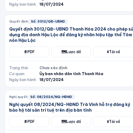
Ngày ban hành:
18/07/2024
Quyết định
Số:
3012/QĐ-UBND
Quyết định 3012/QĐ-UBND Thanh Hóa 2024 cho phép s
dụng địa danh Hậu Lộc để đăng ký nhãn hiệu tập thể Tôm
nõn Hậu Lộc
📄
PDF
🗺️
Lược đồ
⬇️
Tải về
Trạng thái:
Chưa xác định
Cơ quan:
Ủy ban nhân dân tỉnh Thanh Hóa
Ngày ban hành:
18/07/2024
Nghị quyết
Số:
08/2024/NQ-HĐND
Nghị quyết 08/2024/NQ-HĐND Trà Vinh hỗ trợ đăng ký
bảo hộ tài sản trí tuệ trên địa bàn tỉnh
📄
PDF
🗺️
Lược đồ
⬇️
Tải về