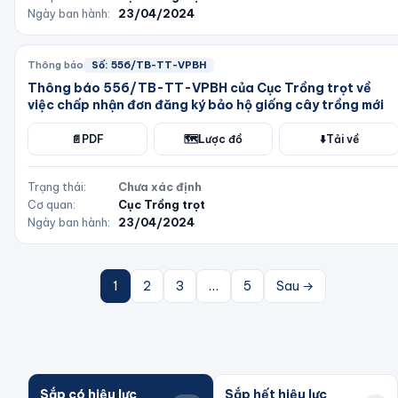
Ngày ban hành:
23/04/2024
Thông báo
Số:
556/TB-TT-VPBH
Thông báo 556/TB-TT-VPBH của Cục Trồng trọt về
việc chấp nhận đơn đăng ký bảo hộ giống cây trồng mới
📄
PDF
🗺️
Lược đồ
⬇️
Tải về
Trạng thái:
Chưa xác định
Cơ quan:
Cục Trồng trọt
Ngày ban hành:
23/04/2024
1
2
3
…
5
Sau →
Sắp có hiệu lực
Sắp hết hiệu lực