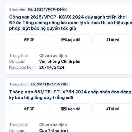
Công văn
Số:
2825/VPCP-KGVX
Công văn 2825/VPCP-KGVX 2024 đẩy mạnh triển khai
Đề án Tăng cường năng lực quản lý và thực thi có hiệu qu
pháp luật bảo hộ quyền tác giả
📄
PDF
🗺️
Lược đồ
⬇️
Tải về
Trạng thái:
Chưa xác định
Cơ quan:
Văn phòng Chính phủ
Ngày ban hành:
26/04/2024
Thông báo
Số:
551/TB-TT-VPBH
Thông báo 551/TB-TT-VPBH 2024 chấp nhận đơn đăng
ký bảo hộ giống cây trồng mới
📄
PDF
🗺️
Lược đồ
⬇️
Tải về
Trạng thái:
Chưa xác định
Cơ quan:
Cục Trồng trọt