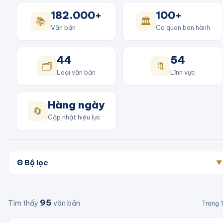
182.000+
100+
📚
🏛️
Văn bản
Cơ quan ban hành
44
54
🗂️
🔖
Loại văn bản
Lĩnh vực
Hàng ngày
🔄
Cập nhật hiệu lực
⚙️ Bộ lọc
▼
95
Tìm thấy
văn bản
Trang
1