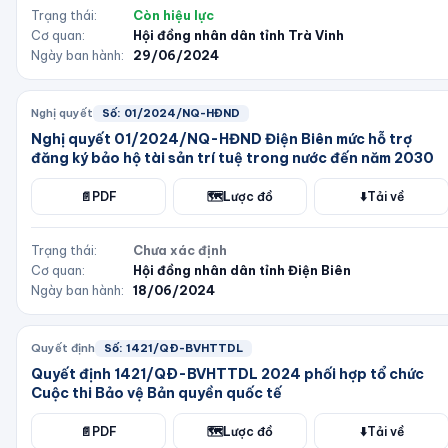
Trạng thái:
Còn hiệu lực
Cơ quan:
Hội đồng nhân dân tỉnh Trà Vinh
Ngày ban hành:
29/06/2024
Nghị quyết
Số:
01/2024/NQ-HĐND
Nghị quyết 01/2024/NQ-HĐND Điện Biên mức hỗ trợ
đăng ký bảo hộ tài sản trí tuệ trong nước đến năm 2030
📄
PDF
🗺️
Lược đồ
⬇️
Tải về
Trạng thái:
Chưa xác định
Cơ quan:
Hội đồng nhân dân tỉnh Điện Biên
Ngày ban hành:
18/06/2024
Quyết định
Số:
1421/QÐ-BVHTTDL
Quyết định 1421/QÐ-BVHTTDL 2024 phối hợp tổ chức
Cuộc thi Bảo vệ Bản quyền quốc tế
📄
PDF
🗺️
Lược đồ
⬇️
Tải về