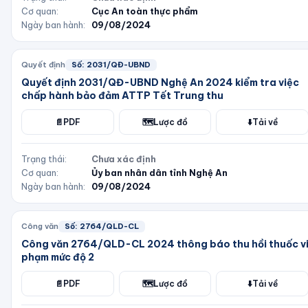
Cơ quan:
Cục An toàn thực phẩm
Ngày ban hành:
09/08/2024
Quyết định
Số:
2031/QĐ-UBND
Quyết định 2031/QĐ-UBND Nghệ An 2024 kiểm tra việc
chấp hành bảo đảm ATTP Tết Trung thu
📄
PDF
🗺️
Lược đồ
⬇️
Tải về
Trạng thái:
Chưa xác định
Cơ quan:
Ủy ban nhân dân tỉnh Nghệ An
Ngày ban hành:
09/08/2024
Công văn
Số:
2764/QLD-CL
Công văn 2764/QLD-CL 2024 thông báo thu hồi thuốc v
phạm mức độ 2
📄
PDF
🗺️
Lược đồ
⬇️
Tải về