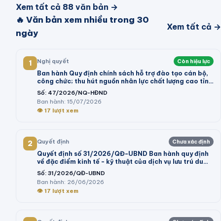
Xem tất cả
88
văn bản →
🔥 Văn bản xem nhiều trong 30
Xem tất cả →
ngày
Nghị quyết
Còn hiệu lực
1
Ban hành Quy định chính sách hỗ trợ đào tạo cán bộ,
công chức; thu hút nguồn nhân lực chất lượng cao tỉnh
Vĩnh Long giai đoạn 2026 - 2030
Số:
47/2026/NQ-HĐND
Ban hành:
15/07/2026
👁
17
lượt xem
Quyết định
Chưa xác định
2
Quyết định số 31/2026/QĐ-UBND Ban hành quy định
về đặc điểm kinh tế - kỹ thuật của dịch vụ lưu trú du
lịch; dịch vụ tham quan tại khu du lịch thực hiện kê
Số:
31/2026/QĐ-UBND
khai giá trên địa bàn tỉnh Lâm Đồng
Ban hành:
26/06/2026
👁
17
lượt xem