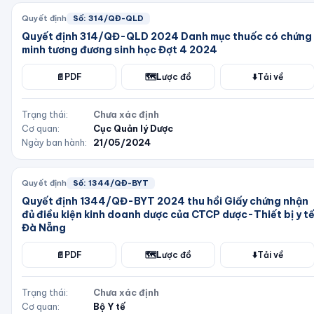
Quyết định
Số:
314/QĐ-QLD
Quyết định 314/QĐ-QLD 2024 Danh mục thuốc có chứng
minh tương đương sinh học Đợt 4 2024
📄
PDF
🗺️
Lược đồ
⬇️
Tải về
Trạng thái:
Chưa xác định
Cơ quan:
Cục Quản lý Dược
Ngày ban hành:
21/05/2024
Quyết định
Số:
1344/QĐ-BYT
Quyết định 1344/QĐ-BYT 2024 thu hồi Giấy chứng nhận
đủ điều kiện kinh doanh dược của CTCP dược-Thiết bị y t
Đà Nẵng
📄
PDF
🗺️
Lược đồ
⬇️
Tải về
Trạng thái:
Chưa xác định
Cơ quan:
Bộ Y tế