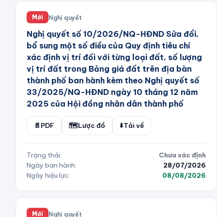
Nghị quyết
Mới
Nghị quyết số 10/2026/NQ-HĐND Sửa đổi,
bổ sung một số điều của Quy định tiêu chí
xác định vị trí đối với từng loại đất, số lượng
vị trí đất trong Bảng giá đất trên địa bàn
thành phố ban hành kèm theo Nghị quyết số
33/2025/NQ-HĐND ngày 10 tháng 12 năm
2025 của Hội đồng nhân dân thành phố
📄
PDF
🗺️
Lược đồ
⬇️
Tải về
Trạng thái:
Chưa xác định
Ngày ban hành:
28/07/2026
Ngày hiệu lực:
08/08/2026
Nghị quyết
Mới