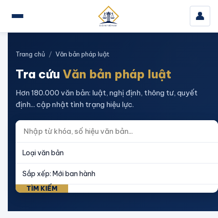
👤
Trang chủ
/
Văn bản pháp luật
Tra cứu
Văn bản pháp luật
Hơn 180.000 văn bản: luật, nghị định, thông tư, quyết
định... cập nhật tình trạng hiệu lực.
TÌM KIẾM