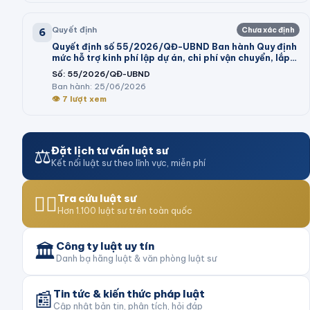
Quyết định
Chưa xác định
6
Quyết định số 55/2026/QĐ-UBND Ban hành Quy định
mức hỗ trợ kinh phí lập dự án, chi phí vận chuyển, lắp
đặt máy móc, dây chuyền thiết bị vào cụm công
Số:
55/2026/QĐ-UBND
nghiệp theo Nghị định số 32/2024/NĐ-CP của Chính
Ban hành:
25/06/2026
phủ và trình tự, thủ tục thực hiện chính sách hỗ trợ tại
👁
7
lượt xem
Nghị quyết số 05/2026/NQ-HĐND của Hội đồng nhân
dân tỉnh
⚖️
Đặt lịch tư vấn luật sư
Kết nối luật sư theo lĩnh vực, miễn phí
👨‍⚖️
Tra cứu luật sư
Hơn 1.100 luật sư trên toàn quốc
🏛️
Công ty luật uy tín
Danh bạ hãng luật & văn phòng luật sư
📰
Tin tức & kiến thức pháp luật
Cập nhật bản tin, phân tích, hỏi đáp