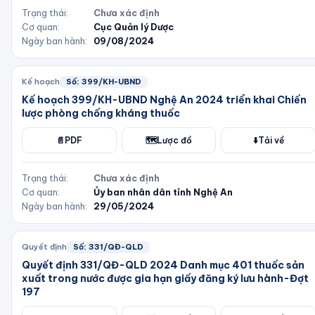
Trạng thái:
Chưa xác định
Cơ quan:
Cục Quản lý Dược
Ngày ban hành:
09/08/2024
Kế hoạch
Số:
399/KH-UBND
Kế hoạch 399/KH-UBND Nghệ An 2024 triển khai Chiến
lược phòng chống kháng thuốc
📄
PDF
🗺️
Lược đồ
⬇️
Tải về
Trạng thái:
Chưa xác định
Cơ quan:
Ủy ban nhân dân tỉnh Nghệ An
Ngày ban hành:
29/05/2024
Quyết định
Số:
331/QĐ-QLD
Quyết định 331/QĐ-QLD 2024 Danh mục 401 thuốc sản
xuất trong nước được gia hạn giấy đăng ký lưu hành-Đợt
197