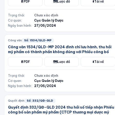
📄
PDF
🗺️
Lược đồ
⬇️
Tải về
Trạng thái:
Chưa xác định
Cơ quan:
Cục Quản lý Dược
Ngày ban hành:
27/05/2024
Công văn
Số:
1534/QLD-MP
Công văn 1534/QLD-MP 2024 đình chỉ lưu hành, thu hồi
mỹ phẩm có thành phần không đúng với Phiếu công bố
📄
PDF
🗺️
Lược đồ
⬇️
Tải về
Trạng thái:
Chưa xác định
Cơ quan:
Cục Quản lý Dược
Ngày ban hành:
27/05/2024
Quyết định
Số:
332/QĐ-QLD
Quyết định 332/QĐ-QLD 2024 thu hồi số tiếp nhận Phiếu
công bố sản phẩm mỹ phẩm (CTCP thương mại dược mỹ