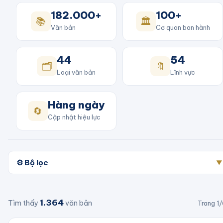
182.000+
100+
📚
🏛️
Văn bản
Cơ quan ban hành
44
54
🗂️
🔖
Loại văn bản
Lĩnh vực
Hàng ngày
🔄
Cập nhật hiệu lực
⚙️ Bộ lọc
▼
1.364
Tìm thấy
văn bản
Trang
1
/