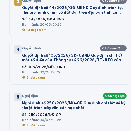
Quyết định
Chưa xác định
3
Quyết định số 44/2026/QĐ-UBND Quy định trình tự,
thủ tục hành chính về đất đai trên địa bàn tỉnh Lai
Châu
Số:
44/2026/QĐ-UBND
Ban hành:
20/06/2026
👁
13
lượt xem
Quyết định
Chưa xác định
4
Quyết định số 106/2026/QĐ-UBND Quy định chi tiết
một số điều của Thông tư số 26/2026/TT-BTC của
Bộ trưởng Bộ Tài chính hướng dẫn thi hành một số điều
Số:
106/2026/QĐ-UBND
của Nghị định số 73/2026/NĐ-CP ngày 10 tháng 3
Ban hành:
30/06/2026
năm 2026 của Chính phủ quy định chi tiết và hướng
👁
8
lượt xem
dẫn thi hành một số điều của Luật Ngân sách nhà nước
Nghị định
Còn hiệu lực
5
Nghị định số 250/2026/NĐ-CP Quy định chi tiết về kỹ
thuật trình bày văn bản hợp nhất
Số:
250/2026/NĐ-CP
Ban hành:
30/06/2026
👁
7
lượt xem