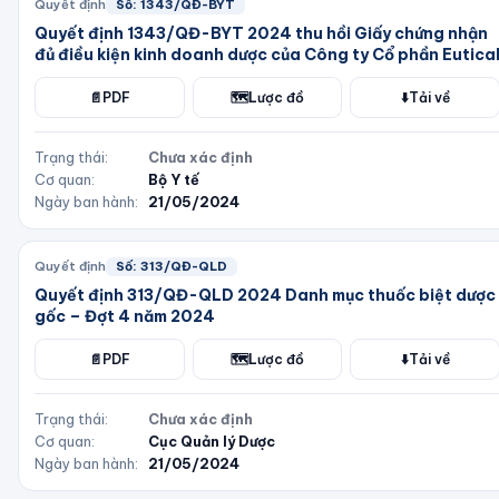
Quyết định
Số:
1343/QĐ-BYT
Quyết định 1343/QĐ-BYT 2024 thu hồi Giấy chứng nhận
đủ điều kiện kinh doanh dược của Công ty Cổ phần Eutica
📄
PDF
🗺️
Lược đồ
⬇️
Tải về
Trạng thái:
Chưa xác định
Cơ quan:
Bộ Y tế
Ngày ban hành:
21/05/2024
Quyết định
Số:
313/QĐ-QLD
Quyết định 313/QĐ-QLD 2024 Danh mục thuốc biệt dược
gốc – Đợt 4 năm 2024
📄
PDF
🗺️
Lược đồ
⬇️
Tải về
Trạng thái:
Chưa xác định
Cơ quan:
Cục Quản lý Dược
Ngày ban hành:
21/05/2024