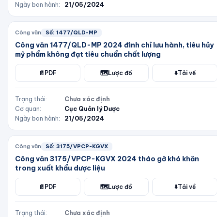
Ngày ban hành:
21/05/2024
Công văn
Số:
1477/QLD-MP
Công văn 1477/QLD-MP 2024 đình chỉ lưu hành, tiêu hủy
mỹ phẩm không đạt tiêu chuẩn chất lượng
📄
PDF
🗺️
Lược đồ
⬇️
Tải về
Trạng thái:
Chưa xác định
Cơ quan:
Cục Quản lý Dược
Ngày ban hành:
21/05/2024
Công văn
Số:
3175/VPCP-KGVX
Công văn 3175/VPCP-KGVX 2024 tháo gỡ khó khăn
trong xuất khẩu dược liệu
📄
PDF
🗺️
Lược đồ
⬇️
Tải về
Trạng thái:
Chưa xác định