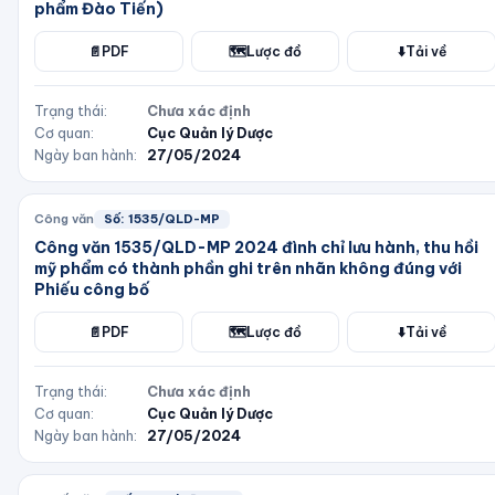
phẩm Đào Tiến)
📄
PDF
🗺️
Lược đồ
⬇️
Tải về
Trạng thái:
Chưa xác định
Cơ quan:
Cục Quản lý Dược
Ngày ban hành:
27/05/2024
Công văn
Số:
1535/QLD-MP
Công văn 1535/QLD-MP 2024 đình chỉ lưu hành, thu hồi
mỹ phẩm có thành phần ghi trên nhãn không đúng với
Phiếu công bố
📄
PDF
🗺️
Lược đồ
⬇️
Tải về
Trạng thái:
Chưa xác định
Cơ quan:
Cục Quản lý Dược
Ngày ban hành:
27/05/2024