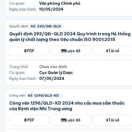
Cơ quan:
Văn phòng Chính phủ
Ngày ban hành:
10/05/2024
Quyết định
Số:
293/QĐ-QLD
Quyết định 293/QĐ-QLD 2024 Quy trình trong Hệ thống
quản lý chất lượng theo tiêu chuẩn ISO 9001:2015
📄
PDF
🗺️
Lược đồ
⬇️
Tải về
Trạng thái:
Chưa xác định
Cơ quan:
Cục Quản lý Dược
Ngày ban hành:
07/05/2024
Công văn
Số:
1296/QLD-KD
Công văn 1296/QLD-KD 2024 nhu cầu mua sắm thuốc
của Bệnh viện Nhi Trung ương
📄
PDF
🗺️
Lược đồ
⬇️
Tải về