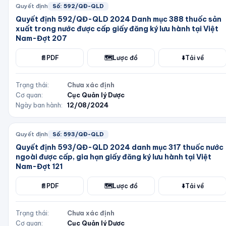
Quyết định
Số:
592/QĐ-QLD
Quyết định 592/QĐ-QLD 2024 Danh mục 388 thuốc sản
xuất trong nước được cấp giấy đăng ký lưu hành tại Việt
Nam-Đợt 207
📄
PDF
🗺️
Lược đồ
⬇️
Tải về
Trạng thái:
Chưa xác định
Cơ quan:
Cục Quản lý Dược
Ngày ban hành:
12/08/2024
Quyết định
Số:
593/QĐ-QLD
Quyết định 593/QĐ-QLD 2024 danh mục 317 thuốc nước
ngoài được cấp, gia hạn giấy đăng ký lưu hành tại Việt
Nam-Đợt 121
📄
PDF
🗺️
Lược đồ
⬇️
Tải về
Trạng thái:
Chưa xác định
Cơ quan:
Cục Quản lý Dược