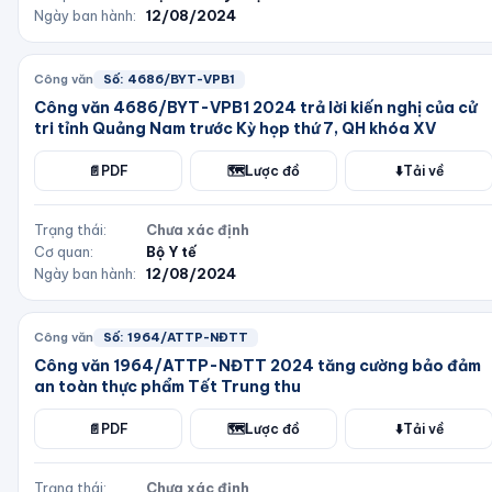
Ngày ban hành:
12/08/2024
Công văn
Số:
4686/BYT-VPB1
Công văn 4686/BYT-VPB1 2024 trả lời kiến nghị của cử
tri tỉnh Quảng Nam trước Kỳ họp thứ 7, QH khóa XV
📄
PDF
🗺️
Lược đồ
⬇️
Tải về
Trạng thái:
Chưa xác định
Cơ quan:
Bộ Y tế
Ngày ban hành:
12/08/2024
Công văn
Số:
1964/ATTP-NĐTT
Công văn 1964/ATTP-NĐTT 2024 tăng cường bảo đảm
an toàn thực phẩm Tết Trung thu
📄
PDF
🗺️
Lược đồ
⬇️
Tải về
Trạng thái:
Chưa xác định