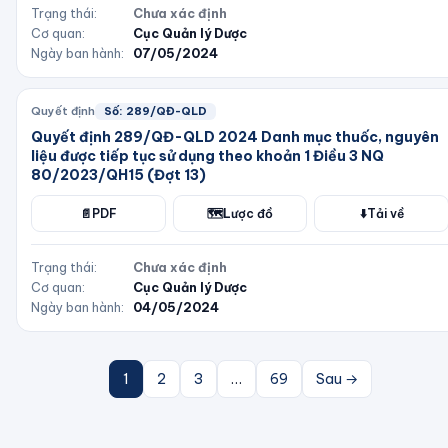
Trạng thái:
Chưa xác định
Cơ quan:
Cục Quản lý Dược
Ngày ban hành:
07/05/2024
Quyết định
Số:
289/QĐ-QLD
Quyết định 289/QĐ-QLD 2024 Danh mục thuốc, nguyên
liệu được tiếp tục sử dụng theo khoản 1 Điều 3 NQ
80/2023/QH15 (Đợt 13)
📄
PDF
🗺️
Lược đồ
⬇️
Tải về
Trạng thái:
Chưa xác định
Cơ quan:
Cục Quản lý Dược
Ngày ban hành:
04/05/2024
1
2
3
…
69
Sau →