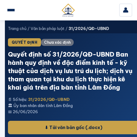
👤
Trang chủ
/
Văn bản pháp luật
/
31/2026/QĐ-UBND
QUYẾT ĐỊNH
Chưa xác định
Quyết định số 31/2026/QĐ-UBND Ban
hành quy định về đặc điểm kinh tế - kỹ
thuật của dịch vụ lưu trú du lịch; dịch vụ
tham quan tại khu du lịch thực hiện kê
khai giá trên địa bàn tỉnh Lâm Đồng
📄 Số hiệu:
31/2026/QĐ-UBND
🏛️
Ủy ban nhân dân tỉnh Lâm Đồng
📅
26/06/2026
⬇ Tải văn bản gốc
(.docx)