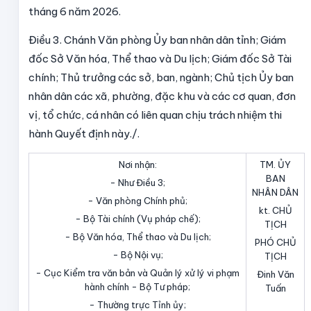
tháng 6 năm 2026.
Điều 3.
Chánh Văn phòng Ủy ban nhân dân tỉnh; Giám
đốc Sở Văn hóa, Thể thao và Du lịch; Giám đốc Sở Tài
chính; Thủ trưởng các sở, ban, ngành; Chủ tịch Ủy ban
nhân dân các xã, phường, đặc khu và các cơ quan, đơn
vị, tổ chức, cá nhân có liên quan chịu trách nhiệm thi
hành Quyết định này./.
Nơi nhận:
TM. ỦY
BAN
- Như Điều 3;
NHÂN DÂN
- Văn phòng Chính phủ;
kt. CHỦ
- Bộ Tài chính (Vụ pháp chế);
TỊCH
- Bộ Văn hóa, Thể thao và Du lịch;
PHÓ CHỦ
- Bộ Nội vụ;
TỊCH
- Cục Kiểm tra văn bản và Quản lý xử lý vi phạm
Đinh Văn
hành chính - Bộ Tư pháp;
Tuấn
- Thường trực Tỉnh ủy;