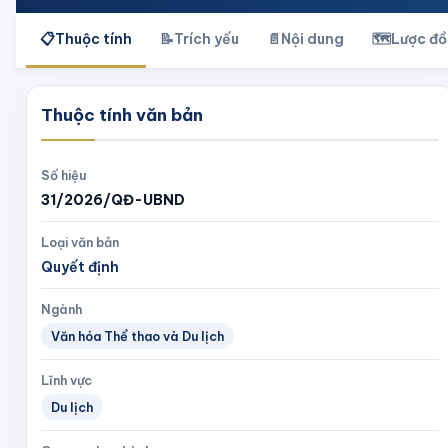
📋
Thuộc tính
📝
Trích yếu
📄
Nội dung
🗺️
Lược đồ
Thuộc tính văn bản
Số hiệu
31/2026/QĐ-UBND
Loại văn bản
Quyết định
Ngành
Văn hóa Thể thao và Du lịch
Lĩnh vực
Du lịch