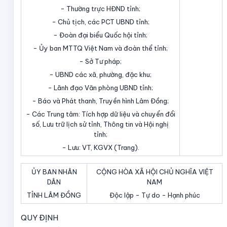
- Thường trực HĐND tỉnh;
- Chủ tịch, các PCT UBND tỉnh;
- Đoàn đại biểu Quốc hội tỉnh;
- Ủy ban MTTQ Việt Nam và đoàn thể tỉnh;
- Sở Tư pháp;
- UBND các xã, phường, đặc khu;
- Lãnh đạo Văn phòng UBND tỉnh;
- Báo và Phát thanh, Truyền hình Lâm Đồng;
- Các Trung tâm: Tích hợp dữ liệu và chuyển đổi
số, Lưu trữ lịch sử tỉnh, Thông tin và Hội nghị
tỉnh;
- Lưu: VT, KGVX (Trang).
ỦY BAN NHÂN
CỘNG HÒA XÃ HỘI CHỦ NGHĨA VIỆT
DÂN
NAM
TỈNH LÂM ĐỒNG
Độc lập - Tự do - Hạnh phúc
QUY ĐỊNH