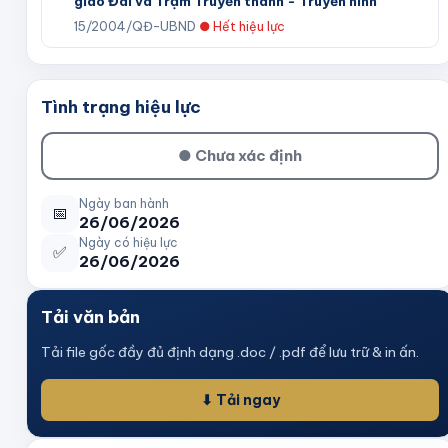
giao Đài và Trạm Truyền thanh - Truyền hình
15/2004/QĐ-UBND
●
Hết hiệu lực
Tình trạng hiệu lực
●
Chưa xác định
Ngày ban hành
📅
26/06/2026
Ngày có hiệu lực
✅
26/06/2026
Tải văn bản
Tải file gốc đầy đủ định dạng .doc / .pdf để lưu trữ & in ấn.
⬇ Tải ngay