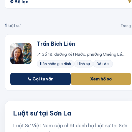
⚙️ Bộ lọc
▼
1
luật sư
Trang
Trần Bích Liên
📍
Số 18, đường Két Nước, phường Chiềng Lề,
thành phố Sơn La, tỉnh Sơn La, TP. Sơn La, Sơn
Hôn nhân gia đình
Hình sự
Đất đai
La
📞 Gọi tư vấn
Xem hồ sơ
Luật sư tại Sơn La
Luật Sư Việt Nam cập nhật danh bạ luật sư tại
Sơn