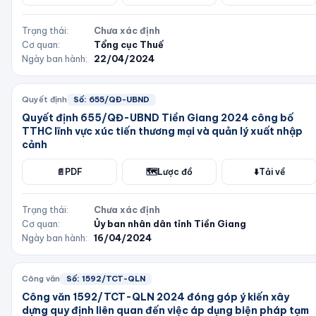
Trạng thái:
Chưa xác định
Cơ quan:
Tổng cục Thuế
Ngày ban hành:
22/04/2024
Quyết định
Số:
655/QĐ-UBND
Quyết định 655/QĐ-UBND Tiền Giang 2024 công bố
TTHC lĩnh vực xúc tiến thương mại và quản lý xuất nhập
cảnh
📄
PDF
🗺️
Lược đồ
⬇️
Tải về
Trạng thái:
Chưa xác định
Cơ quan:
Ủy ban nhân dân tỉnh Tiền Giang
Ngày ban hành:
16/04/2024
Công văn
Số:
1592/TCT-QLN
Công văn 1592/TCT-QLN 2024 đóng góp ý kiến xây
dựng quy định liên quan đến việc áp dụng biện pháp tạm