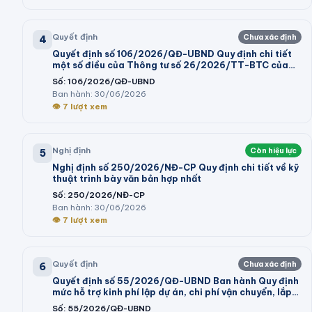
Quyết định
Chưa xác định
4
Quyết định số 106/2026/QĐ-UBND Quy định chi tiết
một số điều của Thông tư số 26/2026/TT-BTC của
Bộ trưởng Bộ Tài chính hướng dẫn thi hành một số điều
Số:
106/2026/QĐ-UBND
của Nghị định số 73/2026/NĐ-CP ngày 10 tháng 3
Ban hành:
30/06/2026
năm 2026 của Chính phủ quy định chi tiết và hướng
👁
7
lượt xem
dẫn thi hành một số điều của Luật Ngân sách nhà nước
Nghị định
Còn hiệu lực
5
Nghị định số 250/2026/NĐ-CP Quy định chi tiết về kỹ
thuật trình bày văn bản hợp nhất
Số:
250/2026/NĐ-CP
Ban hành:
30/06/2026
👁
7
lượt xem
Quyết định
Chưa xác định
6
Quyết định số 55/2026/QĐ-UBND Ban hành Quy định
mức hỗ trợ kinh phí lập dự án, chi phí vận chuyển, lắp
đặt máy móc, dây chuyền thiết bị vào cụm công
Số:
55/2026/QĐ-UBND