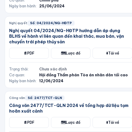
Cơ quan:
Chính phủ
Ngày ban hành:
25/06/2024
Nghị quyết
Số:
04/2024/NQ-HĐTP
Nghị quyết 04/2024/NQ-HĐTP hướng dẫn áp dụng
BLHS về hành vi liên quan đến khai thác, mua bán, vận
chuyển trái phép thủy sản
📄
PDF
🗺️
Lược đồ
⬇️
Tải về
Trạng thái:
Chưa xác định
Cơ quan:
Hội đồng Thẩm phán Tòa án nhân dân tối cao
Ngày ban hành:
12/06/2024
Công văn
Số:
2477/TCT-QLN
Công văn 2477/TCT-QLN 2024 về tổng hợp dữ liệu tạm
hoãn xuất cảnh
📄
PDF
🗺️
Lược đồ
⬇️
Tải về