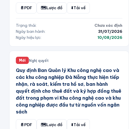
📄
PDF
🗺️
Lược đồ
⬇️
Tải về
Trạng thái:
Chưa xác định
Ngày ban hành:
31/07/2026
Ngày hiệu lực:
10/08/2026
Nghị quyết
Mới
Quy định Ban Quản lý Khu công nghệ cao và
các khu công nghiệp Đà Nẵng thực hiện tiếp
nhận, rà soát, kiểm tra hồ sơ, ban hành
quyết định cho thuê đất và ký hợp đồng thuê
đất trong phạm vi Khu công nghệ cao và khu
công nghiệp được đầu tư từ nguồn vốn ngân
sách
📄
PDF
🗺️
Lược đồ
⬇️
Tải về