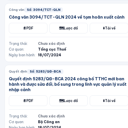
Công văn
Số:
3094/TCT-QLN
Công văn 3094/TCT-QLN 2024 về tạm hoãn xuất cảnh
📄
PDF
🗺️
Lược đồ
⬇️
Tải về
Trạng thái:
Chưa xác định
Cơ quan:
Tổng cục Thuế
Ngày ban hành:
18/07/2024
Quyết định
Số:
5283/QĐ-BCA
Quyết định 5283/QĐ-BCA 2024 công bố TTHC mới ban
hành và được sửa đổi, bổ sung trong lĩnh vực quản lý xuất
nhập cảnh
📄
PDF
🗺️
Lược đồ
⬇️
Tải về
Trạng thái:
Chưa xác định
Cơ quan:
Bộ Công an
Ngày ban hành:
18/07/2024