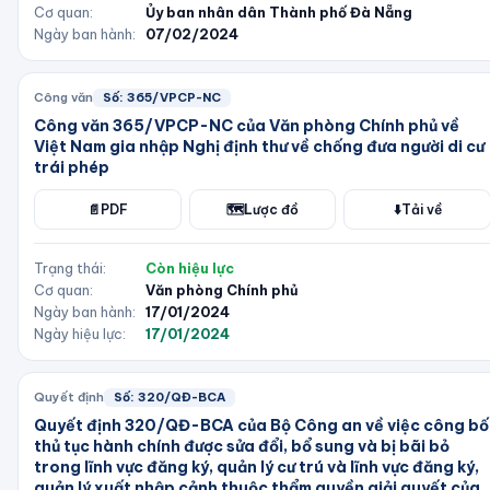
Cơ quan:
Ủy ban nhân dân Thành phố Đà Nẵng
Ngày ban hành:
07/02/2024
Công văn
Số:
365/VPCP-NC
Công văn 365/VPCP-NC của Văn phòng Chính phủ về
Việt Nam gia nhập Nghị định thư về chống đưa người di cư
trái phép
📄
PDF
🗺️
Lược đồ
⬇️
Tải về
Trạng thái:
Còn hiệu lực
Cơ quan:
Văn phòng Chính phủ
Ngày ban hành:
17/01/2024
Ngày hiệu lực:
17/01/2024
Quyết định
Số:
320/QĐ-BCA
Quyết định 320/QĐ-BCA của Bộ Công an về việc công bố
thủ tục hành chính được sửa đổi, bổ sung và bị bãi bỏ
trong lĩnh vực đăng ký, quản lý cư trú và lĩnh vực đăng ký,
quản lý xuất nhập cảnh thuộc thẩm quyền giải quyết của