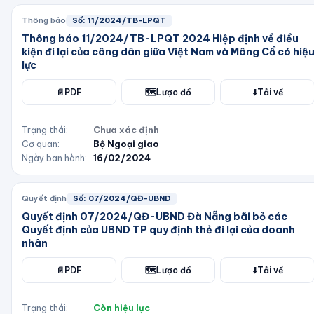
Thông báo
Số:
11/2024/TB-LPQT
Thông báo 11/2024/TB-LPQT 2024 Hiệp định về điều
kiện đi lại của công dân giữa Việt Nam và Mông Cổ có hiệ
lực
📄
PDF
🗺️
Lược đồ
⬇️
Tải về
Trạng thái:
Chưa xác định
Cơ quan:
Bộ Ngoại giao
Ngày ban hành:
16/02/2024
Quyết định
Số:
07/2024/QĐ-UBND
Quyết định 07/2024/QĐ-UBND Đà Nẵng bãi bỏ các
Quyết định của UBND TP quy định thẻ đi lại của doanh
nhân
📄
PDF
🗺️
Lược đồ
⬇️
Tải về
Trạng thái:
Còn hiệu lực