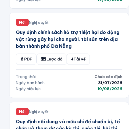
Nghị quyết
Mới
Quy định chính sách hỗ trợ thiệt hại do động
vật rừng gây hại cho người, tài sản trên địa
bàn thành phố Đà Nẵng
📄
PDF
🗺️
Lược đồ
⬇️
Tải về
Trạng thái:
Chưa xác định
Ngày ban hành:
31/07/2026
Ngày hiệu lực:
10/08/2026
Nghị quyết
Mới
Quy định nội dung và mức chi để chuẩn bị, tổ
chức và tham dự các kỳ thi, cuộc thi, hội thi