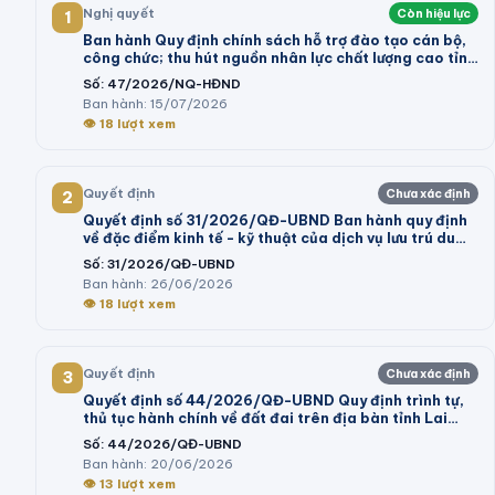
Nghị quyết
Còn hiệu lực
1
Ban hành Quy định chính sách hỗ trợ đào tạo cán bộ,
công chức; thu hút nguồn nhân lực chất lượng cao tỉnh
Vĩnh Long giai đoạn 2026 - 2030
Số:
47/2026/NQ-HĐND
Ban hành:
15/07/2026
👁
18
lượt xem
Quyết định
Chưa xác định
2
Quyết định số 31/2026/QĐ-UBND Ban hành quy định
về đặc điểm kinh tế - kỹ thuật của dịch vụ lưu trú du
lịch; dịch vụ tham quan tại khu du lịch thực hiện kê
Số:
31/2026/QĐ-UBND
khai giá trên địa bàn tỉnh Lâm Đồng
Ban hành:
26/06/2026
👁
18
lượt xem
Quyết định
Chưa xác định
3
Quyết định số 44/2026/QĐ-UBND Quy định trình tự,
thủ tục hành chính về đất đai trên địa bàn tỉnh Lai
Châu
Số:
44/2026/QĐ-UBND
Ban hành:
20/06/2026
👁
13
lượt xem