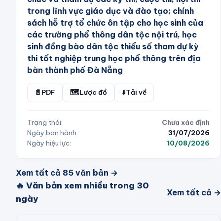
trong lĩnh vực giáo dục và đào tạo; chính
sách hỗ trợ tổ chức ôn tập cho học sinh của
các trường phổ thông dân tộc nội trú, học
sinh đồng bào dân tộc thiểu số tham dự kỳ
thi tốt nghiệp trung học phổ thông trên địa
bàn thành phố Đà Nẵng
📄
PDF
🗺️
Lược đồ
⬇️
Tải về
Trạng thái:
Chưa xác định
Ngày ban hành:
31/07/2026
Ngày hiệu lực:
10/08/2026
Xem tất cả
85
văn bản →
🔥 Văn bản xem nhiều trong 30
Xem tất cả →
ngày