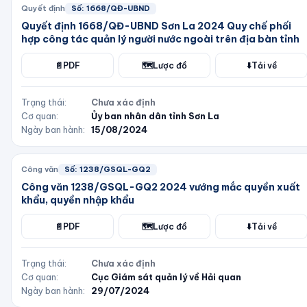
Quyết định
Số:
1668/QĐ-UBND
Quyết định 1668/QĐ-UBND Sơn La 2024 Quy chế phối
hợp công tác quản lý người nước ngoài trên địa bàn tỉnh
📄
PDF
🗺️
Lược đồ
⬇️
Tải về
Trạng thái:
Chưa xác định
Cơ quan:
Ủy ban nhân dân tỉnh Sơn La
Ngày ban hành:
15/08/2024
Công văn
Số:
1238/GSQL-GQ2
Công văn 1238/GSQL-GQ2 2024 vướng mắc quyền xuất
khẩu, quyền nhập khẩu
📄
PDF
🗺️
Lược đồ
⬇️
Tải về
Trạng thái:
Chưa xác định
Cơ quan:
Cục Giám sát quản lý về Hải quan
Ngày ban hành:
29/07/2024