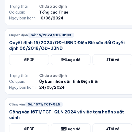
Trạng thái:
Chưa xác định
Cơ quan:
Tổng cục Thuế
Ngày ban hành:
10/06/2024
Quyết định
Số:
16/2024/QĐ-UBND
Quyết định 16/2024/QĐ-UBND Điện Biê sửa đổi Quyết
định 06/2018/QĐ-UBND
📄
PDF
🗺️
Lược đồ
⬇️
Tải về
Trạng thái:
Chưa xác định
Cơ quan:
Ủy ban nhân dân tỉnh Điện Biên
Ngày ban hành:
24/05/2024
Công văn
Số:
1671/TCT-QLN
Công văn 1671/TCT-QLN 2024 về việc tạm hoãn xuất
cảnh
📄
PDF
🗺️
Lược đồ
⬇️
Tải về