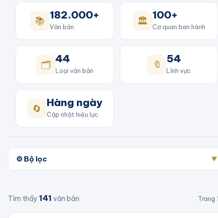
182.000+
100+
📚
🏛️
Văn bản
Cơ quan ban hành
44
54
🗂️
🔖
Loại văn bản
Lĩnh vực
Hàng ngày
🔄
Cập nhật hiệu lực
⚙️ Bộ lọc
▼
141
Tìm thấy
văn bản
Trang