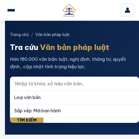
👤
Trang chủ
/
Văn bản pháp luật
Tra cứu
Văn bản pháp luật
Hơn 180.000 văn bản: luật, nghị định, thông tư, quyết
định... cập nhật tình trạng hiệu lực.
TÌM KIẾM