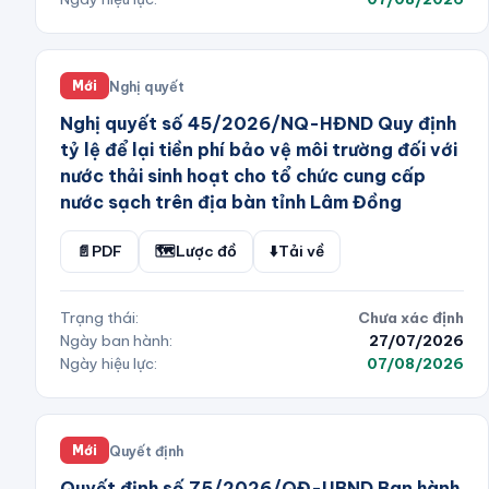
Nghị quyết
Mới
Nghị quyết số 45/2026/NQ-HĐND Quy định
tỷ lệ để lại tiền phí bảo vệ môi trường đối với
nước thải sinh hoạt cho tổ chức cung cấp
nước sạch trên địa bàn tỉnh Lâm Đồng
📄
PDF
🗺️
Lược đồ
⬇️
Tải về
Trạng thái:
Chưa xác định
Ngày ban hành:
27/07/2026
Ngày hiệu lực:
07/08/2026
Quyết định
Mới
Quyết định số 75/2026/QĐ-UBND Ban hành