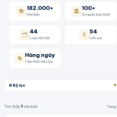
182.000+
100+
📚
🏛️
Văn bản
Cơ quan ban hành
44
54
🗂️
🔖
Loại văn bản
Lĩnh vực
Hàng ngày
🔄
Cập nhật hiệu lực
⚙️ Bộ lọc
▼
1
Tìm thấy
văn bản
Trang