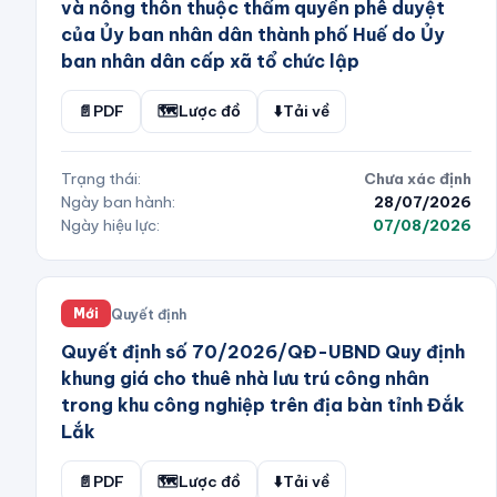
và nông thôn thuộc thẩm quyền phê duyệt
của Ủy ban nhân dân thành phố Huế do Ủy
ban nhân dân cấp xã tổ chức lập
📄
PDF
🗺️
Lược đồ
⬇️
Tải về
Trạng thái:
Chưa xác định
Ngày ban hành:
28/07/2026
Ngày hiệu lực:
07/08/2026
Quyết định
Mới
Quyết định số 70/2026/QĐ-UBND Quy định
khung giá cho thuê nhà lưu trú công nhân
trong khu công nghiệp trên địa bàn tỉnh Đắk
Lắk
📄
PDF
🗺️
Lược đồ
⬇️
Tải về