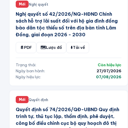
Nghị quyết
Mới
Nghị quyết số 42/2026/NQ-HĐND Chính
sách hỗ trợ lãi suất đối với hộ gia đình đồng
bào dân tộc thiểu số trên địa bàn tỉnh Lâm
Đồng, giai đoạn 2026 - 2030
📄
PDF
🗺️
Lược đồ
⬇️
Tải về
Trạng thái:
Còn hiệu lực
Ngày ban hành:
27/07/2026
Ngày hiệu lực:
07/08/2026
Quyết định
Mới
Quyết định số 74/2026/QĐ-UBND Quy định
trình tự, thủ tục lập, thẩm định, phê duyệt,
công bố điều chỉnh cục bộ quy hoạch đô thị