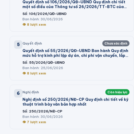
Quyết định số 106/2026/QĐ-UBND Quy định chi tiết
một số điều của Thông tư số 26/2026/TT-BTC của
Bộ trưởng Bộ Tài chính hướng dẫn thi hành một số điều
Số:
106/2026/QĐ-UBND
của Nghị định số 73/2026/NĐ-CP ngày 10 tháng 3
Ban hành:
30/06/2026
năm 2026 của Chính phủ quy định chi tiết và hướng
👁
8
lượt xem
dẫn thi hành một số điều của Luật Ngân sách nhà nước
Quyết định
Chưa xác định
5
Quyết định số 55/2026/QĐ-UBND Ban hành Quy định
mức hỗ trợ kinh phí lập dự án, chi phí vận chuyển, lắp
đặt máy móc, dây chuyền thiết bị vào cụm công
Số:
55/2026/QĐ-UBND
nghiệp theo Nghị định số 32/2024/NĐ-CP của Chính
Ban hành:
25/06/2026
phủ và trình tự, thủ tục thực hiện chính sách hỗ trợ tại
👁
8
lượt xem
Nghị quyết số 05/2026/NQ-HĐND của Hội đồng nhân
dân tỉnh
Nghị định
Còn hiệu lực
6
Nghị định số 250/2026/NĐ-CP Quy định chi tiết về kỹ
thuật trình bày văn bản hợp nhất
Số:
250/2026/NĐ-CP
Ban hành:
30/06/2026
👁
7
lượt xem