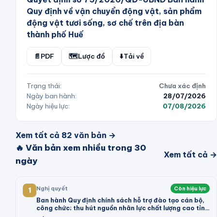
Quy định về vận chuyển động vật, sản phẩm
động vật tươi sống, sơ chế trên địa bàn
thành phố Huế
📄
PDF
🗺️
Lược đồ
⬇️
Tải về
Trạng thái:
Chưa xác định
Ngày ban hành:
28/07/2026
Ngày hiệu lực:
07/08/2026
Xem tất cả
82
văn bản →
🔥 Văn bản xem nhiều trong 30
Xem tất cả →
ngày
Nghị quyết
Còn hiệu lực
1
Ban hành Quy định chính sách hỗ trợ đào tạo cán bộ,
công chức; thu hút nguồn nhân lực chất lượng cao tỉnh
Vĩnh Long giai đoạn 2026 - 2030