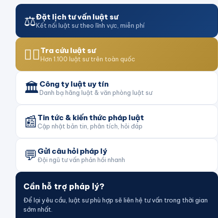
⚖️
Đặt lịch tư vấn luật sư
Kết nối luật sư theo lĩnh vực, miễn phí
👨‍⚖️
Tra cứu luật sư
Hơn 1.100 luật sư trên toàn quốc
🏛️
Công ty luật uy tín
Danh bạ hãng luật & văn phòng luật sư
📰
Tin tức & kiến thức pháp luật
Cập nhật bản tin, phân tích, hỏi đáp
💬
Gửi câu hỏi pháp lý
Đội ngũ tư vấn phản hồi nhanh
Cần hỗ trợ pháp lý?
Để lại yêu cầu, luật sư phù hợp sẽ liên hệ tư vấn trong thời gian
sớm nhất.