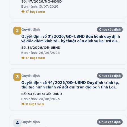
Số:
47/2026/NQ-HĐND
Ban hành:
15/07/2026
👁
17
lượt xem
Quyết định
Chưa xác định
2
Quyết định số 31/2026/QĐ-UBND Ban hành quy định
về đặc điểm kinh tế - kỹ thuật của dịch vụ lưu trú du
lịch; dịch vụ tham quan tại khu du lịch thực hiện kê
Số:
31/2026/QĐ-UBND
khai giá trên địa bàn tỉnh Lâm Đồng
Ban hành:
26/06/2026
👁
17
lượt xem
Quyết định
Chưa xác định
3
Quyết định số 44/2026/QĐ-UBND Quy định trình tự,
thủ tục hành chính về đất đai trên địa bàn tỉnh Lai
Châu
Số:
44/2026/QĐ-UBND
Ban hành:
20/06/2026
👁
11
lượt xem
Quyết định
Chưa xác định
4