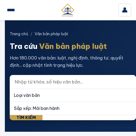
👤
Trang chủ
/
Văn bản pháp luật
Tra cứu
Văn bản pháp luật
Hơn 180.000 văn bản: luật, nghị định, thông tư, quyết
định... cập nhật tình trạng hiệu lực.
TÌM KIẾM