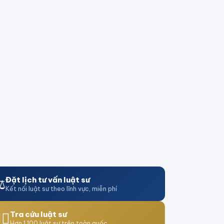
️
Đặt lịch tư vấn luật sư
Kết nối luật sư theo lĩnh vực, miễn phí
‍⚖️
Tra cứu luật sư
Hơn 1.100 luật sư trên toàn quốc