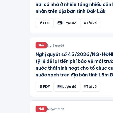
2023 Thành phố Hà Nội
nơi có nhà ở nhiều tầng nhiều căn
nhân trên địa bàn tỉnh Đắk Lắk
Ban Chỉ đạo thực hiện Quyết
định 18/2020/QĐ-TTg
📄
PDF
🗺️
Lược đồ
⬇️
Tải về
Ban Chỉ đạo thực hiện thỏa
thuận
Ban Chỉ đạo tổng kết Chiến
lược quốc gia phòng
Nghị quyết
Mới
Nghị quyết số 45/2026/NQ-HĐND
Ban Chỉ đạo tổng kết Nghị
quyết số 24-NQ/TW
tỷ lệ để lại tiền phí bảo vệ môi trư
nước thải sinh hoạt cho tổ chức c
Ban Chỉ đạo điều hành giá
nước sạch trên địa bàn tỉnh Lâm 
Ban Cán sự đảng Bộ Giao
thông Vận tải
📄
PDF
🗺️
Lược đồ
⬇️
Tải về
Ban Cơ yếu Chính phủ
Ban Quản lý Dự án 2 Bộ Giao
thông Vận tải
Quyết định
Mới