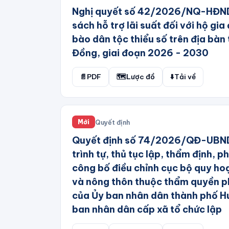
Thi đua – Khen thưởng – Kỷ
Nghị quyết số 42/2026/NQ-HĐN
Ban Chỉ đạo Trung ương các
luật
Chương trình mục tiêu quốc
sách hỗ trợ lãi suất đối với hộ gia
gia giai đoạn 2021-2025
Thuế – Phí – Lệ phí
bào dân tộc thiểu số trên địa bàn
Đồng, giai đoạn 2026 - 2030
Ban Chỉ đạo Trung ương về
Thông tin – truyền thông
cải cách chính sách tiền
Thương mại – Quảng cáo
lương
📄
PDF
🗺️
Lược đồ
⬇️
Tải về
Thực phẩm – Dược phẩm
Ban Chỉ đạo Trung ương về
phòng
Tiết kiệm – Phòng, chống
tham nhũng, lãng phí
Ban Chỉ đạo Tổng điều tra
Quyết định
Mới
kinh tế Trung ương
Tiết kiệm-Phòng
Quyết định số 74/2026/QĐ-UBND
Ban Chỉ đạo công tác gia
Tài chính – ngân hàng
trình tự, thủ tục lập, thẩm định, p
đình tỉnh Kon Tum
công bố điều chỉnh cục bộ quy hoạ
Tài nguyên – Môi trường
Ban Chỉ đạo công tác gia
và nông thôn thuộc thẩm quyền p
Tư pháp – Hộ tịch
đình tỉnh Vĩnh Long
của Ủy ban nhân dân thành phố H
Vi phạm hành chính
Ban Chỉ đạo dân số
ban nhân dân cấp xã tổ chức lập
Văn hóa – Thể thao – Du lịch
Ban Chỉ đạo liên ngành Trung