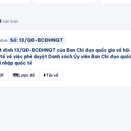
1
văn bản
Số:
13/QĐ-BCĐHNQT
định
t định 13/QĐ-BCĐHNQT của Ban Chỉ đạo quốc gia về hội
tế về việc phê duyệt Danh sách Ủy viên Ban Chỉ đạo quốc
i nhập quốc tế
DF
🗺️
Lược đồ
⬇️
Tải về