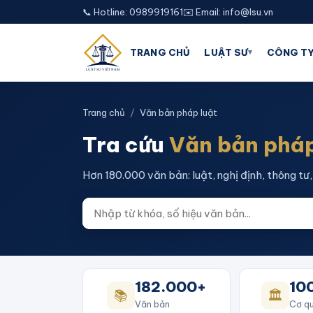
📞 Hotline: 0989919161
✉️ Email: info@lsu.vn
▾
TRANG CHỦ
LUẬT SƯ
CÔNG TY
Trang chủ
/
Văn bản pháp luật
Tra cứu
Văn bản pháp
Hơn 180.000 văn bản: luật, nghị định, thông tư, 
182.000+
10
📚
🏛️
Văn bản
Cơ qu