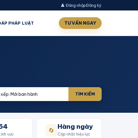
👤 Đăng nhập
Đăng ký
TƯ VẤN NGAY
 ĐÁP PHÁP LUẬT
TÌM KIẾM
54
Hàng ngày
🔄
Lĩnh vực
Cập nhật hiệu lực