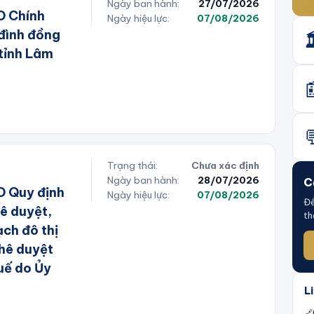
Ngày ban hành:
27/07/2026
D Chính
Ngày hiệu lực:
07/08/2026
 đình đồng

 tỉnh Lâm


Trạng thái:
Chưa xác định
Ngày ban hành:
28/07/2026
C
 Quy định
Ngày hiệu lực:
07/08/2026
Để
hê duyệt,
th
ch đô thị
hê duyệt
uế do Ủy
Li