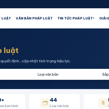
▾
 LUẬT
VĂN BẢN PHÁP LUẬT
TIN TỨC PHÁP LUẬT
GIẢI
 luật
quyết định... cập nhật tình trạng hiệu lực.
0+
44
🗂️
🔖
an ban hành
Loại văn bản