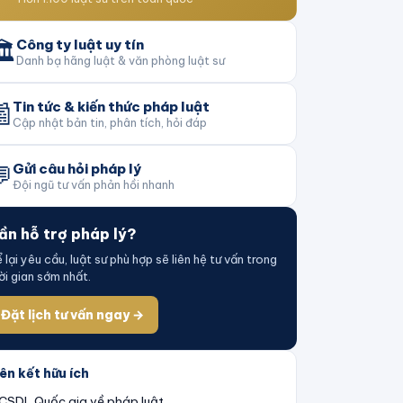
️
Công ty luật uy tín
Danh bạ hãng luật & văn phòng luật sư

Tin tức & kiến thức pháp luật
Cập nhật bản tin, phân tích, hỏi đáp

Gửi câu hỏi pháp lý
Đội ngũ tư vấn phản hồi nhanh
ần hỗ trợ pháp lý?
 lại yêu cầu, luật sư phù hợp sẽ liên hệ tư vấn trong
ời gian sớm nhất.
Đặt lịch tư vấn ngay →
ên kết hữu ích
CSDL Quốc gia về pháp luật