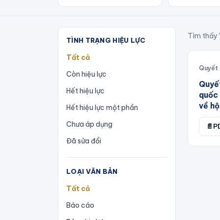
Tìm thấy
TÌNH TRẠNG HIỆU LỰC
Tất cả
Quyết 
Còn hiệu lực
Quyế
Hết hiệu lực
quốc 
về hộ
Hết hiệu lực một phần
Chưa áp dụng
📄
P
Đã sửa đổi
LOẠI VĂN BẢN
Tất cả
Báo cáo