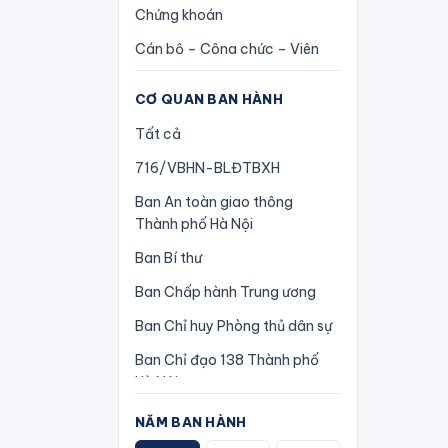
Chứng khoán
Kết luận
Cán bộ – Công chức – Viên
Luật
chức
Lệnh
CƠ QUAN BAN HÀNH
Công nghiệp
Nghị quyết
Tất cả
Cơ cấu tổ chức
Nghị quyết liên tịch
716/VBHN-BLĐTBXH
Cổ phần-Cổ phần hoá
Nghị định
Ban An toàn giao thông
Doanh nghiệp
Thành phố Hà Nội
Nghị định thư
Dân sự
Ban Bí thư
Pháp lệnh
Giao thông
Ban Chấp hành Trung ương
Phương án
Giao thông vận tải
Ban Chỉ huy Phòng thủ dân sự
Quy chế
Giáo dục – Đào tạo – Dạy
Ban Chỉ đạo 138 Thành phố
nghề
Quy chế phối hợp
Hà Nội
Hàng hải
Quy định
Ban Chỉ đạo 138/CP
NĂM BAN HÀNH
Hành chính
Quyết định