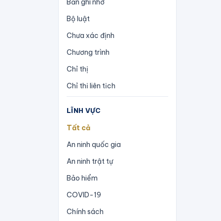
Bản ghi nhớ
Bộ luật
Chưa xác định
Chương trình
Chỉ thị
Chỉ thị liên tịch
Công văn
LĨNH VỰC
Công điện
Tất cả
Công ước
An ninh quốc gia
Hiến pháp
An ninh trật tự
Hiệp định
Bảo hiểm
Hiệp ước
COVID-19
Hướng dẫn
Chính sách
Kế hoạch