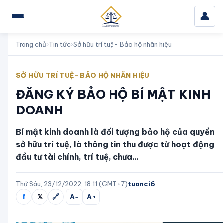
👤
Trang chủ
›
Tin tức
›
Sở hữu trí tuệ- Bảo hộ nhãn hiệu
SỞ HỮU TRÍ TUỆ- BẢO HỘ NHÃN HIỆU
ĐĂNG KÝ BẢO HỘ BÍ MẬT KINH
DOANH
Bí mật kinh doanh là đối tượng bảo hộ của quyền
sở hữu trí tuệ, là thông tin thu được từ hoạt động
đầu tư tài chính, trí tuệ, chưa...
Thứ Sáu, 23/12/2022, 18:11 (GMT+7)
tuanci6
f
𝕏
🔗
A−
A+