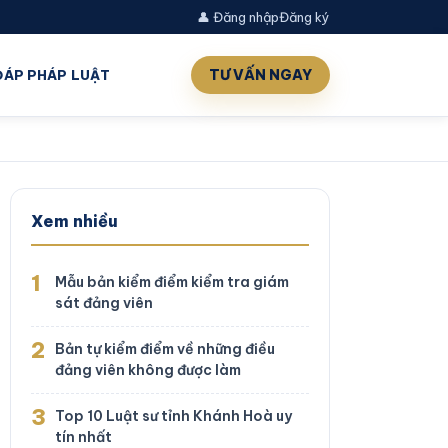
👤 Đăng nhập
Đăng ký
TƯ VẤN NGAY
 ĐÁP PHÁP LUẬT
Xem nhiều
1
Mẫu bản kiểm điểm kiểm tra giám
sát đảng viên
2
Bản tự kiểm điểm về những điều
đảng viên không được làm
3
Top 10 Luật sư tỉnh Khánh Hoà uy
tín nhất