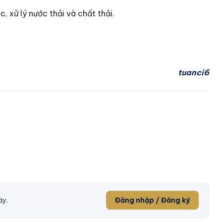
, xử lý nước thải và chất thải.
tuanci6
ày.
Đăng nhập / Đăng ký