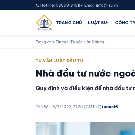
📞 Hotline: 0989919161
✉️ Email: info@lsu.vn
▾
TRANG CHỦ
LUẬT SƯ
CÔNG TY
Trang chủ
›
Tin tức
›
Tư vấn luật Đầu tư
TƯ VẤN LUẬT ĐẦU TƯ
Nhà đầu tư nước ngoà
Quy định và điều kiện để nhà đầu tư 
Thứ Sáu, 3/6/2022, 21:25 (GMT+7)
tuanci6