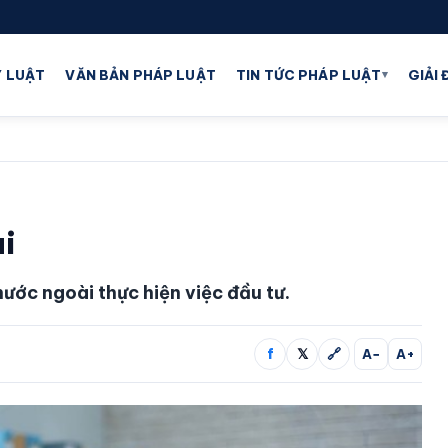
▾
 LUẬT
VĂN BẢN PHÁP LUẬT
TIN TỨC PHÁP LUẬT
GIẢI
i
nước ngoài thực hiện việc đầu tư.
f
𝕏
🔗
A−
A+