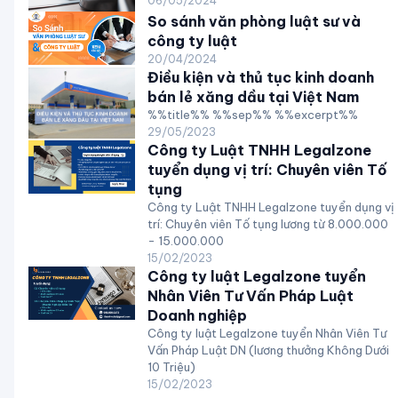
06/05/2024
So sánh văn phòng luật sư và
công ty luật
20/04/2024
Điều kiện và thủ tục kinh doanh
bán lẻ xăng dầu tại Việt Nam
%%title%% %%sep%% %%excerpt%%
29/05/2023
Công ty Luật TNHH Legalzone
tuyển dụng vị trí: Chuyên viên Tố
tụng
Công ty Luật TNHH Legalzone tuyển dụng vị
trí: Chuyên viên Tố tụng lương từ 8.000.000
- 15.000.000
15/02/2023
Công ty luật Legalzone tuyển
Nhân Viên Tư Vấn Pháp Luật
Doanh nghiệp
Công ty luật Legalzone tuyển Nhân Viên Tư
Vấn Pháp Luật DN (lương thưởng Không Dưới
10 Triệu)
15/02/2023