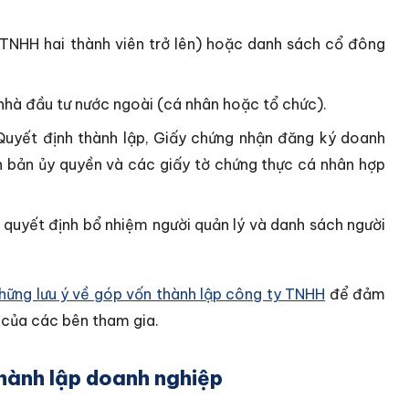
 TNHH hai thành viên trở lên) hoặc danh sách cổ đông
 nhà đầu tư nước ngoài (cá nhân hoặc tổ chức).
 Quyết định thành lập, Giấy chứng nhận đăng ký doanh
ăn bản ủy quyền và các giấy tờ chứng thực cá nhân hợp
 quyết định bổ nhiệm người quản lý và danh sách người
hững lưu ý về góp vốn thành lập công ty TNHH
để đảm
i của các bên tham gia.
thành lập doanh nghiệp