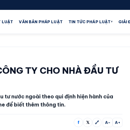
▾
 LUẬT
VĂN BẢN PHÁP LUẬT
TIN TỨC PHÁP LUẬT
GIẢI
CÔNG TY CHO NHÀ ĐẦU TƯ
u tư nước ngoài theo qui định hiện hành của
e để biết thêm thông tin.
f
𝕏
🔗
A−
A+