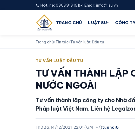
📞 Hotline: 0989919161
✉️ Email: info@lsu.vn
▾
TRANG CHỦ
LUẬT SƯ
CÔNG TY
Trang chủ
›
Tin tức
›
Tư vấn luật Đầu tư
TƯ VẤN LUẬT ĐẦU TƯ
TƯ VẤN THÀNH LẬP 
NƯỚC NGOÀI
Tư vấn thành lập công ty cho Nhà đầ
Pháp luật Việt Nam. Liên hệ Legalzon
Thứ Ba, 14/12/2021, 22:01 (GMT+7)
tuanci6