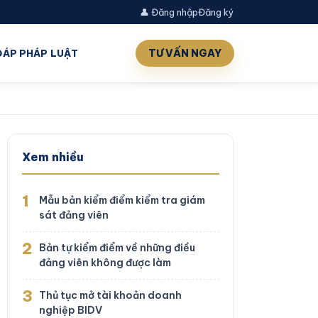
👤 Đăng nhập
Đăng ký
TƯ VẤN NGAY
 ĐÁP PHÁP LUẬT
Xem nhiều
1
Mẫu bản kiểm điểm kiểm tra giám
sát đảng viên
2
Bản tự kiểm điểm về những điều
đảng viên không được làm
3
Thủ tục mở tài khoản doanh
nghiệp BIDV