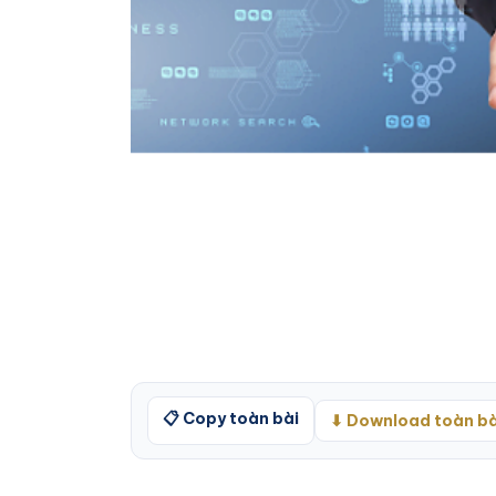
📋 Copy toàn bài
⬇ Download toàn bà