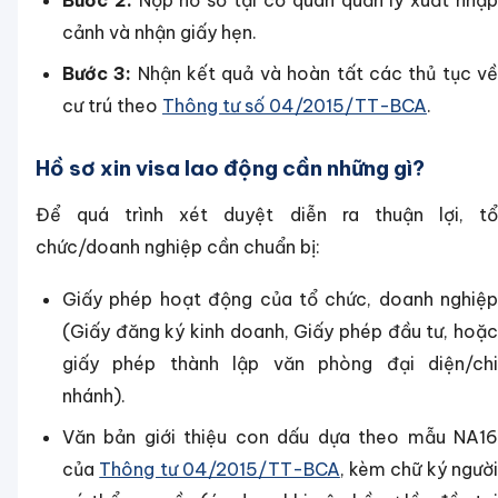
Bước 2:
Nộp hồ sơ tại cơ quan quản lý xuất nhậ
cảnh và nhận giấy hẹn.
Bước 3:
Nhận kết quả và hoàn tất các thủ tục v
cư trú theo
Thông tư số 04/2015/TT-BCA
.
Hồ sơ xin visa lao động cần những gì?
Để quá trình xét duyệt diễn ra thuận lợi, tổ
chức/doanh nghiệp cần chuẩn bị:
Giấy phép hoạt động của tổ chức, doanh nghiệp
(Giấy đăng ký kinh doanh, Giấy phép đầu tư, hoặc
giấy phép thành lập văn phòng đại diện/chi
nhánh).
Văn bản giới thiệu con dấu dựa theo mẫu NA16
của
Thông tư 04/2015/TT-BCA
, kèm chữ ký ngườ