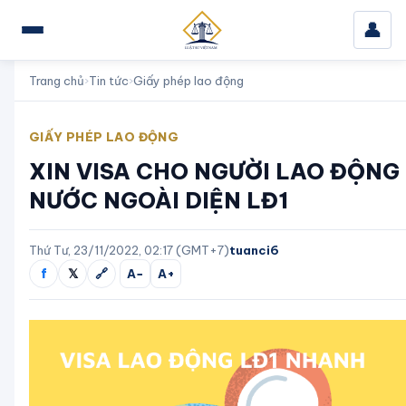
👤
Trang chủ
›
Tin tức
›
Giấy phép lao động
GIẤY PHÉP LAO ĐỘNG
XIN VISA CHO NGƯỜI LAO ĐỘNG
NƯỚC NGOÀI DIỆN LĐ1
Thứ Tư, 23/11/2022, 02:17 (GMT+7)
tuanci6
f
𝕏
🔗
A−
A+