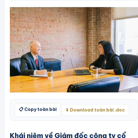
📋 Copy toàn bài
⬇ Download toàn bài .doc
Khái niệm về Giám đốc công ty cổ