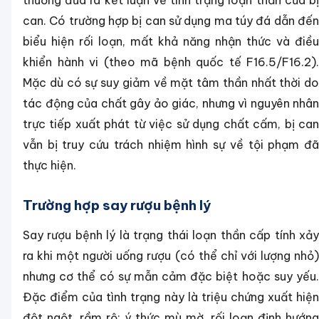
thường đưa ra kết luận về tình trạng loạn thần của bị
can. Có trường hợp bị can sử dụng ma túy đá dẫn đến
biểu hiện rối loạn, mất khả năng nhận thức và điều
khiển hành vi (theo mã bệnh quốc tế F16.5/F16.2).
Mặc dù có sự suy giảm về mặt tâm thần nhất thời do
tác động của chất gây ảo giác, nhưng vì nguyên nhân
trực tiếp xuất phát từ việc sử dụng chất cấm, bị can
vẫn bị truy cứu trách nhiệm hình sự về tội phạm đã
thực hiện.
Trường hợp say rượu bệnh lý
Say rượu bệnh lý là trạng thái loạn thần cấp tính xảy
ra khi một người uống rượu (có thể chỉ với lượng nhỏ)
nhưng cơ thể có sự mẫn cảm đặc biệt hoặc suy yếu.
Đặc điểm của tình trạng này là triệu chứng xuất hiện
đột ngột, rầm rộ: ý thức mù mờ, rối loạn định hướng