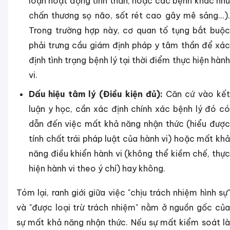
loạn hoạt động tinh thần, hoặc các bệnh khác như
chấn thương sọ não, sốt rét cao gây mê sảng...).
Trong trường hợp này, cơ quan tố tụng bắt buộc
phải trưng cầu giám định pháp y tâm thần để xác
định tình trạng bệnh lý tại thời điểm thực hiện hành
vi.
Dấu hiệu tâm lý (Điều kiện đủ):
Căn cứ vào kế
luận y học, cần xác định chính xác bệnh lý đó có
dẫn đến việc mất khả năng nhận thức (hiểu được
tính chất trái pháp luật của hành vi) hoặc mất khả
năng điều khiển hành vi (không thể kiềm chế, thực
hiện hành vi theo ý chí) hay không.
Tóm lại, ranh giới giữa việc "chịu trách nhiệm hình sự"
và "được loại trừ trách nhiệm" nằm ở nguồn gốc của
sự mất khả năng nhận thức. Nếu sự mất kiểm soát là