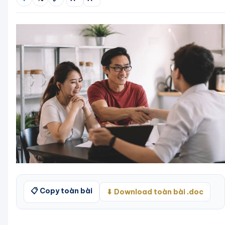
📋 Copy toàn bài
⬇ Download toàn bài .doc