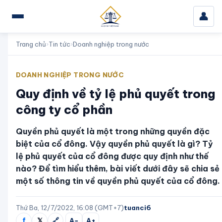
👤
Trang chủ
›
Tin tức
›
Doanh nghiệp trong nước
DOANH NGHIỆP TRONG NƯỚC
Quy định về tỷ lệ phủ quyết trong
công ty cổ phần
Quyền phủ quyết là một trong những quyền đặc
biệt của cổ đông. Vậy quyền phủ quyết là gì? Tỷ
lệ phủ quyết của cổ đông được quy định như thế
nào? Để tìm hiểu thêm, bài viết dưới đây sẽ chia sẻ
một số thông tin về quyền phủ quyết của cổ đông.
Thứ Ba, 12/7/2022, 16:08 (GMT+7)
tuanci6
f
𝕏
🔗
A−
A+