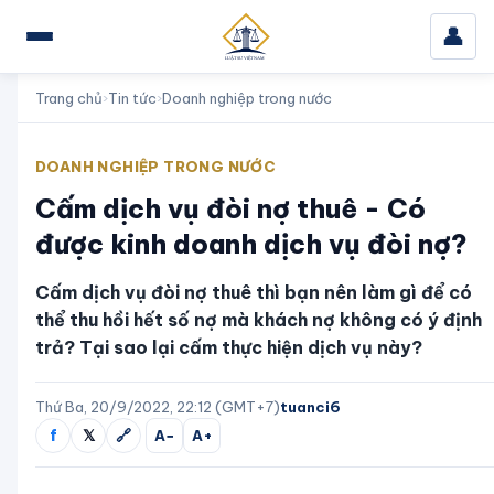
👤
Trang chủ
›
Tin tức
›
Doanh nghiệp trong nước
DOANH NGHIỆP TRONG NƯỚC
Cấm dịch vụ đòi nợ thuê - Có
được kinh doanh dịch vụ đòi nợ?
Cấm dịch vụ đòi nợ thuê thì bạn nên làm gì để có
thể thu hồi hết số nợ mà khách nợ không có ý định
trả? Tại sao lại cấm thực hiện dịch vụ này?
Thứ Ba, 20/9/2022, 22:12 (GMT+7)
tuanci6
f
𝕏
🔗
A−
A+