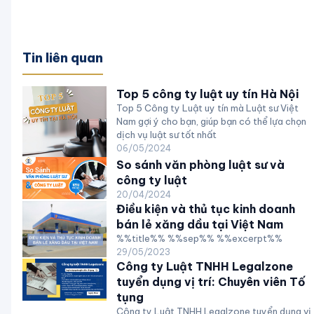
Tin liên quan
Top 5 công ty luật uy tín Hà Nội
Top 5 Công ty Luật uy tín mà Luật sư Việt
Nam gợi ý cho bạn, giúp bạn có thể lựa chọn
dịch vụ luật sư tốt nhất
06/05/2024
So sánh văn phòng luật sư và
công ty luật
20/04/2024
Điều kiện và thủ tục kinh doanh
bán lẻ xăng dầu tại Việt Nam
%%title%% %%sep%% %%excerpt%%
29/05/2023
Công ty Luật TNHH Legalzone
tuyển dụng vị trí: Chuyên viên Tố
tụng
Công ty Luật TNHH Legalzone tuyển dụng vị