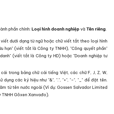
hành phần chính:
Loại hình doanh nghiệp
và
Tên riêng
.
iết dưới dạng từ ngữ hoặc chữ viết tắt theo loại hình
ữu hạn" (viết tắt là Công ty TNHH), "Công quyết phần"
 danh" (viết tắt là Công ty HD) hoặc "Doanh nghiệp tư
ái trong bảng chữ cái tiếng Việt, các chữ F, J, Z, W,
dụng các ký hiệu như "&", ".", "+", "–", "_" để đặt tên.
n âm từ tên nước ngoài (Ví dụ: Gossen Salvador Limited
y TNHH Gôxen Xanvađo).