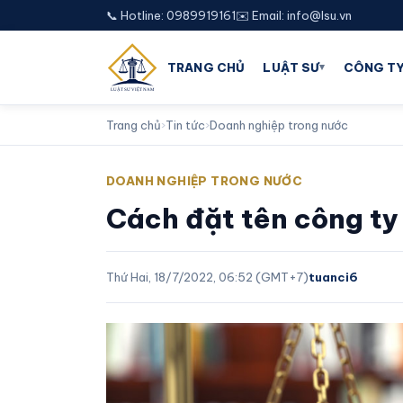
📞 Hotline: 0989919161
✉️ Email: info@lsu.vn
▾
TRANG CHỦ
LUẬT SƯ
CÔNG TY
Trang chủ
›
Tin tức
›
Doanh nghiệp trong nước
DOANH NGHIỆP TRONG NƯỚC
Cách đặt tên công ty
Thứ Hai, 18/7/2022, 06:52 (GMT+7)
tuanci6