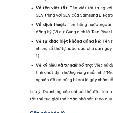
Về tên viết tắt:
Tên viết tắt trùng với
SEV trùng với SEV của Samsung Electro
Về dịch thuật:
Tên tiếng nước ngoài 
đăng ký (Ví dụ: Cùng dịch là "Red River
Về sự khác biệt không đáng kể:
Tên r
nhiên, số thứ tự hoặc các chữ cái nga
1).
Về ký hiệu và từ ngữ bổ trợ:
Việc sử dụ
tính chất định hướng vùng miền như "Miề
nghiệp đã có cũng bị coi là gây nhầm lẫ
Lưu ý: Doanh nghiệp chỉ có thể đặt tên 
tất thủ tục giải thể hoặc phá sản theo quy
Căn cứ pháp lý