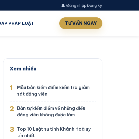
👤 Đăng nhập
Đăng ký
TƯ VẤN NGAY
 ĐÁP PHÁP LUẬT
Xem nhiều
1
Mẫu bản kiểm điểm kiểm tra giám
sát đảng viên
2
Bản tự kiểm điểm về những điều
đảng viên không được làm
3
Top 10 Luật sư tỉnh Khánh Hoà uy
tín nhất