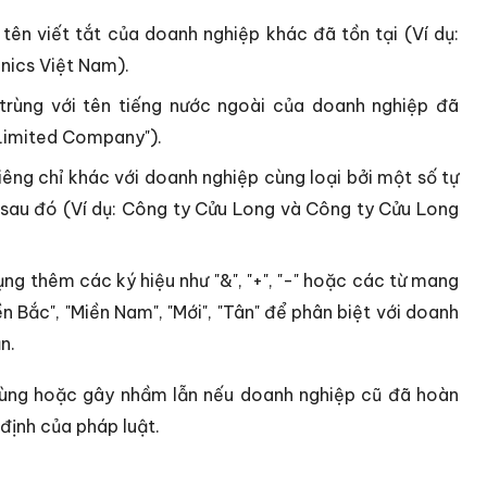
 tên viết tắt của doanh nghiệp khác đã tồn tại (Ví dụ:
nics Việt Nam).
trùng với tên tiếng nước ngoài của doanh nghiệp đã
 Limited Company").
iêng chỉ khác với doanh nghiệp cùng loại bởi một số tự
y sau đó (Ví dụ: Công ty Cửu Long và Công ty Cửu Long
ng thêm các ký hiệu như "&", "+", "-" hoặc các từ mang
n Bắc", "Miền Nam", "Mới", "Tân" để phân biệt với doanh
n.
trùng hoặc gây nhầm lẫn nếu doanh nghiệp cũ đã hoàn
 định của pháp luật.