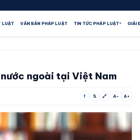
▾
 LUẬT
VĂN BẢN PHÁP LUẬT
TIN TỨC PHÁP LUẬT
GIẢI
 nước ngoài tại Việt Nam
f
𝕏
🔗
A−
A+