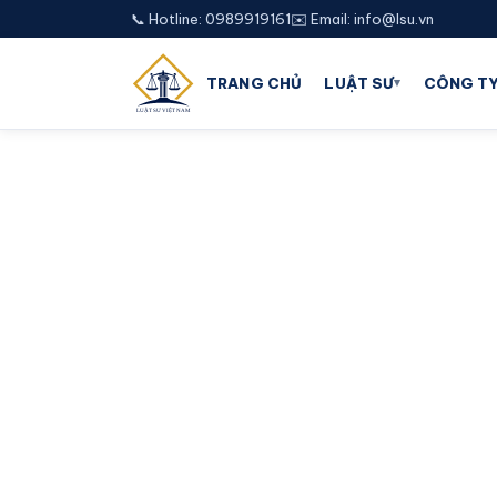
📞 Hotline: 0989919161
✉️ Email: info@lsu.vn
▾
TRANG CHỦ
LUẬT SƯ
CÔNG TY