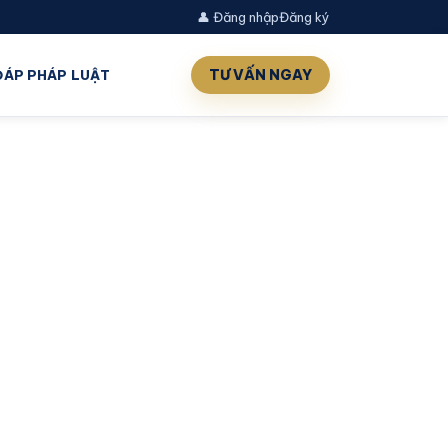
👤 Đăng nhập
Đăng ký
TƯ VẤN NGAY
 ĐÁP PHÁP LUẬT