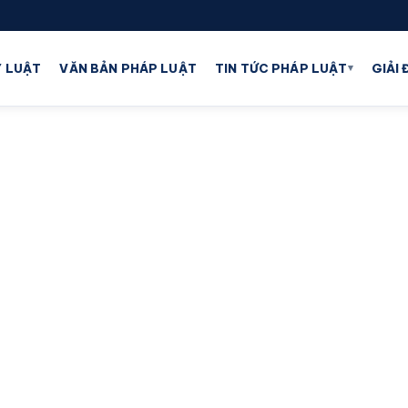
▾
 LUẬT
VĂN BẢN PHÁP LUẬT
TIN TỨC PHÁP LUẬT
GIẢI