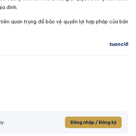
ia đình.
 tiên quan trọng để bảo vệ quyền lợi hợp pháp của bản
tuanci6
ày.
Đăng nhập / Đăng ký