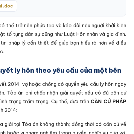
i .doc
có thể trở nên phức tạp và kéo dài nếu người khởi kiện
t tố tụng dân sự cũng như Luật Hôn nhân và gia đình.
tin pháp lý cần thiết để giúp bạn hiểu rõ hơn về điều
c.
uyết ly hôn theo yêu cầu của một bên
uyết 2014, vợ hoặc chồng có quyền yêu cầu ly hôn ngay
iên, Tòa án chỉ chấp nhận giải quyết nếu có đủ căn cứ
ình trạng trầm trọng. Cụ thể, dựa trên
CĂN CỨ PHÁP
nh 2014:
a giải tại Tòa án không thành; đồng thời có căn cứ về
đình hoặc vi phạm nghiêm trọng quyền, nghĩa vụ của vợ,