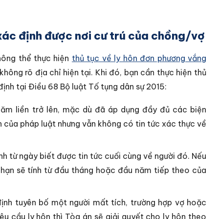
xác định được nơi cư trú của chồng/vợ
không thể thực hiện
thủ tục về ly hôn đơn phương vắng
không rõ địa chỉ hiện tại. Khi đó, bạn cần thực hiện thủ
ịnh tại Điều 68 Bộ luật Tố tụng dân sự 2015:
năm liền trở lên, mặc dù đã áp dụng đầy đủ các biện
 của pháp luật nhưng vẫn không có tin tức xác thực về
h từ ngày biết được tin tức cuối cùng về người đó. Nếu
 hạn sẽ tính từ đầu tháng hoặc đầu năm tiếp theo của
ịnh tuyên bố một người mất tích, trường hợp vợ hoặc
êu cầu ly hôn thì Tòa án sẽ giải quyết cho ly hôn theo