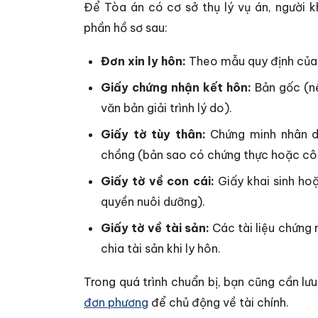
Để Tòa án có cơ sở thụ lý vụ án, người k
phần hồ sơ sau:
Đơn xin ly hôn:
Theo mẫu quy định của
Giấy chứng nhận kết hôn:
Bản gốc (nế
văn bản giải trình lý do).
Giấy tờ tùy thân:
Chứng minh nhân d
chồng (bản sao có chứng thực hoặc cô
Giấy tờ về con cái:
Giấy khai sinh ho
quyền nuôi dưỡng).
Giấy tờ về tài sản:
Các tài liệu chứng 
chia tài sản khi ly hôn.
Trong quá trình chuẩn bị, bạn cũng cần lưu
đơn phương
để chủ động về tài chính.