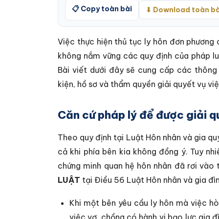
📋 Copy toàn bài
⬇ Download toàn bà
Việc thực hiện thủ tục ly hôn đơn phương 
không nắm vững các quy định của pháp luậ
Bài viết dưới đây sẽ cung cấp các thông 
kiện, hồ sơ và thẩm quyền giải quyết vụ việ
Căn cứ pháp lý để được giải q
Theo quy định tại Luật Hôn nhân và gia q
cả khi phía bên kia không đồng ý. Tuy nh
chứng minh quan hệ hôn nhân đã rơi vào t
LUẬT
tại Điều 56 Luật Hôn nhân và gia đì
Khi một bên yêu cầu ly hôn mà việc hò
việc vợ, chồng có hành vi bạo lực gia 