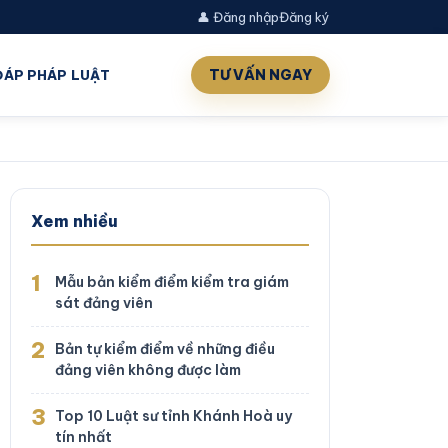
👤 Đăng nhập
Đăng ký
TƯ VẤN NGAY
 ĐÁP PHÁP LUẬT
Xem nhiều
1
Mẫu bản kiểm điểm kiểm tra giám
sát đảng viên
2
Bản tự kiểm điểm về những điều
đảng viên không được làm
3
Top 10 Luật sư tỉnh Khánh Hoà uy
tín nhất