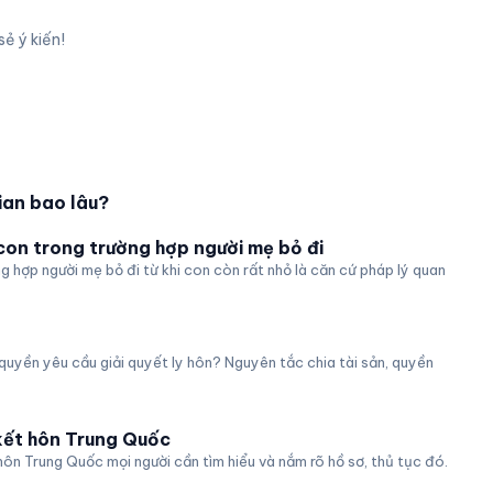
sẻ ý kiến!
gian bao lâu?
 con trong trường hợp người mẹ bỏ đi
g hợp người mẹ bỏ đi từ khi con còn rất nhỏ là căn cứ pháp lý quan
ó quyền yêu cầu giải quyết ly hôn? Nguyên tắc chia tài sản, quyền
kết hôn Trung Quốc
 hôn Trung Quốc mọi người cần tìm hiểu và nắm rõ hồ sơ, thủ tục đó.