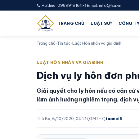
📞 Hotline: 0989919161
✉️ Email: info@lsu.vn
▾
TRANG CHỦ
LUẬT SƯ
CÔNG TY
Trang chủ
›
Tin tức
›
Luật Hôn nhân và gia đình
LUẬT HÔN NHÂN VÀ GIA ĐÌNH
Dịch vụ ly hôn đơn p
Giải quyết cho ly hôn nếu có căn cứ 
làm ảnh hưởng nghiêm trọng. dịch v
Thứ Ba, 6/10/2020, 04:21 (GMT+7)
tuanci6