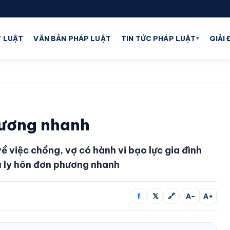
▾
 LUẬT
VĂN BẢN PHÁP LUẬT
TIN TỨC PHÁP LUẬT
GIẢI
hương nhanh
về việc chồng, vợ có hành vi bạo lực gia đình
ụ ly hôn đơn phương nhanh
f
𝕏
🔗
A−
A+