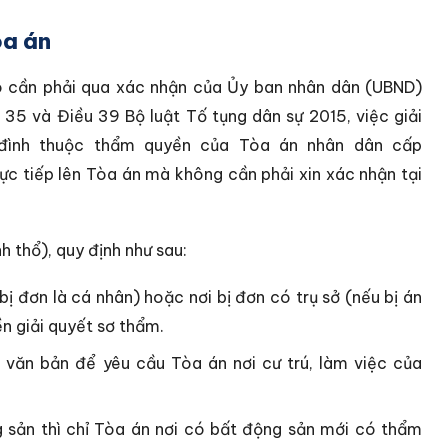
òa án
 có cần phải qua xác nhận của Ủy ban nhân dân (UBND)
 35 và Điều 39 Bộ luật Tố tụng dân sự 2015, việc giải
 đình thuộc thẩm quyền của Tòa án nhân dân cấp
ực tiếp lên Tòa án mà không cần phải xin xác nhận tại
 thổ), quy định như sau:
 bị đơn là cá nhân) hoặc nơi bị đơn có trụ sở (nếu bị án
n giải quyết sơ thẩm.
văn bản để yêu cầu Tòa án nơi cư trú, làm việc của
g sản thì chỉ Tòa án nơi có bất động sản mới có thẩm