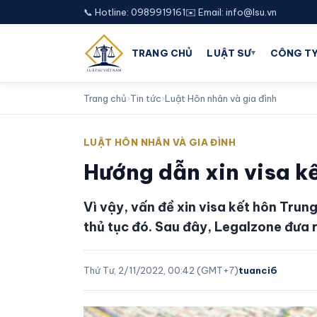
📞 Hotline: 0989919161
✉️ Email: info@lsu.vn
▾
TRANG CHỦ
LUẬT SƯ
CÔNG TY
Trang chủ
›
Tin tức
›
Luật Hôn nhân và gia đình
LUẬT HÔN NHÂN VÀ GIA ĐÌNH
Hướng dẫn xin visa k
Vì vậy, vấn đề xin visa kết hôn Trun
thủ tục đó. Sau đây, Legalzone đưa 
Thứ Tư, 2/11/2022, 00:42 (GMT+7)
tuanci6