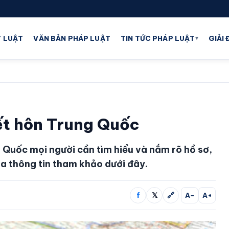
▾
 LUẬT
VĂN BẢN PHÁP LUẬT
TIN TỨC PHÁP LUẬT
GIẢI
ết hôn Trung Quốc
g Quốc mọi người cần tìm hiểu và nắm rõ hồ sơ,
ra thông tin tham khảo dưới đây.
f
𝕏
🔗
A−
A+