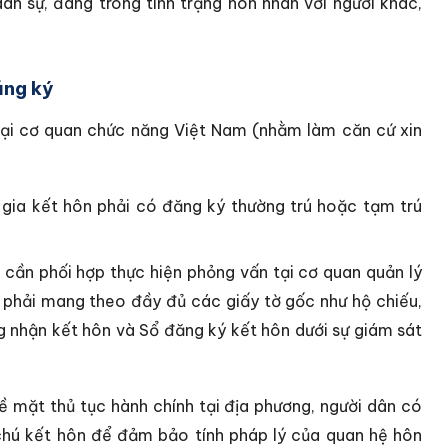
ân sự, đang trong tình trạng hôn nhân với người khác,
ăng ký
tại cơ quan chức năng Việt Nam (nhằm làm căn cứ xin
gia kết hôn phải có đăng ký thường trú hoặc tạm trú
 cần phối hợp thực hiện phỏng vấn tại cơ quan quản lý
c, phải mang theo đầy đủ các giấy tờ gốc như hộ chiếu,
g nhận kết hôn và Sổ đăng ký kết hôn dưới sự giám sát
 mặt thủ tục hành chính tại địa phương, người dân có
 chú kết hôn để đảm bảo tính pháp lý của quan hệ hôn