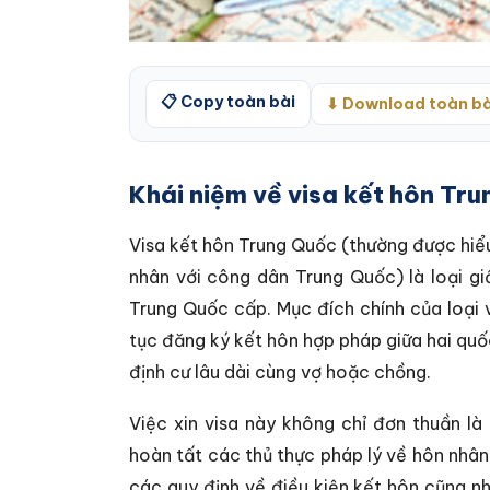
📋 Copy toàn bài
⬇ Download toàn bà
Khái niệm về visa kết hôn Tr
Visa kết hôn Trung Quốc (thường được hiểu
nhân với công dân Trung Quốc) là loại 
Trung Quốc cấp. Mục đích chính của loại 
tục đăng ký kết hôn hợp pháp giữa hai quố
định cư lâu dài cùng vợ hoặc chồng.
Việc xin visa này không chỉ đơn thuần là 
hoàn tất các thủ thực pháp lý về hôn nhâ
các quy định về điều kiện kết hôn cũng n