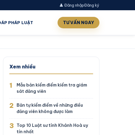
👤 Đăng nhập
Đăng ký
TƯ VẤN NGAY
 ĐÁP PHÁP LUẬT
Xem nhiều
1
Mẫu bản kiểm điểm kiểm tra giám
sát đảng viên
2
Bản tự kiểm điểm về những điều
đảng viên không được làm
3
Top 10 Luật sư tỉnh Khánh Hoà uy
tín nhất