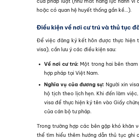
của pháp luật (như mất năng lực hành vi d
hoặc có quan hệ huyết thống gần kề...).
Điều kiện về nơi cư trú và thủ tục đ
Để việc đăng ký kết hôn được thực hiện 
visa), cần lưu ý các điều kiện sau:
Về nơi cư trú:
Một trong hai bên tham 
hợp pháp tại Việt Nam.
Nghĩa vụ của đương sự:
Người xin visa
hộ tịch theo lịch hẹn. Khi đến làm việ
visa để thực hiện ký tên vào Giấy chứn
của cán bộ tư pháp.
Trong trường hợp các bên gặp khó khăn về
thể tìm hiểu thêm hướng dẫn thủ tục ghi