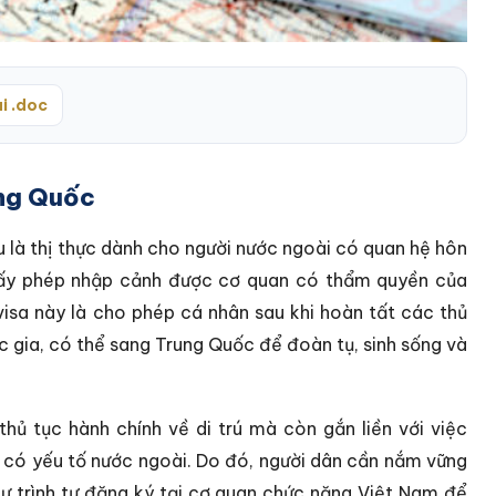
i .doc
ung Quốc
 là thị thực dành cho người nước ngoài có quan hệ hôn
giấy phép nhập cảnh được cơ quan có thẩm quyền của
visa này là cho phép cá nhân sau khi hoàn tất các thủ
c gia, có thể sang Trung Quốc để đoàn tụ, sinh sống và
thủ tục hành chính về di trú mà còn gắn liền với việc
n có yếu tố nước ngoài. Do đó, người dân cần nắm vững
hư trình tự đăng ký tại cơ quan chức năng Việt Nam để