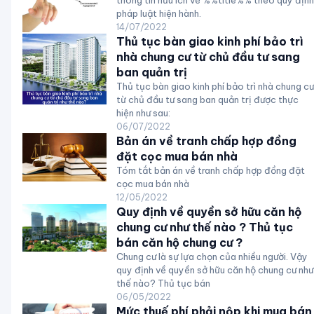
thông tin hữu ích về %%title%% theo quy định
pháp luật hiện hành.
14/07/2022
Thủ tục bàn giao kinh phí bảo trì
nhà chung cư từ chủ đầu tư sang
ban quản trị
Thủ tục bàn giao kinh phí bảo trì nhà chung cư
từ chủ đầu tư sang ban quản trị được thực
hiện như sau:
06/07/2022
Bản án về tranh chấp hợp đồng
đặt cọc mua bán nhà
Tóm tắt bản án về tranh chấp hợp đồng đặt
cọc mua bán nhà
12/05/2022
Quy định về quyền sở hữu căn hộ
chung cư như thế nào ? Thủ tục
bán căn hộ chung cư ?
Chung cư là sự lựa chọn của nhiều người. Vậy
quy định về quyền sở hữu căn hộ chung cư như
thế nào? Thủ tục bán
06/05/2022
Mức thuế phí phải nộp khi mua bán