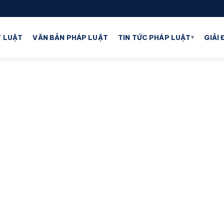
▾
 LUẬT
VĂN BẢN PHÁP LUẬT
TIN TỨC PHÁP LUẬT
GIẢI