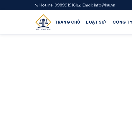
📞 Hotline: 0989919161
✉️ Email: info@lsu.vn
▾
TRANG CHỦ
LUẬT SƯ
CÔNG TY