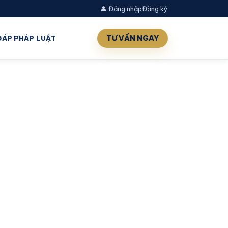
👤 Đăng nhập
Đăng ký
TƯ VẤN NGAY
 ĐÁP PHÁP LUẬT