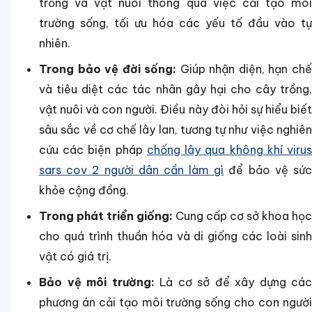
trồng và vật nuôi thông qua việc cải tạo môi
trường sống, tối ưu hóa các yếu tố đầu vào tự
nhiên.
Trong bảo vệ đời sống:
Giúp nhận diện, hạn ch
và tiêu diệt các tác nhân gây hại cho cây trồng,
vật nuôi và con người. Điều này đòi hỏi sự hiểu biết
sâu sắc về cơ chế lây lan, tương tự như việc nghiên
cứu các biện pháp
chống lây qua không khí viru
sars cov 2 người dân cần làm gì
để bảo vệ sứ
khỏe cộng đồng.
Trong phát triển giống:
Cung cấp cơ sở khoa học
cho quá trình thuần hóa và di giống các loài sinh
vật có giá trị.
Bảo vệ môi trường:
Là cơ sở để xây dựng các
phương án cải tạo môi trường sống cho con người