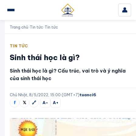
👤
Trang chủ
›
Tin tức
›
Tin tức
TIN TỨC
Sinh thái học là gì?
Sinh thái học là gì? Cấu trúc, vai trò và ý nghĩa
của sinh thái học
Chủ Nhật, 8/5/2022, 15:00 (GMT+7)
tuanci6
f
𝕏
🔗
A−
A+