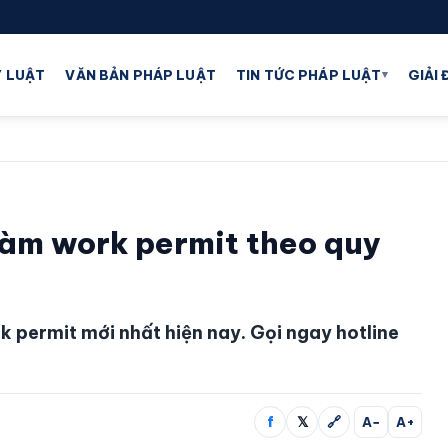
▾
 LUẬT
VĂN BẢN PHÁP LUẬT
TIN TỨC PHÁP LUẬT
GIẢI
làm work permit theo quy
k permit mới nhất hiện nay. Gọi ngay hotline
f
𝕏
🔗
A−
A+