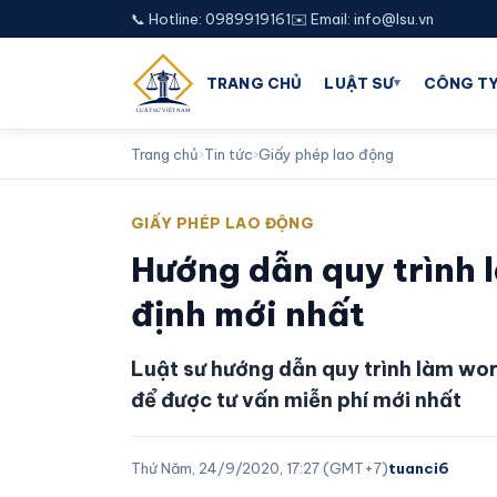
📞 Hotline: 0989919161
✉️ Email: info@lsu.vn
▾
TRANG CHỦ
LUẬT SƯ
CÔNG TY
Trang chủ
›
Tin tức
›
Giấy phép lao động
GIẤY PHÉP LAO ĐỘNG
Hướng dẫn quy trình 
định mới nhất
Luật sư hướng dẫn quy trình làm wor
để được tư vấn miễn phí mới nhất
Thứ Năm, 24/9/2020, 17:27 (GMT+7)
tuanci6