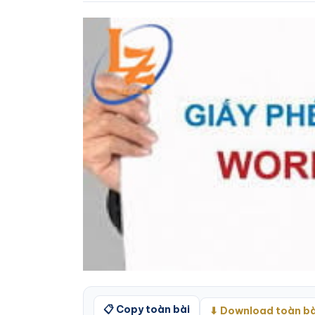
📋 Copy toàn bài
⬇ Download toàn bà