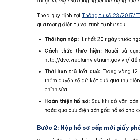
thuận về việc sử dụng người lao động nước
Theo quy định tại
Thông tư số 23/2017
qua mạng điện tử với trình tự như sau:
Thời hạn nộp:
Ít nhất 20 ngày trước ng
Cách thức thực hiện:
Người sử dụng
http://dvc.vieclamvietnam.gov.vn/ để nộ
Thời hạn trả kết quả:
Trong vòng 12 
thẩm quyền sẽ gửi kết quả qua thư điện
chỉnh sửa.
Hoàn thiện hồ sơ:
Sau khi có văn bản 
hoặc qua bưu điện bản gốc hồ sơ cho c
Bước 2: Nộp hồ sơ cấp mới giấy ph