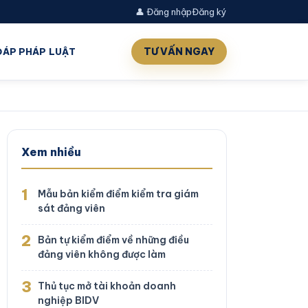
👤 Đăng nhập
Đăng ký
TƯ VẤN NGAY
 ĐÁP PHÁP LUẬT
Xem nhiều
1
Mẫu bản kiểm điểm kiểm tra giám
sát đảng viên
2
Bản tự kiểm điểm về những điều
đảng viên không được làm
3
Thủ tục mở tài khoản doanh
nghiệp BIDV