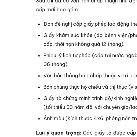
Sau khi đã có văn bản chấp thuận nhu độn
cấp mới bao gồm:
Đơn đề nghị cấp giấy phép lao động th
Giấy khám sức khỏe (do bệnh viện/ph
cấp, thời hạn không quá 12 tháng).
Phiếu lý lịch tư pháp (cấp tại nước ngo
06 tháng).
Văn bản thông báo chấp thuận vị trí cô
Bản chứng thực hộ chiếu và thị thực (vis
Giấy tờ chứng minh trình độ/kinh nghi
(tối thiểu 03 năm đối với chuyên gia/la
Ảnh màu (kích thước 4x6, phông nền tr
Lưu ý quan trọng:
Các giấy tờ được cấp 