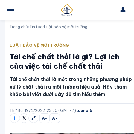
👤
Trang chủ
›
Tin tức
›
Luật bảo vệ môi trường
LUẬT BẢO VỆ MÔI TRƯỜNG
Tái chế chất thải là gì? Lợi ích
của việc tái chế chất thải
Tái chế chất thải là một trong những phương pháp
xử lý chất thải ra môi trường hiệu quả. Hãy tham
khảo bài viết dưới đây để tìm hiểu thêm
Thứ Ba, 19/4/2022, 23:20 (GMT+7)
tuanci6
f
𝕏
🔗
A−
A+