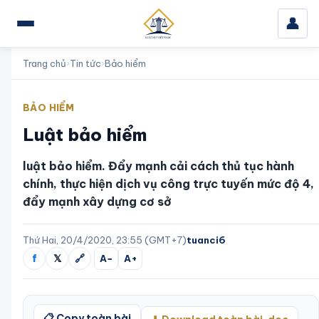
👤
Trang chủ
›
Tin tức
›
Bảo hiểm
BẢO HIỂM
Luật bảo hiểm
luật bảo hiểm. Đẩy mạnh cải cách thủ tục hành
chính, thực hiện dịch vụ công trực tuyến mức độ 4,
đẩy mạnh xây dựng cơ sở
Thứ Hai, 20/4/2020, 23:55 (GMT+7)
tuanci6
f
𝕏
🔗
A−
A+
📋 Copy toàn bài