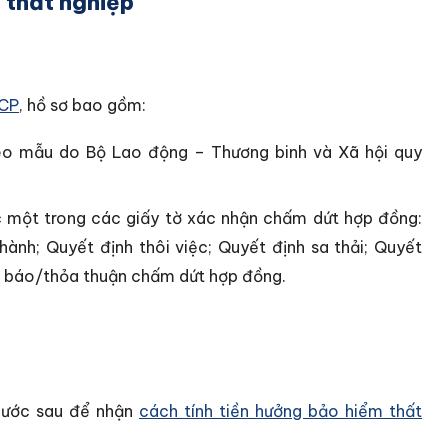
 thất nghiệp
-CP
, hồ sơ bao gồm:
heo mẫu do Bộ Lao động – Thương binh và Xã hội quy
 một trong các giấy tờ xác nhận chấm dứt hợp đồng:
ành; Quyết định thôi việc; Quyết định sa thải; Quyết
ng báo/thỏa thuận chấm dứt hợp đồng.
 bước sau để nhận
cách tính tiền hưởng bảo hiểm thất