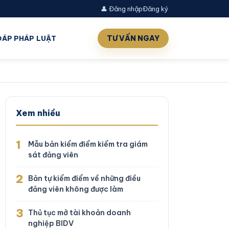
👤 Đăng nhập
Đăng ký
TƯ VẤN NGAY
 ĐÁP PHÁP LUẬT
Xem nhiều
1
Mẫu bản kiểm điểm kiểm tra giám
sát đảng viên
2
Bản tự kiểm điểm về những điều
đảng viên không được làm
3
Thủ tục mở tài khoản doanh
nghiệp BIDV