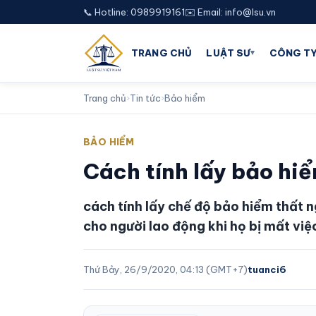
📞 Hotline: 0989919161
✉️ Email: info@lsu.vn
▾
TRANG CHỦ
LUẬT SƯ
CÔNG TY
Trang chủ
›
Tin tức
›
Bảo hiểm
BẢO HIỂM
Cách tính lấy bảo hi
cách tính lấy chế độ bảo hiểm thất n
cho người lao động khi họ bị mất việ
Thứ Bảy, 26/9/2020, 04:13 (GMT+7)
tuanci6