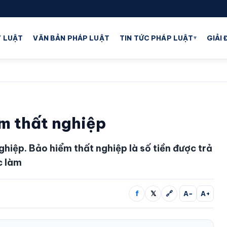
▾
 LUẬT
VĂN BẢN PHÁP LUẬT
TIN TỨC PHÁP LUẬT
GIẢI
ểm thất nghiệp
ghiệp. Bảo hiểm thất nghiệp là số tiền được trả
c làm
f
𝕏
🔗
A−
A+