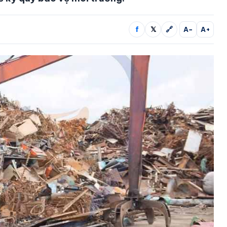
f
𝕏
🔗
A−
A+