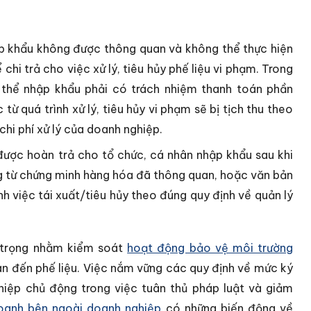
p khẩu không được thông quan và không thể thực hiện
 chi trả cho việc xử lý, tiêu hủy phế liệu vi phạm. Trong
 thể nhập khẩu phải có trách nhiệm thanh toán phần
từ quá trình xử lý, tiêu hủy vi phạm sẽ bị tịch thu theo
hi phí xử lý của doanh nghiệp.
được hoàn trả cho tổ chức, cá nhân nhập khẩu sau khi
g từ chứng minh hàng hóa đã thông quan, hoặc văn bản
h việc tái xuất/tiêu hủy theo đúng quy định về quản lý
n trọng nhằm kiểm soát
hoạt động bảo vệ môi trường
an đến phế liệu. Việc nắm vững các quy định về mức ký
ghiệp chủ động trong việc tuân thủ pháp luật và giảm
doanh bên ngoài doanh nghiệp
có những biến động về