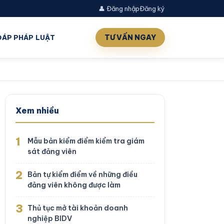
👤 Đăng nhập
Đăng ký
TƯ VẤN NGAY
 ĐÁP PHÁP LUẬT
Xem nhiều
1
Mẫu bản kiểm điểm kiểm tra giám
sát đảng viên
2
Bản tự kiểm điểm về những điều
đảng viên không được làm
3
Thủ tục mở tài khoản doanh
nghiệp BIDV