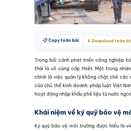
📋 Copy toàn bài
⬇ Download toàn bà
Trong bối cảnh phát triển công nghiệp h
thái là vô cùng cấp thiết. Một trong nhữ
chính là việc quản lý không chặt chẽ cá
của chủ thể kinh doanh, pháp luật Việt Na
hoạt động nhập khẩu phế liệu từ nước ngoà
Khái niệm về ký quỹ bảo vệ m
Ký quỹ bảo vệ môi trường được hiểu là vi