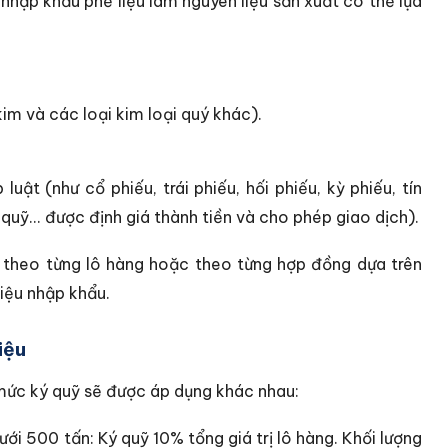
nhập khẩu phế liệu làm nguyên liệu sản xuất có thể lựa
im và các loại kim loại quý khác).
uật (như cổ phiếu, trái phiếu, hối phiếu, kỳ phiếu, tín
ỉ quỹ... được định giá thành tiền và cho phép giao dịch).
t theo từng lô hàng hoặc theo từng hợp đồng dựa trên
liệu nhập khẩu.
iệu
, mức ký quỹ sẽ được áp dụng khác nhau:
ưới 500 tấn: Ký quỹ 10% tổng giá trị lô hàng.
Khối lượng