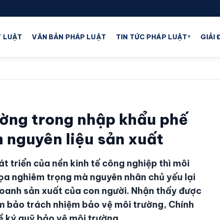
▾
 LUẬT
VĂN BẢN PHÁP LUẬT
TIN TỨC PHÁP LUẬT
GIẢI
ường trong nhập khẩu phế
m nguyên liệu sản xuất
át triển của nền kinh tế công nghiệp thì môi
ọa nghiêm trọng mà nguyên nhân chủ yếu lại
doanh sản xuất của con người. Nhận thấy được
ảm bảo trách nhiệm bảo vệ môi trường, Chính
về ký quỹ bảo vệ môi trường.