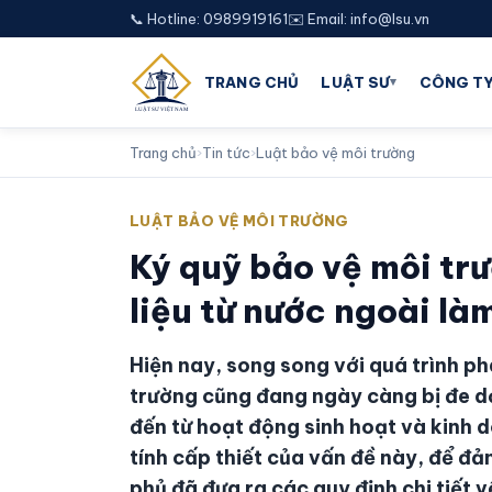
📞 Hotline: 0989919161
✉️ Email: info@lsu.vn
▾
TRANG CHỦ
LUẬT SƯ
CÔNG TY
Trang chủ
›
Tin tức
›
Luật bảo vệ môi trường
LUẬT BẢO VỆ MÔI TRƯỜNG
Ký quỹ bảo vệ môi tr
liệu từ nước ngoài là
Hiện nay, song song với quá trình ph
trường cũng đang ngày càng bị đe d
đến từ hoạt động sinh hoạt và kinh 
tính cấp thiết của vấn đề này, để đ
phủ đã đưa ra các quy định chi tiết 