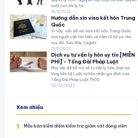
nuôi con khi ly hô
16/11/2022
Hướng dẫn xin visa kết hôn Trung
Quốc
Vì vậy, vấn đề xin visa kết hôn Trung Quốc
mọi người cần tìm hiểu và nắm rõ hồ sơ, thủ
tục đó. Sau đây, Legalz
01/11/2022
Dịch vụ tư vấn ly hôn uy tín [MIỄN
PHÍ] - Tổng Đài Pháp Luật
Mọi vấn đề hỗ trợ về tư vấn ly hôn, bạn vui
lòng liên hệ Luật sư hôn nhân gia đình của
Tổng Đài Pháp Luật 1900
30/09/2022
Xem nhiều
1
Mẫu bản kiểm điểm kiểm tra giám sát đảng viên