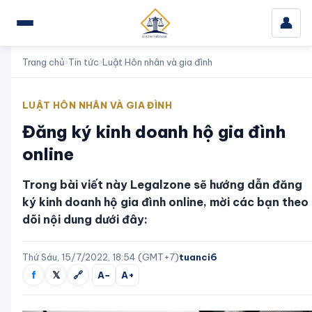
👤
Trang chủ
›
Tin tức
›
Luật Hôn nhân và gia đình
LUẬT HÔN NHÂN VÀ GIA ĐÌNH
Đăng ký kinh doanh hộ gia đình
online
Trong bài viết này Legalzone sẽ hướng dẫn đăng
ký kinh doanh hộ gia đình online, mời các bạn theo
dõi nội dung dưới đây:
Thứ Sáu, 15/7/2022, 18:54 (GMT+7)
tuanci6
f
𝕏
🔗
A−
A+