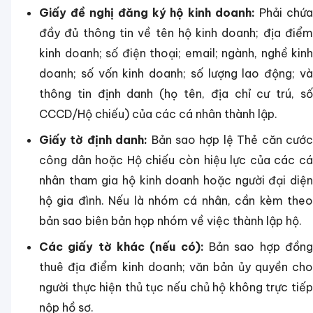
Giấy đề nghị đăng ký hộ kinh doanh:
Phải chứ
đầy đủ thông tin về tên hộ kinh doanh; địa điểm
kinh doanh; số điện thoại; email; ngành, nghề kinh
doanh; số vốn kinh doanh; số lượng lao động; và
thông tin định danh (họ tên, địa chỉ cư trú, số
CCCD/Hộ chiếu) của các cá nhân thành lập.
Giấy tờ định danh:
Bản sao hợp lệ Thẻ căn cướ
công dân hoặc Hộ chiếu còn hiệu lực của các cá
nhân tham gia hộ kinh doanh hoặc người đại diện
hộ gia đình. Nếu là nhóm cá nhân, cần kèm theo
bản sao biên bản họp nhóm về việc thành lập hộ.
Các giấy tờ khác (nếu có):
Bản sao hợp đồn
thuê địa điểm kinh doanh; văn bản ủy quyền cho
người thực hiện thủ tục nếu chủ hộ không trực tiếp
nộp hồ sơ.