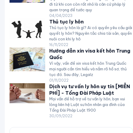
đi từ khi con còn rất nhỏ là căn cứ pháp lý
quan trọng để tước quy
04/04/2023
Thủ tục ly hôn
Thủ tục ly hôn là gì? Ai có quyền yêu cầu giải
quyết ly hôn? Nguyên tắc chia tài sản, quyền
nuôi con khi ly hô
16/11/2022
Hướng dẫn xin visa kết hôn Trung
Quốc
Vì vậy, vấn đề xin visa kết hôn Trung Quốc
mọi người cần tìm hiểu và nắm rõ hồ sơ, thủ
tục đó. Sau đây, Legalz
01/11/2022
Dịch vụ tư vấn ly hôn uy tín [MIỄN
PHÍ] - Tổng Đài Pháp Luật
Mọi vấn đề hỗ trợ về tư vấn ly hôn, bạn vui
lòng liên hệ Luật sư hôn nhân gia đình của
Tổng Đài Pháp Luật 1900
30/09/2022