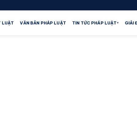
▾
 LUẬT
VĂN BẢN PHÁP LUẬT
TIN TỨC PHÁP LUẬT
GIẢI