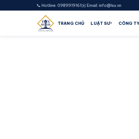
📞 Hotline: 0989919161
✉️ Email: info@lsu.vn
▾
TRANG CHỦ
LUẬT SƯ
CÔNG TY