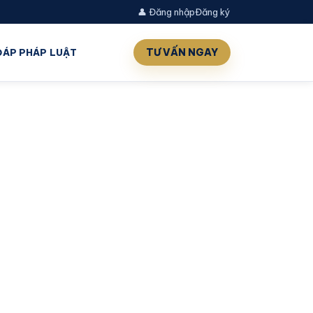
👤 Đăng nhập
Đăng ký
TƯ VẤN NGAY
 ĐÁP PHÁP LUẬT