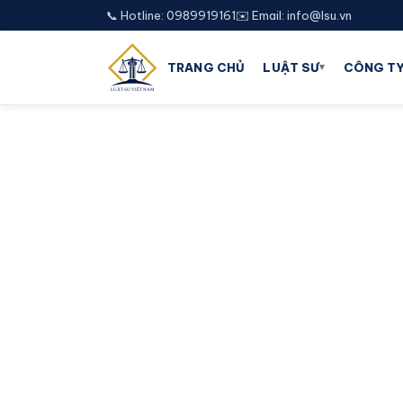
📞 Hotline: 0989919161
✉️ Email: info@lsu.vn
▾
TRANG CHỦ
LUẬT SƯ
CÔNG TY