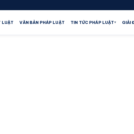
▾
 LUẬT
VĂN BẢN PHÁP LUẬT
TIN TỨC PHÁP LUẬT
GIẢI