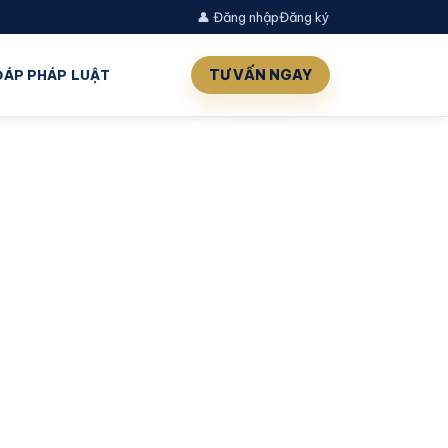
👤 Đăng nhập
Đăng ký
TƯ VẤN NGAY
 ĐÁP PHÁP LUẬT