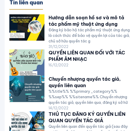
Tin liên quan
Hướng dẫn soạn hồ sơ và mô tả
tác phẩm mỹ thuật ứng dụng
Đăng ký bảo hộ tác phẩm mỹ thuật ứng dụng
là cách thức để bảo vệ quyền lợi của tác giả,
chủ sở hữu quyền tác g
31/12/2022
QUYỀN LIÊN QUAN ĐỐI VỚI TÁC
PHẨM ÂM NHẠC
16/12/2022
Chuyển nhượng quyền tác giả,
quyền liên quan
%%title%% %%primary_category%%
%%sep%% %%sitename%% Chuyển nhượng
quyền tác giả, quyền liên qua, đăng ký sở hữ
14/12/2022
THỦ TỤC ĐĂNG KÝ QUYỀN LIÊN
QUAN QUYỀN TÁC GIẢ
Quyền liên quan đến quyền tác giả (sau đây