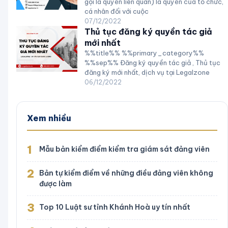
gọi là quyền liên quan) là quyền của tổ chức,
cá nhân đối với cuộc
07/12/2022
Thủ tục đăng ký quyền tác giả
mới nhất
%%title%% %%primary_category%%
%%sep%% Đăng ký quyền tác giả , Thủ tục
đăng ký mới nhất, dịch vụ tại Legalzone
06/12/2022
Xem nhiều
1
Mẫu bản kiểm điểm kiểm tra giám sát đảng viên
2
Bản tự kiểm điểm về những điều đảng viên không
được làm
3
Top 10 Luật sư tỉnh Khánh Hoà uy tín nhất