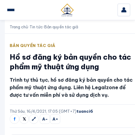
👤
Trang chủ
›
Tin tức
›
Bản quyền tác giả
BẢN QUYỀN TÁC GIẢ
Hồ sơ đăng ký bản quyền cho tác
phẩm mỹ thuật ứng dụng
Trình tự thủ tục, hồ sơ đăng ký bản quyền cho tác
phẩm mỹ thuật ứng dụng. Liên hệ Legalzone để
được tư vấn miễn phí và sử dụng dịch vụ.
Thứ Sáu, 16/4/2021, 17:05 (GMT+7)
tuanci6
f
𝕏
🔗
A−
A+