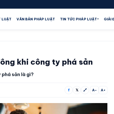
▾
 LUẬT
VĂN BẢN PHÁP LUẬT
TIN TỨC PHÁP LUẬT
GIẢI
ông khi công ty phá sản
 phá sản là gì?
f
𝕏
🔗
A−
A+