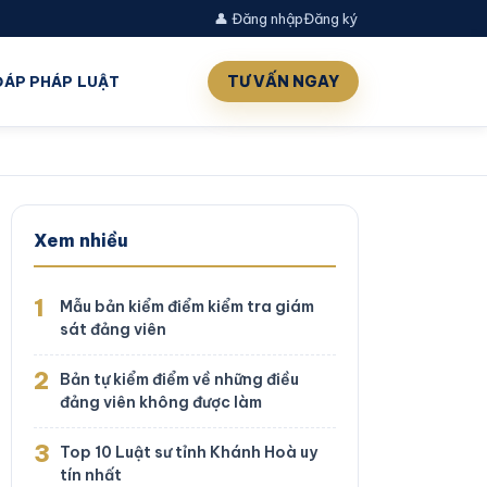
👤 Đăng nhập
Đăng ký
TƯ VẤN NGAY
 ĐÁP PHÁP LUẬT
Xem nhiều
1
Mẫu bản kiểm điểm kiểm tra giám
sát đảng viên
2
Bản tự kiểm điểm về những điều
đảng viên không được làm
3
Top 10 Luật sư tỉnh Khánh Hoà uy
tín nhất