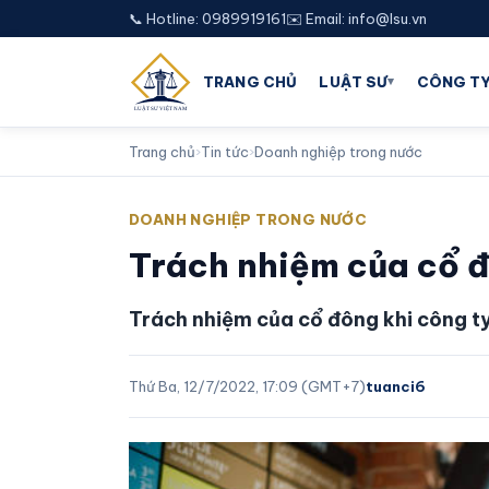
📞 Hotline: 0989919161
✉️ Email: info@lsu.vn
▾
TRANG CHỦ
LUẬT SƯ
CÔNG TY
Trang chủ
›
Tin tức
›
Doanh nghiệp trong nước
DOANH NGHIỆP TRONG NƯỚC
Trách nhiệm của cổ đ
Trách nhiệm của cổ đông khi công ty
Thứ Ba, 12/7/2022, 17:09 (GMT+7)
tuanci6