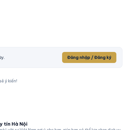
ày.
Đăng nhập / Đăng ký
sẻ ý kiến!
y tín Hà Nội
mà Luật sư Việt Nam gợi ý cho bạn, giúp bạn có thể lựa chọn dịch vụ