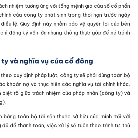
rách nhiệm tương ứng với tổng mệnh giá của số cổ phần
chính của công ty phát sinh trong thời hạn trước ngày
 điều lệ. Quy định này nhằm bảo vệ quyền lợi của bên
g chỉ đăng ký vốn lớn nhưng không thực góp để né tránh
 ty và nghĩa vụ của cổ đông
 theo quy định pháp luật, công ty sẽ phải dùng toàn bộ
ác khoản nợ và thực hiện các nghĩa vụ tài chính khác.
ân biệt rõ giữa trách nhiệm của pháp nhân (công ty) và
g).
m bằng toàn bộ tài sản thuộc sở hữu của mình đối với
đủ để thanh toán, việc xử lý sẽ tuân theo trình tự, thủ