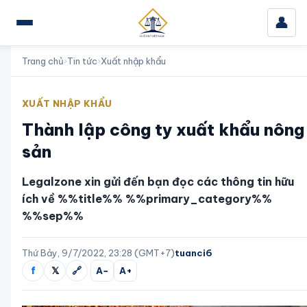
👤
Trang chủ
›
Tin tức
›
Xuất nhập khẩu
XUẤT NHẬP KHẨU
Thành lập công ty xuất khẩu nông
sản
Legalzone xin gửi đến bạn đọc các thông tin hữu
ích về %%title%% %%primary_category%%
%%sep%%
Thứ Bảy, 9/7/2022, 23:28 (GMT+7)
tuanci6
f
𝕏
🔗
A−
A+