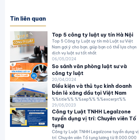
Tin liên quan
Top 5 công ty luật uy tín Hà Nội
Top 5 Công ty Luật uy tín mà Luật sư Việt
Nam gợi ý cho bạn, giúp bạn có thể lựa chọn
dịch vụ luật sư tốt nhất
06/05/2024
So sánh văn phòng luật sư và
công ty luật
20/04/2024
Điều kiện và thủ tục kinh doanh
bán lẻ xăng dầu tại Việt Nam
%%title%% %%sep%% %%excerpt%%
29/05/2023
Công ty Luật TNHH Legalzone
tuyển dụng vị trí: Chuyên viên Tố
tụng
Công ty Luật TNHH Legalzone tuyển dụng vị
trí: Chuyên viên Tố tụng lương từ 8.000.000